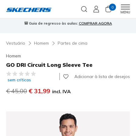
0
Men
MENU
⭐
Skechers VIP:
45 dias de devolução para membros
Inscreve-te
⭐
Vestuário
Homem
Partes de cima
Homem
GO DRI Circuit Long Sleeve Tee
4$8 de 5 – Classificação do cliente
Adicionar à lista de desejos
sem críticas
Preço com desconto de
€ 45,00
para
€ 31,99
incl. IVA