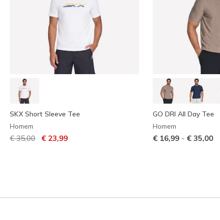
SKX Short Sleeve Tee
GO DRI All Day Tee
Homem
Homem
Preço com desconto de
para
-
€ 35,00
€ 23,99
€ 16,99
€ 35,00