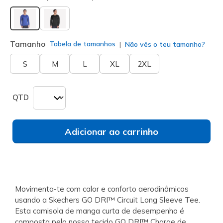
selecionado
Tamanho
Tabela de tamanhos
Não vês o teu tamanho?
S
M
L
XL
2XL
QTD
Adicionar ao carrinho
Movimenta-te com calor e conforto aerodinâmicos
usando a Skechers GO DRI™ Circuit Long Sleeve Tee.
Esta camisola de manga curta de desempenho é
composta pelo nosso tecido GO DRI™ Charge de