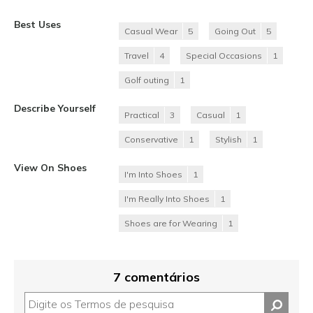
Best Uses
Casual Wear
5
Going Out
5
Travel
4
Special Occasions
1
Golf outing
1
Describe Yourself
Practical
3
Casual
1
Conservative
1
Stylish
1
View On Shoes
I'm Into Shoes
1
I'm Really Into Shoes
1
Shoes are for Wearing
1
7 comentários