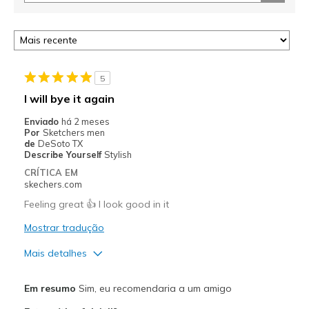
5
I will bye it again
Enviado
há 2 meses
Por
Sketchers men
de
DeSoto TX
Describe Yourself
Stylish
CRÍTICA EM
skechers.com
Feeling great 👍 I look good in it
Mostrar tradução
Mais detalhes
Prós
Em resumo
Sim, eu recomendaria a um amigo
Breathe Well