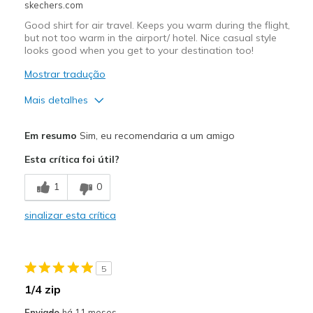
skechers.com
Travel
Good shirt for air travel. Keeps you warm during the flight,
but not too warm in the airport/ hotel. Nice casual style
looks good when you get to your destination too!
Mostrar tradução
Mais detalhes
Prós
Em resumo
Sim, eu recomendaria a um amigo
Attractive Design
Esta crítica foi útil?
Comfortable
1
0
Melhores utilizações
sinalizar esta crítica
Casual Wear
Travel
5
Width
Feels true to width
1/4 zip
Sizing
Feels true to size
Enviado
há 11 meses