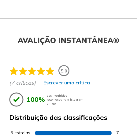
AVALIÇÃO INSTANTÂNEA®
5.0
(7 críticas)
Escrever uma crítica
dos inquiridos
100%
recomendariam isto a um
amigo.
Distribuição das classificações
5 estrelas
7