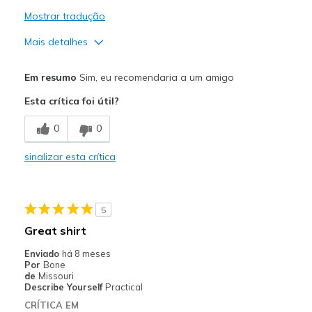
Mostrar tradução
Mais detalhes
Prós
Em resumo
Sim, eu recomendaria a um amigo
Attractive Design
Esta crítica foi útil?
Breathe Well
0
0
Comfortable
sinalizar esta crítica
Durable
Stylish
5
Well worth the money
Great shirt
Melhores utilizações
Enviado
há 8 meses
Por
Bone
Casual Wear
de
Missouri
Describe Yourself
Practical
Going Out
CRÍTICA EM