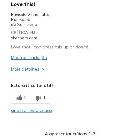
Love this!
Enviado
2 anos atras
Por
Kaleb
de
San Diego
CRÍTICA EM
skechers.com
Love that I can dress this up or down!
Mostrar tradução
Mais detalhes
Width
Feels true to width
Esta crítica foi útil?
2
1
sinalizar esta crítica
A apresentar críticas
1-7