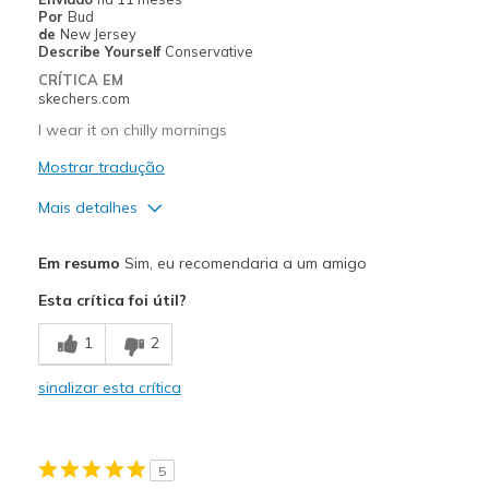
View On Shoes
I'm Into Shoes
Por
Bud
de
New Jersey
Describe Yourself
Conservative
CRÍTICA EM
skechers.com
I wear it on chilly mornings
Mostrar tradução
Mais detalhes
Prós
Em resumo
Sim, eu recomendaria a um amigo
Breathe Well
Esta crítica foi útil?
Melhores utilizações
1
2
Casual Wear
sinalizar esta crítica
Going Out
Sizing
Feels half size too small
5