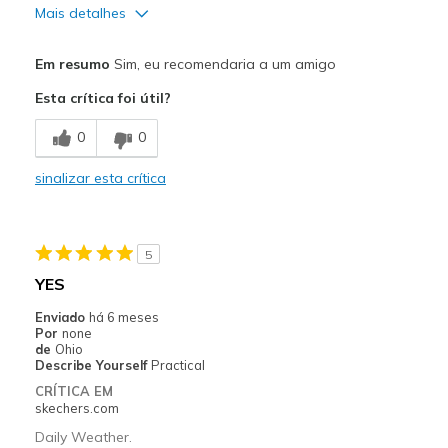
Mais detalhes
Width
Feels true to width
Melhores utilizações
Em resumo
Sim, eu recomendaria a um amigo
Sizing
Feels true to size
Casual Wear
View On Shoes
Shoes are for Wearing
Esta crítica foi útil?
Going Out
0
0
Special Occasions
sinalizar esta crítica
Travel
Width
Feels true to width
5
Sizing
Feels true to size
YES
Enviado
há 6 meses
Por
none
de
Ohio
Describe Yourself
Practical
CRÍTICA EM
skechers.com
Daily Weather.