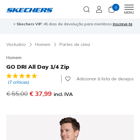
0
Men
MENU
⭐
Skechers VIP:
45 dias de devolução para membros
Inscreve-te
⭐

Vestuário
Homem
Partes de cima
Homem
GO DRI All Day 1/4 Zip
5 de 5 – Classificação do cliente
Adicionar à lista de desejos
(7 críticas)
Preço com desconto de
€ 55,00
para
€ 37,99
incl. IVA