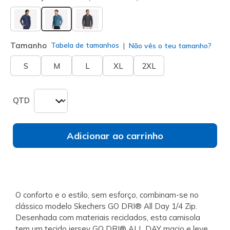
selecionado
Tamanho
Tabela de tamanhos
Não vês o teu tamanho?
S
M
L
XL
2XL
QTD
Adicionar ao carrinho
O conforto e o estilo, sem esforço, combinam-se no
clássico modelo Skechers GO DRI® All Day 1/4 Zip.
Desenhada com materiais reciclados, esta camisola
tem um tecido jersey GO DRI® ALL DAY macio e leve,