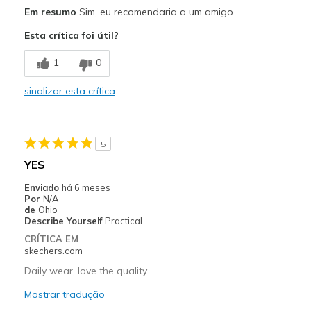
Prós
Em resumo
Sim, eu recomendaria a um amigo
Attractive Design
Esta crítica foi útil?
Breathe Well
1
0
Comfortable
sinalizar esta crítica
Durable
Stylish
5
Contras
YES
Not a fan of stick on logo. Wish it's embroiderd
Enviado
há 6 meses
Por
N/A
Melhores utilizações
de
Ohio
Describe Yourself
Practical
Casual Wear
CRÍTICA EM
skechers.com
Going Out
Daily wear, love the quality
Golf outing
Mostrar tradução
Travel