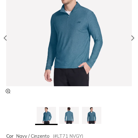
Cor
Navy / Cinzento
(#
LT71
NVGY
)