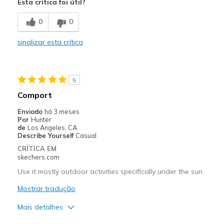
Esta crítica foi útil?
Stylish
0
0
Contras
sinalizar esta crítica
Need of the above
Melhores utilizações
5
Going Out
Comport
Width
Feels true to width
Enviado
há 3 meses
Sizing
Feels true to size
Por
Hunter
de
Los Angeles, CA
View On Shoes
I'm Really Into Shoes
Describe Yourself
Casual
CRÍTICA EM
skechers.com
Use it mostly outdoor activities specifically under the sun
Mostrar tradução
Mais detalhes