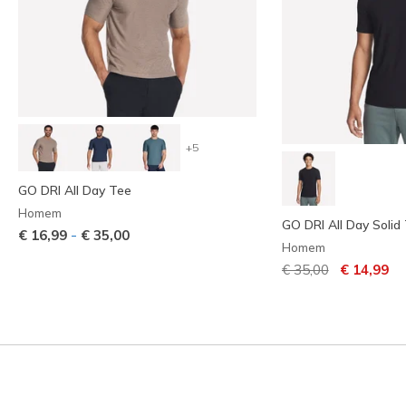
+5
GO DRI All Day Tee
Homem
GO DRI All Day Solid
-
€ 16,99
€ 35,00
Homem
Preço com descont
para
€ 35,00
€ 14,99