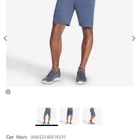
Cor
Navy
(#
M1SH69
NVY
)