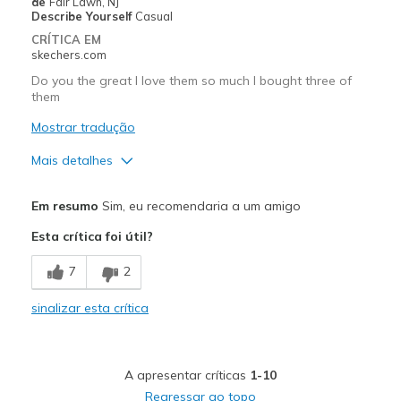
de
Fair Lawn, NJ
Describe Yourself
Casual
CRÍTICA EM
skechers.com
Do you the great I love them so much I bought three of
them
Mostrar tradução
Mais detalhes
Prós
Em resumo
Sim, eu recomendaria a um amigo
Attractive Design
Esta crítica foi útil?
Melhores utilizações
7
2
Casual Wear
sinalizar esta crítica
Width
Feels true to width
Sizing
Feels true to size
View On Shoes
I'm Into Shoes
A apresentar críticas
1-10
Regressar ao topo