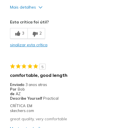
Mais detalhes
Prós
Esta crítica foi útil?
Comfortable
3
2
Contras
sinalizar esta crítica
Not enough colors
Melhores utilizações
5
Casual Wear
comfortable, good length
Width
Feels true to width
Enviado
3 anos atras
Sizing
Feels true to size
Por
Bob
de
AZ
Describe Yourself
Practical
CRÍTICA EM
skechers.com
great quality, very comfortable