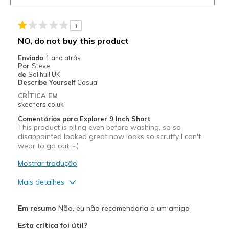
1
NO, do not buy this product
Enviado
1 ano atrás
Por
Steve
de
Solihull UK
Describe Yourself
Casual
CRÍTICA EM
skechers.co.uk
Comentários para Explorer 9 Inch Short
This product is piling even before washing, so so
disappointed looked great now looks so scruffy I can't
wear to go out :-(
Mostrar tradução
Mais detalhes
Prós
Em resumo
Não, eu não recomendaria a um amigo
Attractive Design
Esta crítica foi útil?