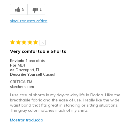
Contras
5
1
Poor Quality
sinalizar esta crítica
Wear Out Quickly
Melhores utilizações
5
Casual Wear
Very comfortable Shorts
Width
Feels true to width
Enviado
1 ano atrás
Sizing
Feels true to size
Por
MDT
de
Davenport, FL
Describe Yourself
Casual
CRÍTICA EM
skechers.com
I use casual shorts in my day-to-day life in Florida. I like the
breathable fabric and the ease of use. I really like the wide
waist band that fits great in standing or sitting situations.
The gray color matches much of my shirts!
Mostrar tradução