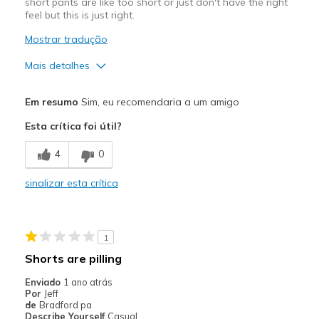
short pants are like too short or just don't have the right
feel but this is just right.
Mostrar tradução
Mais detalhes
Prós
Em resumo
Sim, eu recomendaria a um amigo
good length than other short pants
Esta crítica foi útil?
Contras
4
0
I am a medium but felt a little snug.
sinalizar esta crítica
Melhores utilizações
Casual Wear
1
at home
Shorts are pilling
Width
Feels true to width
Enviado
1 ano atrás
Sizing
Feels true to size
Por
Jeff
de
Bradford pa
View On Shoes
Shoes are for Wearing
Describe Yourself
Casual