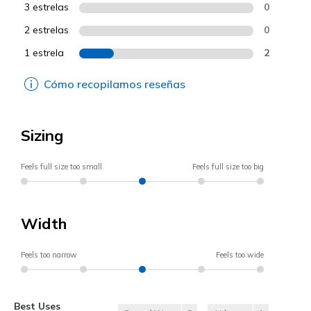
3 estrelas
0
2 estrelas
0
1 estrela
2
Cómo recopilamos reseñas
Sizing
Feels full size too small
Feels full size too big
Width
Feels too narrow
Feels too wide
Best Uses