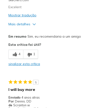
Excelent
Mostrar tradução
Mais detalhes
Prós
Em resumo
Sim, eu recomendaria a um amigo
Comfortable
Esta crítica foi útil?
Melhores utilizações
4
1
Casual Wear
sinalizar esta crítica
Width
Feels true to width
Sizing
Feels true to size
View On Shoes
I'm Into Shoes
5
I will buy more
Enviado
4 anos atras
Por
Dennis. DD
de
Scranton w