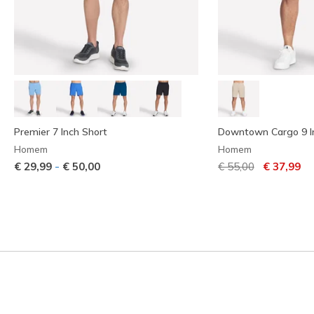
Premier 7 Inch Short
Downtown Cargo 9 I
Homem
Homem
Preço com descont
para
-
€ 29,99
€ 50,00
€ 55,00
€ 37,99