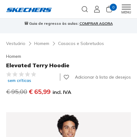
0
Men
MENU
🎒 Guia de regresso às aulas:
COMPRAR AGORA
⭐
Vestuário
Homem
Casacos e Sobretudos
Homem
Elevated Terry Hoodie
3$2 de 5 – Classificação do cliente
Adicionar à lista de desejos
sem críticas
Preço com desconto de
€ 95,00
para
€ 65,99
incl. IVA