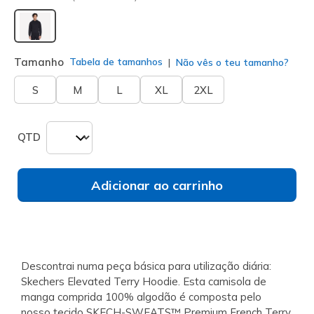
selecionado
Tamanho
Tabela de tamanhos
Não vês o teu tamanho?
S
M
L
XL
2XL
QTD
Adicionar ao carrinho
Descontrai numa peça básica para utilização diária:
Skechers Elevated Terry Hoodie. Esta camisola de
manga comprida 100% algodão é composta pelo
nosso tecido SKECH-SWEATS™ Premium French Terry