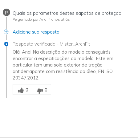
P
Quais os parametros destes sapatos de proteçao
Perguntado por Ana
4 anos atrás
Adicione sua resposta
Resposta verificada
-
Mister_ArchFit
Olá, Ana! Na descrição do modelo conseguirás
encontrar a especificações do modelo. Este em
particular tem uma sola exterior de tração
antiderrapante com resistência ao óleo, EN ISO
20347:2012.
Essa resposta foi útil para você
0
0