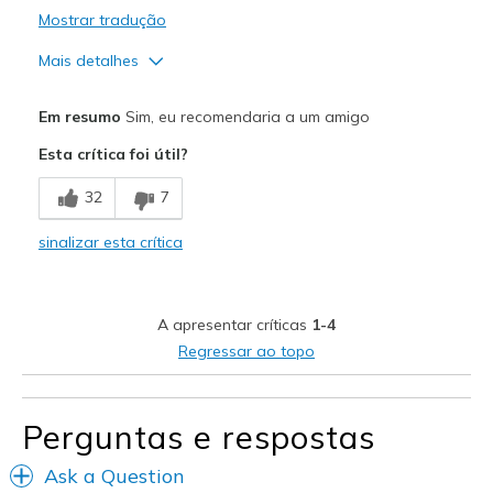
Mostrar tradução
Mais detalhes
Prós
Em resumo
Sim, eu recomendaria a um amigo
Breathe Well
Esta crítica foi útil?
Contras
32
7
Bit thin memory foam on foot heel
sinalizar esta crítica
Less thickness of memory foam on foot heel
Not enough ankle support
A apresentar críticas
1-4
Melhores utilizações
Regressar ao topo
Casual Wear
working shoes
Perguntas e respostas
Width
Feels true to width
Ask a Question