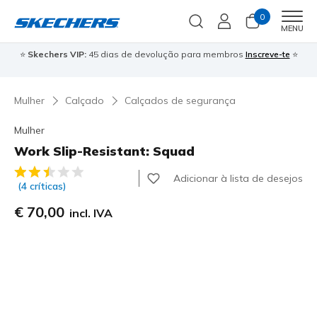
0
Men
MENU
⭐
Skechers VIP:
45 dias de devolução para membros
Inscreve-te
⭐

Mulher
Calçado
Calçados de segurança
Mulher
Work Slip-Resistant: Squad
3$7 de 5 – Classificação do cliente
Adicionar à lista de desejos
(4 críticas)
€ 70,00
incl. IVA