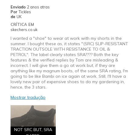
Enviado
2 anos atras
Por
Tickles
de
UK
CRÍTICA EM
skechers.co.uk
I wanted a "shoe" to wear at work with my shorts in the
summer. I bought these as, it states "(SRC) SLIP-RESISTANT
TRACTION OUTSOLE WITH RESISTANCE TO OIL &
PETROL". The label clearly states SRA???? Both the key
features & the verified replies by Tom are misleading &
incorrect. I will give them a go at work but, if they are
anything like my magnum boots, of the same SRA rating, I'm
going to be like Bambi on ice again at work. Still, I'll have a
lovely new pair of expensive shoes to do my gardening in,
hence, the 3 stars.
Mostrar tradução
NOT SRC BUT, SRA