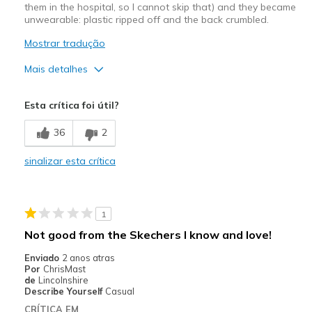
them in the hospital, so I cannot skip that) and they became
unwearable: plastic ripped off and the back crumbled.
Mostrar tradução
Mais detalhes
Width
Feels true to width
Esta crítica foi útil?
Sizing
Feels true to size
36
2
sinalizar esta crítica
1
Not good from the Skechers I know and love!
Enviado
2 anos atras
Por
ChrisMast
de
Lincolnshire
Describe Yourself
Casual
CRÍTICA EM