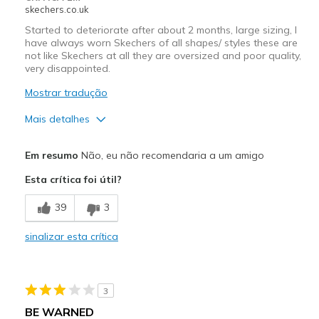
skechers.co.uk
Started to deteriorate after about 2 months, large sizing, I
have always worn Skechers of all shapes/ styles these are
not like Skechers at all they are oversized and poor quality,
very disappointed.
Mostrar tradução
Mais detalhes
Contras
Em resumo
Não, eu não recomendaria a um amigo
Poor Quality
Esta crítica foi útil?
Wear Out Quickly
39
3
Melhores utilizações
sinalizar esta crítica
Casual Wear
Width
Feels too wide
3
Sizing
Feels half size too big
BE WARNED
View On Shoes
I'm Into Shoes