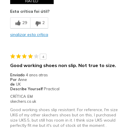
RATED
Esta crítica foi útil?
29
2
sinalizar esta crítica
4
Good working shoes non slip. Not true to size.
Enviado
4 anos atras
Por
Anne
de
UK
Describe Yourself
Practical
CRÍTICA EM
skechers.co.uk
Good working shoes slip resistant. For reference, I'm size
UK6 of my other skechers shoes but on this, I purchased
size UK5.5, but still has room in it. I think size UK5 would
perfectly fit me but it's out of stock at the moment .