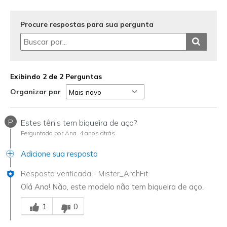
Sizing
Feels full size too big
View On Shoes
Shoes are for Wearing
Procure respostas para sua pergunta
Exibindo 2 de 2 Perguntas
Organizar por
P
Estes tênis tem biqueira de aço?
Perguntado por Ana
4 anos atrás
Adicione sua resposta
Resposta verificada
-
Mister_ArchFit
Olá Ana! Não, este modelo não tem biqueira de aço.
Essa resposta foi útil para você
1
0