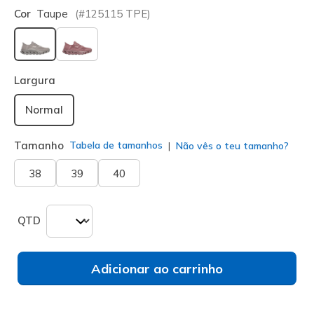
Cor
Taupe
(#
125115
TPE
)
selecionado
Largura
Normal
Tamanho
Tabela de tamanhos
Não vês o teu tamanho?
38
39
40
QTD
Adicionar ao carrinho