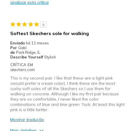
sinalizar esta crítica
Melhores utilizações
Casual Wear
5
Width
Feels true to width
Softest Skechers sole for walking
Sizing
Feels true to size
Enviado
há 11 meses
View On Shoes
Shoes are for Wearing
Por
Gabi
de
Park Ridge, IL
Describe Yourself
Stylish
CRÍTICA EM
skechers.com
This is my second pair. I like that these are a light pink
(would prefer a cream color). I think these are the most
cushy soft soles of all the Skechers so I use them for
walking on concrete. Although I like my first pair because
they are so comfortable, I never liked the color
combinations of blue and lime green. Yuck. At least this light
pink is a little better.
Mostrar tradução
Mais detalhes