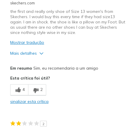
skechers.com
the first and really only shoe of Size 13 women's from
Skechers. I would buy this every time if they had size13
again. I am in shock. the shoe is like a pillow on my Foot. But
as usual there are no other shoes I can buy at Skechers
since nothing style wise in my size.
Mostrar tradução
Mais detalhes
Prós
Em resumo
Sim, eu recomendaria a um amigo
Attractive Design
Esta crítica foi útil?
Comfortable
4
2
Stylish
sinalizar esta crítica
Melhores utilizações
Casual Wear
2
Travel