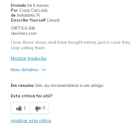
Enviado
há 6 meses
Por
Crazy Cat Lady
de
Indialantic Fl
Describe Yourself
Casual
CRÍTICA EM
skechers.com
I love these shoes and have bought extras just in case they
stop selling them.
Mostrar tradução
Mais detalhes
Prós
Em resumo
Sim, eu recomendaria a um amigo
Attractive Design
Esta crítica foi útil?
Breathe Well
1
0
Comfortable
sinalizar esta crítica
Durable
Stylish