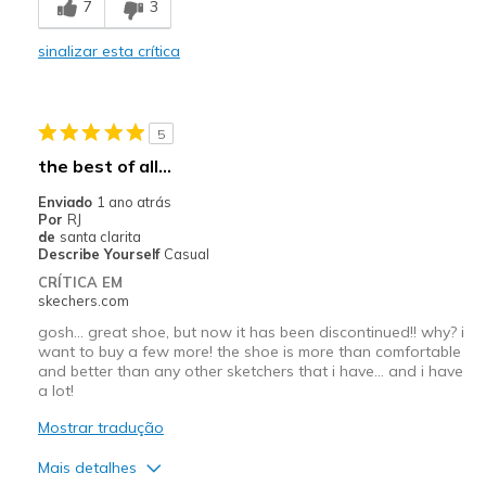
7
3
Melhores utilizações
sinalizar esta crítica
Casual Wear
Walking
5
Width
Feels true to width
the best of all...
Sizing
Feels true to size
Enviado
1 ano atrás
View On Shoes
I'm Really Into Shoes
Por
RJ
de
santa clarita
Describe Yourself
Casual
CRÍTICA EM
skechers.com
gosh... great shoe, but now it has been discontinued!! why? i
want to buy a few more! the shoe is more than comfortable
and better than any other sketchers that i have... and i have
a lot!
Mostrar tradução
Mais detalhes