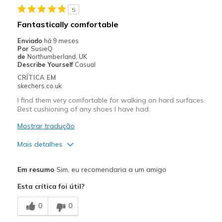
5
Melhores utilizações
Fantastically comfortable
Casual Wear
Enviado
há 9 meses
Por
SusieQ
Sizing
Feels true to size
de
Northumberland, UK
Describe Yourself
Casual
View On Shoes
Shoes are for Wearing
CRÍTICA EM
skechers.co.uk
I find them very comfortable for walking on hard surfaces.
Best cushioning of any shoes I have had.
Mostrar tradução
Mais detalhes
Prós
Em resumo
Sim, eu recomendaria a um amigo
Attractive Design
Esta crítica foi útil?
Comfortable
0
0
Fabulous cushioned sole