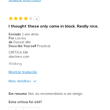
Not really slip ons
Melhores utilizações
4
Casual Wear
I thought these only came in black. Really nice.
Going Out
Enviado
1 ano atrás
Por
Lou lou
Travel
de
Dassel, Min
Describe Yourself
Practical
Width
Feels too wide
CRÍTICA EM
Sizing
Feels half size too small
skechers.com
View On Shoes
Shoes are for Wearing
Walking
Mostrar tradução
Mais detalhes
Prós
Em resumo
Sim, eu recomendaria a um amigo
Attractive Design
Esta crítica foi útil?
Comfortable