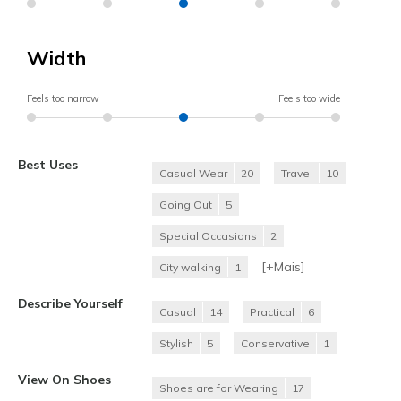
Width
Feels too narrow
Feels too wide
Best Uses
Casual Wear
20
Travel
10
Going Out
5
Special Occasions
2
[+
Mais
]
City walking
1
Describe Yourself
Casual
14
Practical
6
Stylish
5
Conservative
1
View On Shoes
Shoes are for Wearing
17