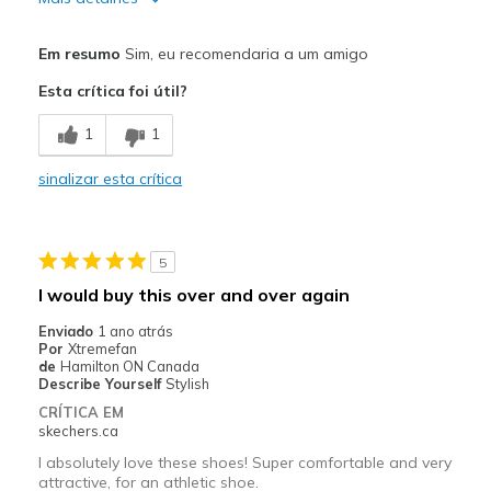
Prós
Em resumo
Sim, eu recomendaria a um amigo
Comfortable
Esta crítica foi útil?
Contras
1
1
Could be better color combinations
sinalizar esta crítica
Melhores utilizações
City walking
5
Width
Feels true to width
I would buy this over and over again
Sizing
Feels true to size
Enviado
1 ano atrás
View On Shoes
I'm Into Shoes
Por
Xtremefan
de
Hamilton ON Canada
Describe Yourself
Stylish
CRÍTICA EM
skechers.ca
I absolutely love these shoes! Super comfortable and very
attractive, for an athletic shoe.