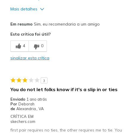
Mais detalhes
Prós
Em resumo
Sim, eu recomendaria a um amigo
Attractive Design
Esta crítica foi útil?
Comfortable
4
0
Durable
sinalizar esta crítica
Melhores utilizações
Travel
3
gym use
You do not let folks know if it's a slip in or ties
Width
Feels true to width
Enviado
1 ano atrás
Por
Deborah
Sizing
Feels true to size
de
Alexandria,, VA
View On Shoes
I'm Into Shoes
CRÍTICA EM
skechers.com
first pair requires no ties, the other requires me to tie. You