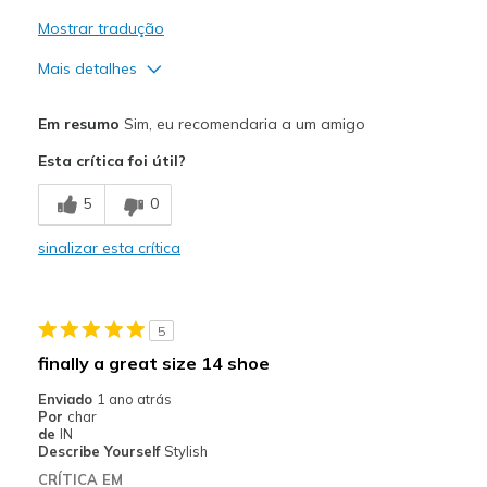
Mostrar tradução
Mais detalhes
Prós
Em resumo
Sim, eu recomendaria a um amigo
Attractive Design
Esta crítica foi útil?
Comfortable
5
0
Stylish
sinalizar esta crítica
Melhores utilizações
Casual Wear
5
Travel
finally a great size 14 shoe
Width
Feels true to width
Enviado
1 ano atrás
Por
char
Sizing
Feels true to size
de
IN
View On Shoes
I'm Really Into Shoes
Describe Yourself
Stylish
CRÍTICA EM