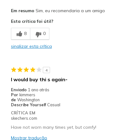
Prós
Em resumo
Sim, eu recomendaria a um amigo
Attractive Design
Esta crítica foi útil?
Breathe Well
8
0
Comfortable
sinalizar esta crítica
Durable
Stylish
4
Melhores utilizações
I would buy thi s again-
Casual Wear
Enviado
1 ano atrás
Por
kimmers
Going Out
de
Washington
Describe Yourself
Casual
Travel
CRÍTICA EM
skechers.com
Width
Feels true to width
Have not worn many times yet, but comfy!
Sizing
Feels true to size
Mostrar tradução
View On Shoes
Shoes are for Wearing