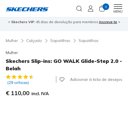
0
Men
MENU
⭐
Skechers VIP:
45 dias de devolução para membros
Inscreve-te
⭐

Mulher
Calçado
Sapatilhas
Sapatilhas
Mulher
Skechers Slip-ins: GO WALK Glide-Step 2.0 -
Belah
3$4 de 5 – Classificação do cliente
Adicionar à lista de desejos
(29 críticas)
€ 110,00
incl. IVA