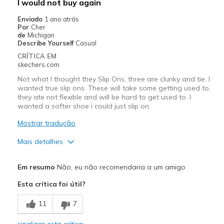
I would not buy again
Width
Feels true to width
Enviado
1 ano atrás
Por
Cher
Sizing
Feels true to size
de
Michigan
View On Shoes
I'm Into Shoes
Describe Yourself
Casual
CRÍTICA EM
skechers.com
Not what I thought they Slip Ons, three are clunky and tie. I
wanted true slip ons. These will take some getting used to,
they ate not flexible and will be hard to get used to. I
wanted a softer shoe i could just slip on.
Mostrar tradução
Mais detalhes
Prós
Em resumo
Não, eu não recomendaria a um amigo
Attractive Design
Esta crítica foi útil?
Stylish
11
7
Contras
sinalizar esta crítica