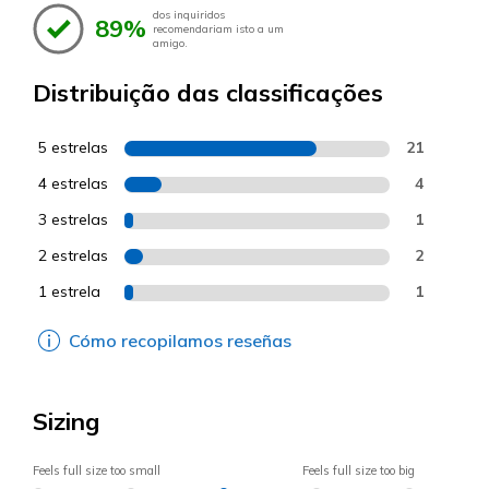
dos inquiridos
89%
recomendariam isto a um
amigo.
Distribuição das classificações
5 estrelas
21
4 estrelas
4
3 estrelas
1
2 estrelas
2
1 estrela
1
Cómo recopilamos reseñas
Sizing
Feels full size too small
Feels full size too big