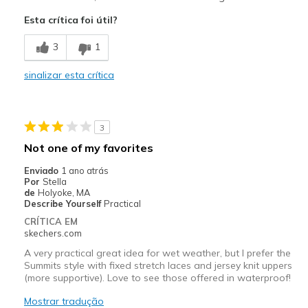
Comfortable
Esta crítica foi útil?
Melhores utilizações
3
1
Travel
sinalizar esta crítica
Width
Feels true to width
Sizing
Feels true to size
View On Shoes
Shoes are for Wearing
3
Not one of my favorites
Enviado
1 ano atrás
Por
Stella
de
Holyoke, MA
Describe Yourself
Practical
CRÍTICA EM
skechers.com
A very practical great idea for wet weather, but I prefer the
Summits style with fixed stretch laces and jersey knit uppers
(more supportive). Love to see those offered in waterproof!
Mostrar tradução