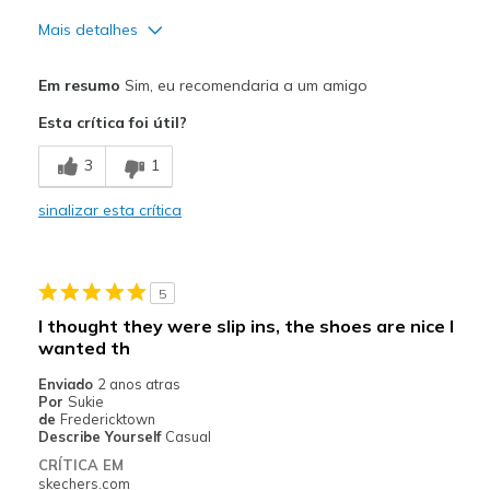
Mais detalhes
Prós
Em resumo
Sim, eu recomendaria a um amigo
Attractive Design
Esta crítica foi útil?
Contras
3
1
Lace ups
sinalizar esta crítica
Not Slip-ins
Not enough support in forefoot
5
Width
Feels too narrow
I thought they were slip ins, the shoes are nice I
Sizing
Feels half size too small
wanted th
Enviado
2 anos atras
Por
Sukie
de
Fredericktown
Describe Yourself
Casual
CRÍTICA EM
skechers.com