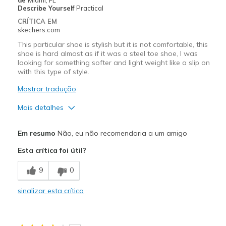
Describe Yourself
Practical
CRÍTICA EM
skechers.com
This particular shoe is stylish but it is not comfortable, this
shoe is hard almost as if it was a steel toe shoe, I was
looking for something softer and light weight like a slip on
with this type of style.
Mostrar tradução
Mais detalhes
Prós
Em resumo
Não, eu não recomendaria a um amigo
Attractive Design
Esta crítica foi útil?
Stylish
9
0
Contras
sinalizar esta crítica
I was looking for something more like a slip on
Width
Feels true to width