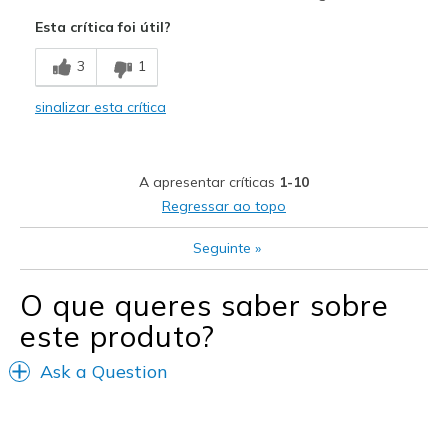
Comfortable
Esta crítica foi útil?
Melhores utilizações
3
1
Casual Wear
sinalizar esta crítica
Width
Feels true to width
Sizing
Feels true to size
View On Shoes
Shoes are for Wearing
A apresentar críticas
1-10
Regressar ao topo
Seguinte
»
O que queres saber sobre
este produto?
Ask a Question