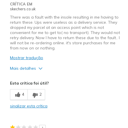
CRÍTICA EM
skechers.co.uk
There was a fault with the insole resulting in me having to
return these. Ups were useless as a delivery service. They
dropped my parcel at an access point which is not
convenient for me to get to( no transport). They would not
retry delivery. Now I have to return these due to the fault.. I
will not be re-ordering online. it's store purchases for me
from now on or nothing.
Mostrar tradução
Mais detalhes
Contras
Esta crítica foi útil?
Poor Quality
4
2
sinalizar esta crítica
1