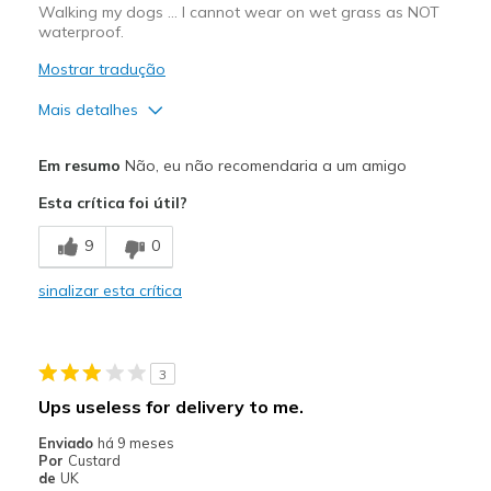
Walking my dogs … I cannot wear on wet grass as NOT
waterproof.
Mostrar tradução
Mais detalhes
Contras
Em resumo
Não, eu não recomendaria a um amigo
Not waterproof even though it says they are 😡
Esta crítica foi útil?
View On Shoes
Shoes are for Wearing
9
0
sinalizar esta crítica
3
Ups useless for delivery to me.
Enviado
há 9 meses
Por
Custard
de
UK