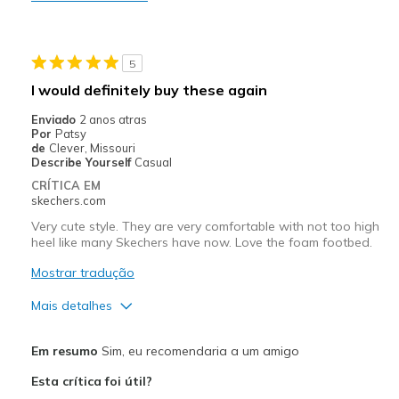
Width
Feels true to width
View On Shoes
Shoes are for Wearing
5
I would definitely buy these again
Enviado
2 anos atras
Por
Patsy
de
Clever, Missouri
Describe Yourself
Casual
CRÍTICA EM
skechers.com
Very cute style. They are very comfortable with not too high
heel like many Skechers have now. Love the foam footbed.
Mostrar tradução
Mais detalhes
Prós
Em resumo
Sim, eu recomendaria a um amigo
Attractive Design
Esta crítica foi útil?
Breathe Well