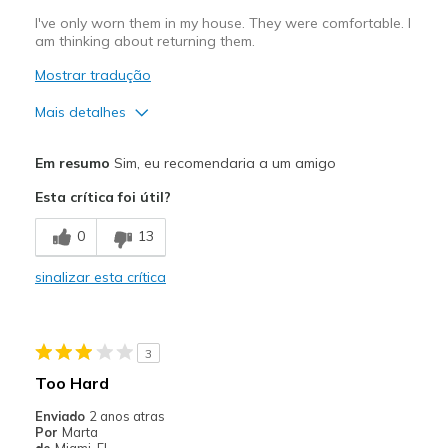
I've only worn them in my house. They were comfortable. I
am thinking about returning them.
Mostrar tradução
Mais detalhes
Prós
Em resumo
Sim, eu recomendaria a um amigo
Attractive Design
Esta crítica foi útil?
Comfortable
0
13
Melhores utilizações
sinalizar esta crítica
Casual Wear
Width
Feels true to width
3
Sizing
Feels true to size
Too Hard
View On Shoes
I'm Into Shoes
Enviado
2 anos atras
Por
Marta
de
Miami, FL