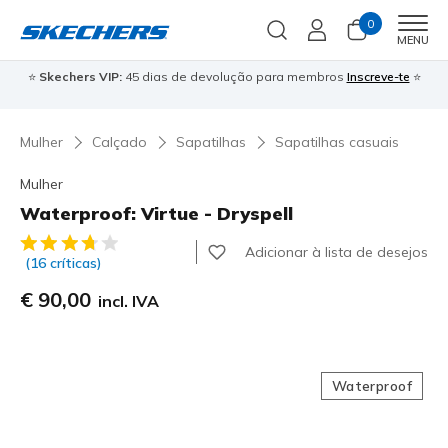
0
Men
MENU
⭐
Skechers VIP:
45 dias de devolução para membros
Inscreve-te
⭐

Mulher
Calçado
Sapatilhas
Sapatilhas casuais
Mulher
Waterproof: Virtue - Dryspell
4$1 de 5 – Classificação do cliente
Adicionar à lista de desejos
(16 críticas)
€ 90,00
incl. IVA
Waterproof