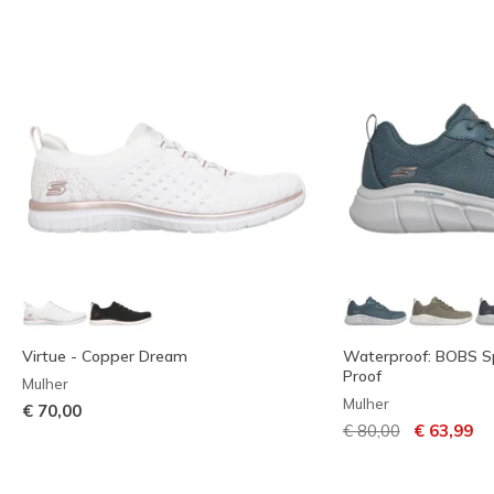
Virtue - Copper Dream
Waterproof: BOBS Spo
Proof
Mulher
Mulher
€ 70,00
Preço com descont
para
€ 80,00
€ 63,99