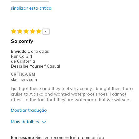
sinalizar esta crítica
5
So comfy
Enviado
1 ano atrás
Por
CalGirl
de
California
Describe Yourself
Casual
CRÍTICA EM
skechers.com
I just got these and they feel very comfy. I bought them for a
cruise to Alaska and wanted waterproof shoes. I cannot
attest to the fact that they are waterproof but we will see.
Mostrar tradução
Mais detalhes
Prós
Em resumo
Sim, eu recomendaria a um amigo