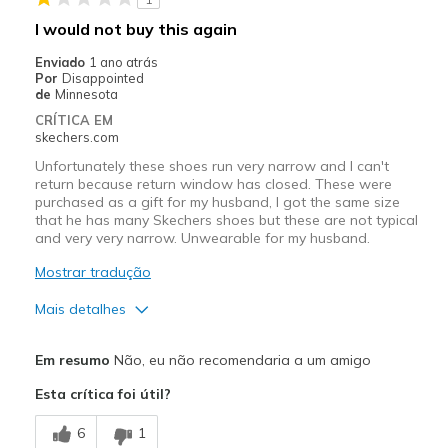
I would not buy this again
Enviado
1 ano atrás
Por
Disappointed
de
Minnesota
CRÍTICA EM
skechers.com
Unfortunately these shoes run very narrow and I can't
return because return window has closed. These were
purchased as a gift for my husband, I got the same size
that he has many Skechers shoes but these are not typical
and very very narrow. Unwearable for my husband.
Mostrar tradução
Mais detalhes
Prós
Em resumo
Não, eu não recomendaria a um amigo
Attractive Design
Esta crítica foi útil?
Width
Feels too narrow
6
1
Sizing
Feels half size too small