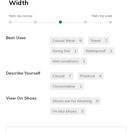
Width
Feels too narrow
Feels too wide
Best Uses
Casual Wear
9
Travel
7
Going Out
1
Waterproof
1
Wet conditions
1
Describe Yourself
Casual
7
Practical
6
Conservative
1
View On Shoes
Shoes are for Wearing
9
I'm Into Shoes
3