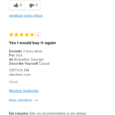
6
0
Comfortable
sinalizar esta crítica
Durable
Stylish
5
Melhores utilizações
Yes I would buy it again
Casual Wear
Enviado
2 anos atras
Por
Vick
Travel
de
Braselton, Georgia
Describe Yourself
Casual
Width
Feels true to width
CRÍTICA EM
skechers.com
Sizing
Feels true to size
View On Shoes
I'm Into Shoes
Work
Mostrar tradução
Mais detalhes
Prós
Em resumo
Sim, eu recomendaria a um amigo