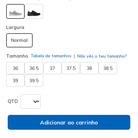
selecionado
Largura
Normal
Tamanho
Tabela de tamanhos
Não vês o teu tamanho?
36
36.5
37
37.5
38
38.5
39
39.5
QTD
Adicionar ao carrinho