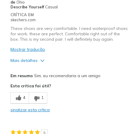
de
Ohio
Describe Yourself
Casual
CRÍTICA EM
skechers.com
These shoes are very comfortable. I need waterproof shoes
for work, these are perfect. Comfortable right out of the
box. This is my second pair. I will definitely buy again.
Mostrar tradução
Mais detalhes
Prós
Em resumo
Sim, eu recomendaria a um amigo
Attractive Design
Esta crítica foi útil?
Breathe Well
4
1
Comfortable
sinalizar esta crítica
Durable
Melhores utilizações
5