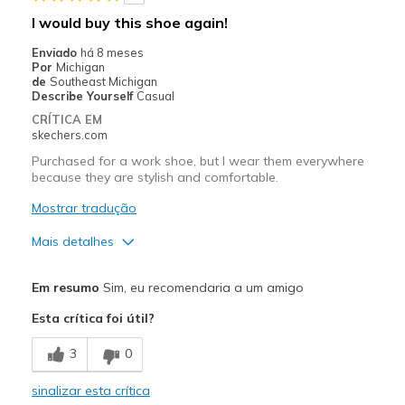
Casual Wear
I would buy this shoe again!
Width
Feels true to width
Enviado
há 8 meses
Por
Michigan
Sizing
Feels true to size
de
Southeast Michigan
View On Shoes
Shoes are for Wearing
Describe Yourself
Casual
CRÍTICA EM
skechers.com
Purchased for a work shoe, but I wear them everywhere
because they are stylish and comfortable.
Mostrar tradução
Mais detalhes
Prós
Em resumo
Sim, eu recomendaria a um amigo
Attractive Design
Esta crítica foi útil?
Breathe Well
3
0
Comfortable
sinalizar esta crítica
Durable