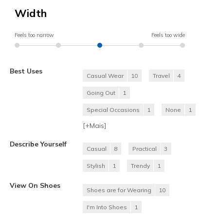
Width
Feels too narrow
Feels too wide
Best Uses
Casual Wear
10
Travel
4
Going Out
1
Special Occasions
1
None
1
[+
Mais
]
Describe Yourself
Casual
8
Practical
3
Stylish
1
Trendy
1
View On Shoes
Shoes are for Wearing
10
I'm Into Shoes
1