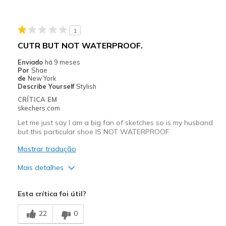
Perfect for all day work wear, very comfortable
1
Stylish
CUTR BUT NOT WATERPROOF.
Melhores utilizações
Enviado
há 9 meses
Por
Shae
Casual Wear
de
New York
Describe Yourself
Stylish
Travel
CRÍTICA EM
skechers.com
Width
Feels true to width
Let me just say I am a big fan of sketches so is my husband
Sizing
Feels true to size
but this particular shoe IS NOT WATERPROOF.
View On Shoes
Shoes are for Wearing
Mostrar tradução
Mais detalhes
Prós
Esta crítica foi útil?
Attractive Design
22
0
Stylish