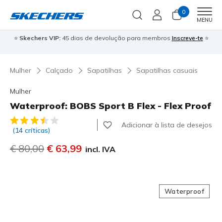
0
Men
MENU
⭐
Skechers VIP:
45 dias de devolução para membros
Inscreve-te
⭐

Mulher
Calçado
Sapatilhas
Sapatilhas casuais
Mulher
Waterproof: BOBS Sport B Flex - Flex Proof
3$3 de 5 – Classificação do cliente
Adicionar à lista de desejos
(14 críticas)
Preço com desconto de
€ 80,00
para
€ 63,99
incl. IVA
Waterproof