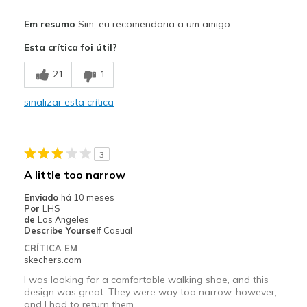
Prós
Em resumo
Sim, eu recomendaria a um amigo
Attractive Design
Esta crítica foi útil?
Melhores utilizações
21
1
Casual Wear
sinalizar esta crítica
Width
Feels too wide
Sizing
Feels true to size
View On Shoes
Shoes are for Wearing
3
A little too narrow
Enviado
há 10 meses
Por
LHS
de
Los Angeles
Describe Yourself
Casual
CRÍTICA EM
skechers.com
I was looking for a comfortable walking shoe, and this
design was great. They were way too narrow, however,
and I had to return them.