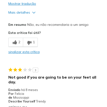
Mostrar tradução
Mais detalhes
Prós
Em resumo
Não, eu não recomendaria a um amigo
Durable
Esta crítica foi útil?
Contras
2
1
Not good if you work on your feet all day.
sinalizar esta crítica
Poor Cushioning
Uncomfortable
3
Melhores utilizações
Not good if you are going to be on your feet all
None
day.
Enviado
há 8 meses
Width
Feels true to width
Por
Felicia
Sizing
de
Mississippi
Feels true to size
Describe Yourself
Trendy
View On Shoes
Shoes are for Wearing