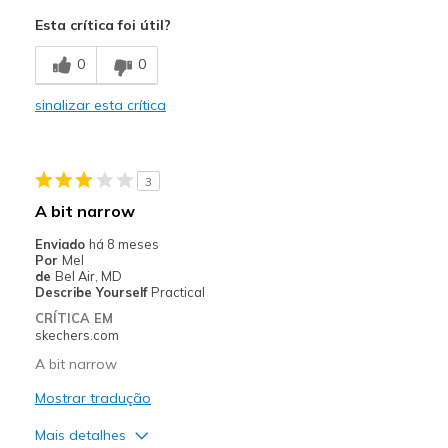
Comfortable
Esta crítica foi útil?
Melhores utilizações
0
0
Casual Wear
sinalizar esta crítica
Travel
Width
Feels too wide
3
Sizing
Feels half size too big
A bit narrow
View On Shoes
Shoes are for Wearing
Enviado
há 8 meses
Por
Mel
de
Bel Air, MD
Describe Yourself
Practical
CRÍTICA EM
skechers.com
A bit narrow
Mostrar tradução
Mais detalhes