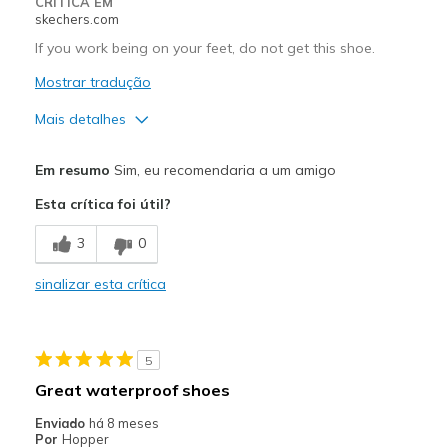
CRÍTICA EM
skechers.com
If you work being on your feet, do not get this shoe.
Mostrar tradução
Mais detalhes
Prós
Em resumo
Sim, eu recomendaria a um amigo
Uncomfortable, it's too hard on the feet
Esta crítica foi útil?
Contras
3
0
Poor Cushioning
sinalizar esta crítica
Melhores utilizações
Work
5
Width
Feels true to width
Great waterproof shoes
Sizing
Feels true to size
Enviado
há 8 meses
View On Shoes
Shoes are for Wearing
Por
Hopper