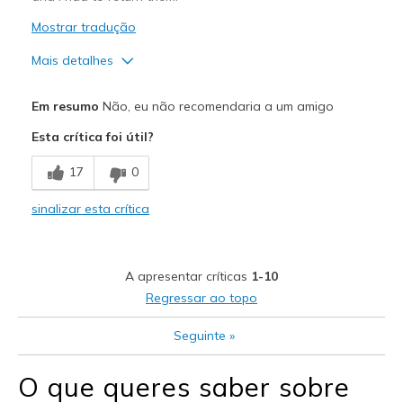
Mostrar tradução
Mais detalhes
Prós
Em resumo
Não, eu não recomendaria a um amigo
Attractive Design
Esta crítica foi útil?
Comfortable
17
0
Durable
sinalizar esta crítica
Stylish
Melhores utilizações
A apresentar críticas
1-10
Casual Wear
Regressar ao topo
Travel
Seguinte
»
Width
Feels too narrow
O que queres saber sobre
Sizing
Feels true to size