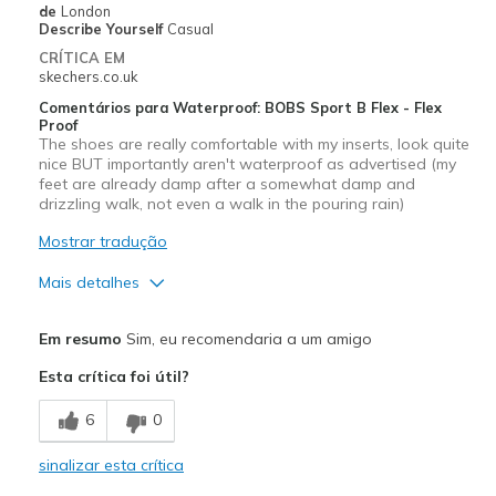
de
London
Describe Yourself
Casual
CRÍTICA EM
skechers.co.uk
Comentários para Waterproof: BOBS Sport B Flex - Flex
Proof
The shoes are really comfortable with my inserts, look quite
nice BUT importantly aren't waterproof as advertised (my
feet are already damp after a somewhat damp and
drizzling walk, not even a walk in the pouring rain)
Mostrar tradução
Mais detalhes
Prós
Em resumo
Sim, eu recomendaria a um amigo
Attractive Design
Esta crítica foi útil?
Contras
6
0
Waterproofing substandard
sinalizar esta crítica
Melhores utilizações