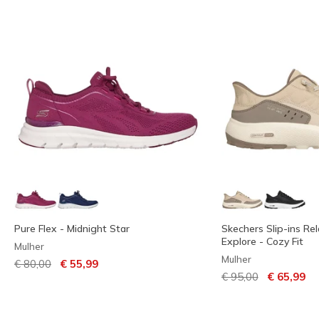
Pure Flex - Midnight Star
Skechers Slip-ins Rel
Explore - Cozy Fit
Mulher
Mulher
Preço com desconto de
para
€ 80,00
€ 55,99
Preço com descont
para
€ 95,00
€ 65,99