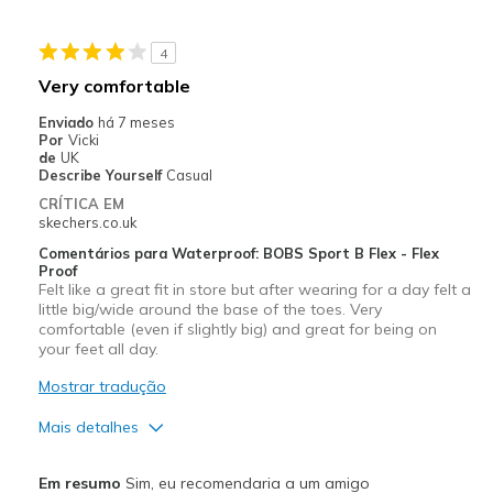
Casual Wear
4
Going Out
Very comfortable
Width
Feels true to width
Enviado
há 7 meses
Por
Vicki
de
UK
Describe Yourself
Casual
CRÍTICA EM
skechers.co.uk
Comentários para Waterproof: BOBS Sport B Flex - Flex
Proof
Felt like a great fit in store but after wearing for a day felt a
little big/wide around the base of the toes. Very
comfortable (even if slightly big) and great for being on
your feet all day.
Mostrar tradução
Mais detalhes
Prós
Em resumo
Sim, eu recomendaria a um amigo