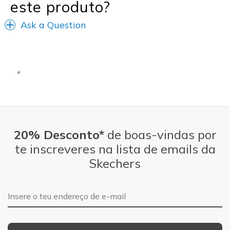
este produto?
View On Shoes
I'm Into Shoes
Ask a Question
20% Desconto*
de boas-vindas por
te inscreveres na lista de emails da
Skechers
Endereço de e-mail