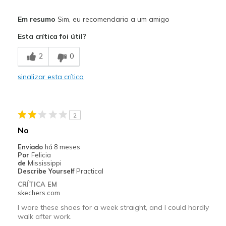
Melhores utilizações
Em resumo
Sim, eu recomendaria a um amigo
Casual Wear
Esta crítica foi útil?
Width
Feels too narrow
2
0
Sizing
Feels true to size
View On Shoes
Shoes are for Wearing
sinalizar esta crítica
2
No
Enviado
há 8 meses
Por
Felicia
de
Mississippi
Describe Yourself
Practical
CRÍTICA EM
skechers.com
I wore these shoes for a week straight, and I could hardly
walk after work.