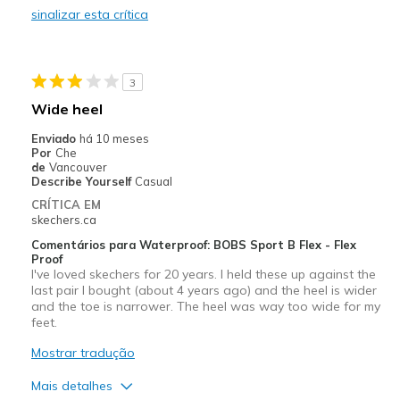
sinalizar esta crítica
Width
Feels too narrow
Sizing
Feels half size too small
3
Wide heel
Enviado
há 10 meses
Por
Che
de
Vancouver
Describe Yourself
Casual
CRÍTICA EM
skechers.ca
Comentários para Waterproof: BOBS Sport B Flex - Flex
Proof
I've loved skechers for 20 years. I held these up against the
last pair I bought (about 4 years ago) and the heel is wider
and the toe is narrower. The heel was way too wide for my
feet.
Mostrar tradução
Mais detalhes