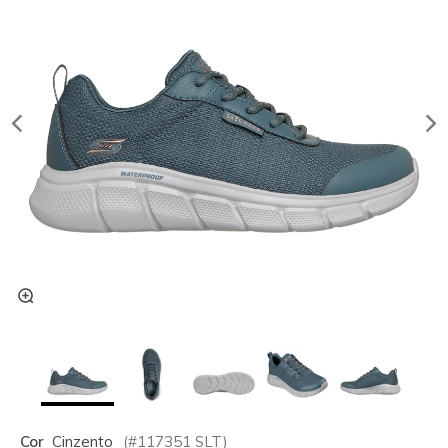
Cor
Cinzento
(#
117351
SLT
)