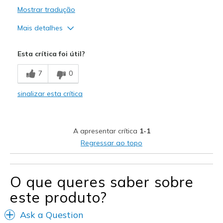
Mostrar tradução
Mais detalhes
Prós
Esta crítica foi útil?
Attractive Design
7
0
Breathe Well
sinalizar esta crítica
Comfortable
Durable
A apresentar crítica
1-1
Stylish
Regressar ao topo
Width
Feels true to width
Sizing
Feels half size too big
O que queres saber sobre
este produto?
Ask a Question