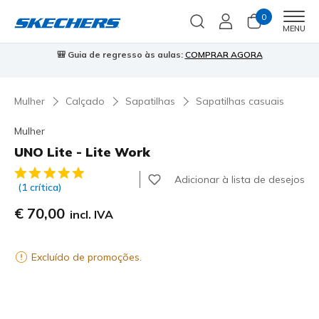
0
Men
MENU
🎒 Guia de regresso às aulas:
COMPRAR AGORA
⭐
Mulher
Calçado
Sapatilhas
Sapatilhas casuais
Mulher
UNO Lite - Lite Work
4$3 de 5 – Classificação do cliente
Adicionar à lista de desejos
(1 crítica)
€ 70,00
incl. IVA
Excluído de promoções.