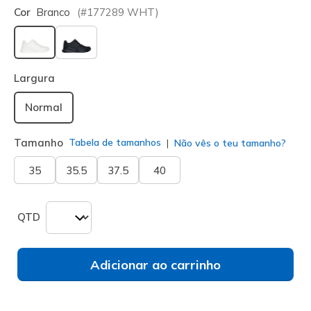
Cor
Branco
(#
177289
WHT
)
selecionado
Largura
Normal
Tamanho
Tabela de tamanhos
Não vês o teu tamanho?
35
35.5
37.5
40
QTD
Adicionar ao carrinho