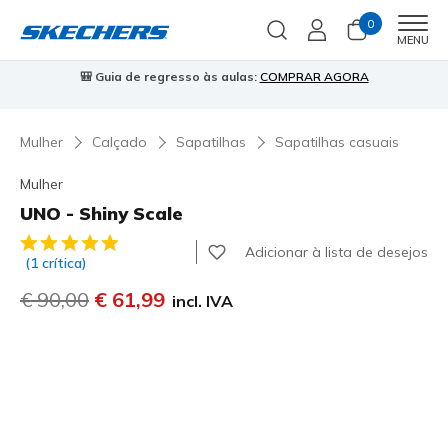
0
Men
MENU
🎒 Guia de regresso às aulas:
COMPRAR AGORA
⭐
Mulher
Calçado
Sapatilhas
Sapatilhas casuais
Mulher
UNO - Shiny Scale
3$9 de 5 – Classificação do cliente
Adicionar à lista de desejos
(1 crítica)
Preço com desconto de
€ 90,00
para
€ 61,99
incl. IVA