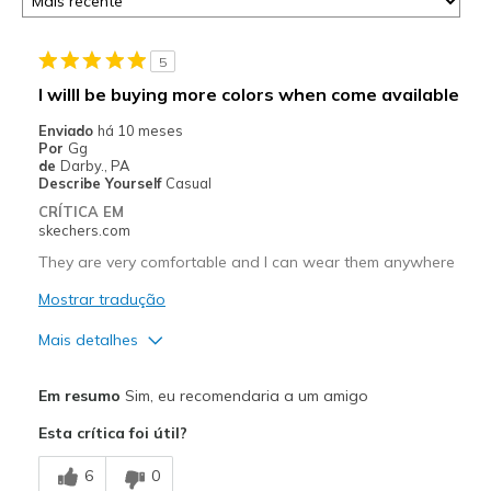
5
I willl be buying more colors when come available
Enviado
há 10 meses
Por
Gg
de
Darby., PA
Describe Yourself
Casual
CRÍTICA EM
skechers.com
They are very comfortable and I can wear them anywhere
Mostrar tradução
Mais detalhes
Prós
Em resumo
Sim, eu recomendaria a um amigo
Attractive Design
Esta crítica foi útil?
Breathe Well
6
0