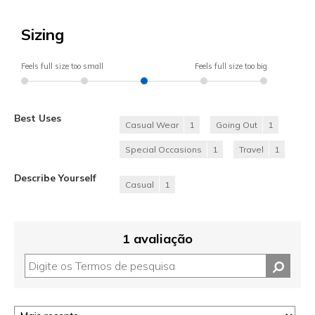
Sizing
Feels full size too small
Feels full size too big
Best Uses
Casual Wear
1
Going Out
1
Special Occasions
1
Travel
1
Describe Yourself
Casual
1
1 avaliação