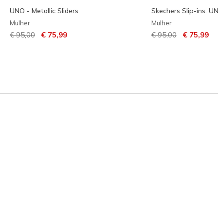
UNO - Metallic Sliders
Skechers Slip-ins: U
Mulher
Mulher
Preço com desconto de
para
Preço com descont
para
€ 95,00
€ 75,99
€ 95,00
€ 75,99