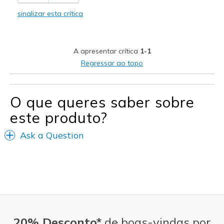
Comfortable
sinalizar esta crítica
Durable
Stylish
A apresentar crítica
1-1
Melhores utilizações
Regressar ao topo
Casual Wear
Going Out
O que queres saber sobre
este produto?
Special Occasions
Travel
Ask a Question
Sizing
Feels true to size
20% Desconto*
de boas-vindas por