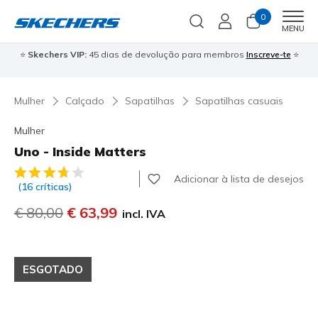
0
Men
MENU
⭐
Skechers VIP:
45 dias de devolução para membros
Inscreve-te
⭐

Mulher
Calçado
Sapatilhas
Sapatilhas casuais
Mulher
Uno - Inside Matters
5 de 5 – Classificação do cliente
Adicionar à lista de desejos
(16 críticas)
Preço com desconto de
€ 80,00
para
€ 63,99
incl. IVA
ESGOTADO