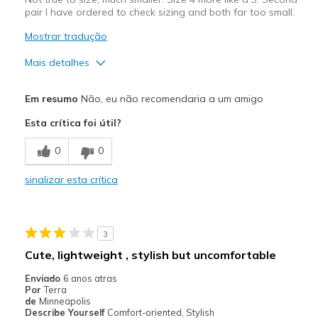
pair I have ordered to check sizing and both far too small.
Mostrar tradução
Mais detalhes
Width
Feels too narrow
Em resumo
Não, eu não recomendaria a um amigo
Sizing
Feels full size too small
Esta crítica foi útil?
0
0
sinalizar esta crítica
3
Cute, lightweight , stylish but uncomfortable
Enviado
6 anos atras
Por
Terra
de
Minneapolis
Describe Yourself
Comfort-oriented, Stylish