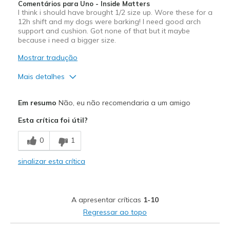
Comentários para Uno - Inside Matters
I think i should have brought 1/2 size up. Wore these for a
Walking
12h shift and my dogs were barking! I need good arch
support and cushion. Got none of that but it maybe
Work
because i need a bigger size.
Mostrar tradução
Width
Feels true to width
Sizing
Feels true to size
Mais detalhes
Prós
Em resumo
Não, eu não recomendaria a um amigo
Stylish
Esta crítica foi útil?
Contras
0
1
Poor Arch Support
sinalizar esta crítica
Poor Cushioning
Poor Fit
A apresentar críticas
1-10
Melhores utilizações
Regressar ao topo
Casual Wear