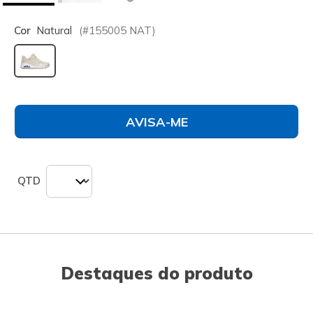
Cor
Natural
(#
155005
NAT
)
selecionado
AVISA-ME
QTD
Destaques do produto