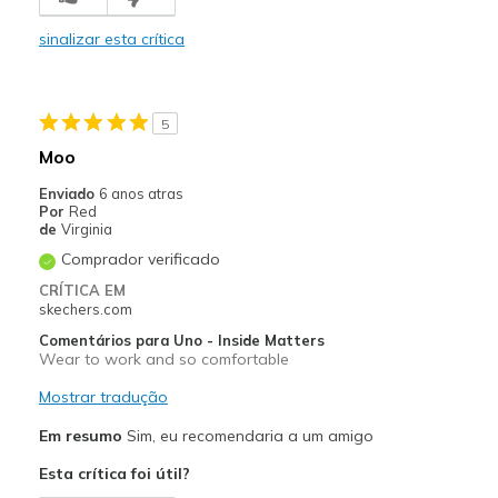
Good Arch Support
sinalizar esta crítica
Contras
Poor Fit
5
Melhores utilizações
Moo
Casual Wear
Enviado
6 anos atras
Por
Red
Going Out
de
Virginia
Comprador verificado
Walking
CRÍTICA EM
Work
skechers.com
Comentários para Uno - Inside Matters
Width
Feels true to width
Wear to work and so comfortable
Sizing
Feels half size too small
Mostrar tradução
Em resumo
Sim, eu recomendaria a um amigo
Esta crítica foi útil?