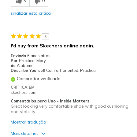
3
0
Narrow / Tight
sinalizar esta crítica
Poor Cushioning
Uncomfortable
5
Melhores utilizações
I'd buy from Skechers online again.
Casual Wear
Enviado
6 anos atras
Por
Practical Mary
Walking
de
Alabama
Describe Yourself
Comfort-oriented, Practical
Width
Feels too narrow
Comprador verificado
Sizing
Feels full size too small
CRÍTICA EM
skechers.com
Comentários para Uno - Inside Matters
Great looking very comfortable shoe with good cushioning
and stability.
Mostrar tradução
Mais detalhes