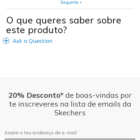
Seguinte
»
Width
Feels true to width
O que queres saber sobre
Sizing
Feels half size too small
este produto?
Ask a Question
20% Desconto*
de boas-vindas por
te inscreveres na lista de emails da
Skechers
Endereço de e-mail