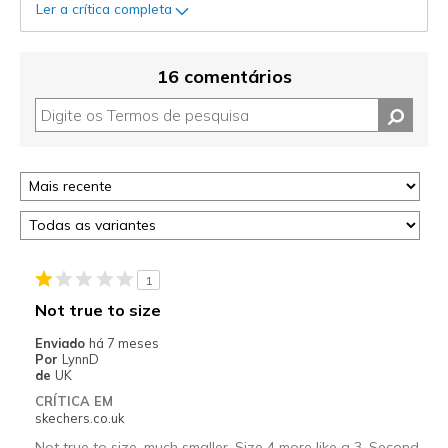
Ler a crítica completa
16 comentários
1
Not true to size
Enviado
há 7 meses
Por
LynnD
de
UK
CRÍTICA EM
skechers.co.uk
Not true to size, much smaller. Size 4 more like a 3. Second