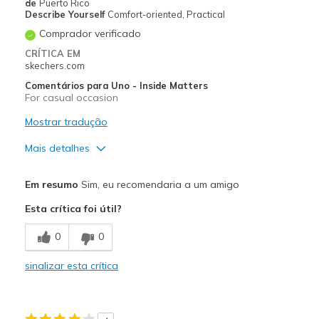
Width
Feels true to width
de
Puerto Rico
Describe Yourself
Comfort-oriented, Practical
Sizing
Feels true to size
Comprador verificado
CRÍTICA EM
skechers.com
Comentários para Uno - Inside Matters
For casual occasion
Mostrar tradução
Mais detalhes
Prós
Em resumo
Sim, eu recomendaria a um amigo
Comfortable
Esta crítica foi útil?
Cushions Impact
0
0
Durable
sinalizar esta crítica
Stylish
Melhores utilizações