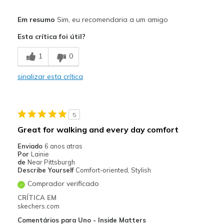
Prós
Em resumo
Sim, eu recomendaria a um amigo
Breathable
Esta crítica foi útil?
Comfortable
1
0
Cushions Impact
sinalizar esta crítica
Good Arch Support
Pronation Control
5
Stylish
Great for walking and every day comfort
Melhores utilizações
Enviado
6 anos atras
Por
Lainie
Casual Wear
de
Near Pittsburgh
Describe Yourself
Comfort-oriented, Stylish
Walking
Comprador verificado
CRÍTICA EM
Width
Feels true to width
skechers.com
Sizing
Feels half size too small
Comentários para Uno - Inside Matters