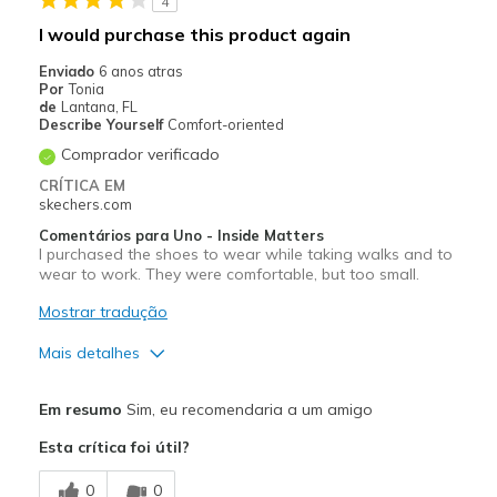
4
Casual Wear
I would purchase this product again
Width
Feels true to width
Enviado
6 anos atras
Por
Tonia
Sizing
Feels true to size
de
Lantana, FL
Describe Yourself
Comfort-oriented
Comprador verificado
CRÍTICA EM
skechers.com
Comentários para Uno - Inside Matters
I purchased the shoes to wear while taking walks and to
wear to work. They were comfortable, but too small.
Mostrar tradução
Mais detalhes
Prós
Em resumo
Sim, eu recomendaria a um amigo
Breathable
Esta crítica foi útil?
Comfortable
0
0