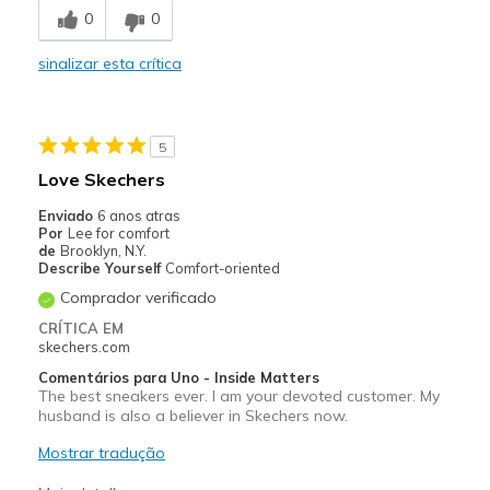
0
0
sinalizar esta crítica
5
Love Skechers
Enviado
6 anos atras
Por
Lee for comfort
de
Brooklyn, N.Y.
Describe Yourself
Comfort-oriented
Comprador verificado
CRÍTICA EM
skechers.com
Comentários para Uno - Inside Matters
The best sneakers ever. I am your devoted customer. My
husband is also a believer in Skechers now.
Mostrar tradução