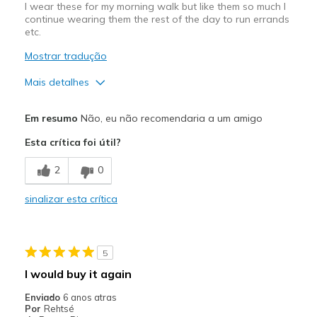
I wear these for my morning walk but like them so much I
continue wearing them the rest of the day to run errands
etc.
Mostrar tradução
Mais detalhes
Prós
Em resumo
Não, eu não recomendaria a um amigo
Comfortable
Esta crítica foi útil?
Cushions Impact
2
0
Good Arch Support
sinalizar esta crítica
Stylish
Melhores utilizações
5
Casual Wear
I would buy it again
Walking
Enviado
6 anos atras
Por
Rehtsé