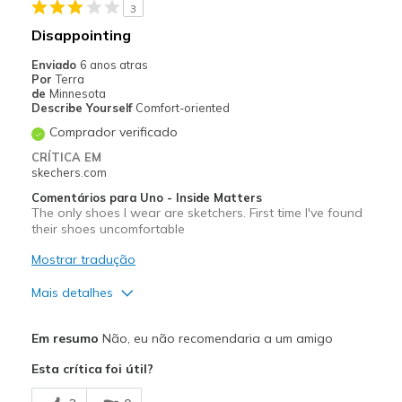
3
Casual Wear
Disappointing
Walking
Enviado
6 anos atras
Por
Terra
Work
de
Minnesota
Describe Yourself
Comfort-oriented
Width
Feels too narrow
Comprador verificado
Sizing
Feels full size too small
CRÍTICA EM
skechers.com
Comentários para Uno - Inside Matters
The only shoes I wear are sketchers. First time I've found
their shoes uncomfortable
Mostrar tradução
Mais detalhes
Prós
Em resumo
Não, eu não recomendaria a um amigo
Stylish
Esta crítica foi útil?
Contras