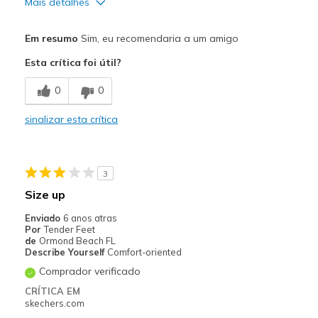
Mais detalhes
Prós
Em resumo
Sim, eu recomendaria a um amigo
Breathable
Esta crítica foi útil?
Comfortable
0
0
Cushions Impact
sinalizar esta crítica
Durable
Good Arch Support
3
Pronation Control
Size up
Stylish
Enviado
6 anos atras
Por
Tender Feet
de
Ormond Beach FL
Melhores utilizações
Describe Yourself
Comfort-oriented
Casual Wear
Comprador verificado
Going Out
CRÍTICA EM
skechers.com
Running