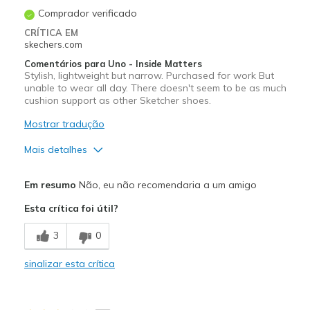
Comprador verificado
CRÍTICA EM
skechers.com
Comentários para Uno - Inside Matters
Stylish, lightweight but narrow. Purchased for work But
unable to wear all day. There doesn't seem to be as much
cushion support as other Sketcher shoes.
Mostrar tradução
Mais detalhes
Prós
Em resumo
Não, eu não recomendaria a um amigo
Stylish
Esta crítica foi útil?
Contras
3
0
Narrow / Tight
sinalizar esta crítica
Poor Cushioning
Melhores utilizações