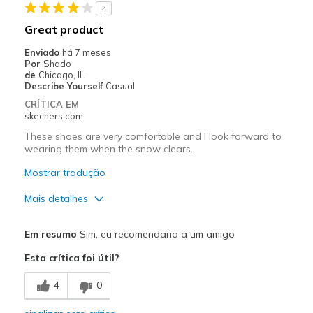
4
Contras
Great product
Too wide and bubbly
Enviado
há 7 meses
Por
Shado
Melhores utilizações
de
Chicago, IL
Describe Yourself
Casual
Casual Wear
CRÍTICA EM
skechers.com
Width
Feels too wide
These shoes are very comfortable and I look forward to
Sizing
Feels full size too big
wearing them when the snow clears.
View On Shoes
I'm Into Shoes
Mostrar tradução
Mais detalhes
Prós
Em resumo
Sim, eu recomendaria a um amigo
Attractive Design
Esta crítica foi útil?
Comfortable
4
0
Stylish