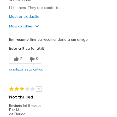
I like them. They are comfortable.
Mostrar tradução
Mais detalhes
Prós
Em resumo
Sim, eu recomendaria a um amigo
Comfortable
Esta crítica foi útil?
Melhores utilizações
7
0
Casual Wear
sinalizar esta crítica
Width
Feels true to width
Sizing
Feels true to size
View On Shoes
Shoes are for Wearing
3
Not thrilled
Enviado
há 6 meses
Por
M
de
Florida