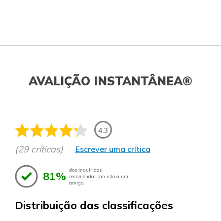
AVALIÇÃO INSTANTÂNEA®
4.3
(29 críticas)
Escrever uma crítica
dos inquiridos
81%
recomendariam isto a um
amigo.
Distribuição das classificações