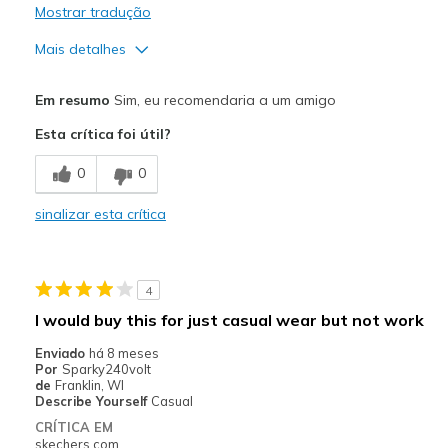
Mostrar tradução
Mais detalhes
Prós
Em resumo
Sim, eu recomendaria a um amigo
Breathe Well
Esta crítica foi útil?
Comfortable
0
0
Stylish
sinalizar esta crítica
Contras
Could find no 'cons'
4
Melhores utilizações
I would buy this for just casual wear but not work
Casual Wear
Enviado
há 8 meses
Por
Sparky240volt
Width
Feels true to width
de
Franklin, WI
Describe Yourself
Casual
Sizing
Feels true to size
CRÍTICA EM
View On Shoes
Shoes are for Wearing
skechers.com