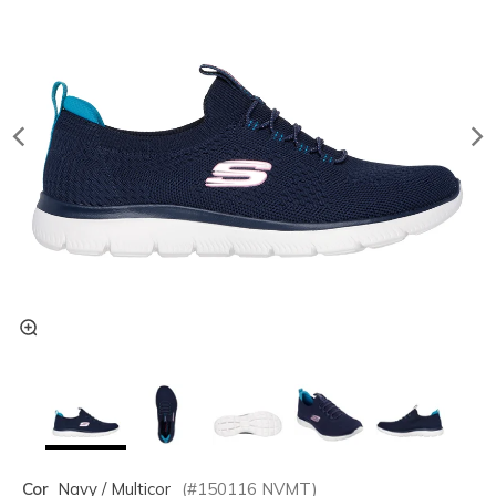
Cor
Navy / Multicor
(#
150116
NVMT
)