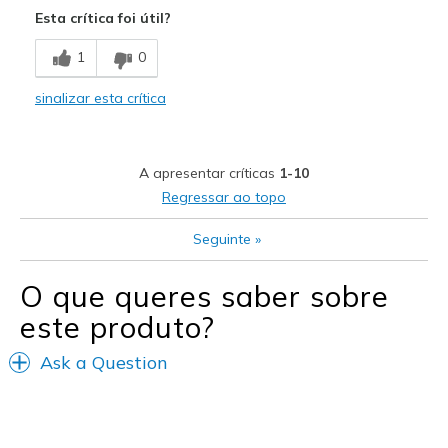
Esta crítica foi útil?
Breathe Well
1
0
Comfortable
sinalizar esta crítica
Melhores utilizações
Casual Wear
A apresentar críticas
1-10
Travel
Regressar ao topo
Width
Feels true to width
Seguinte
»
Sizing
Feels true to size
View On Shoes
Shoes are for Wearing
O que queres saber sobre
este produto?
Ask a Question