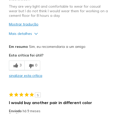
They are very light and comfortable to wear for casual
wear but I do not think I would wear them for working on a
cement floor for 8 hours a day.
Mostrar tradução
Mais detalhes
Prós
Em resumo
Sim, eu recomendaria a um amigo
Breathe Well
Esta crítica foi útil?
Comfortable
3
0
Contras
sinalizar esta crítica
have not noticed any yet
Melhores utilizações
5
Casual Wear
I would buy another pair in different color
Width
Feels true to width
Enviado
há 9 meses