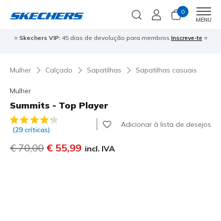
0
Men
MENU
⭐
Skechers VIP:
45 dias de devolução para membros
Inscreve-te
⭐

Mulher
Calçado
Sapatilhas
Sapatilhas casuais
Mulher
Summits - Top Player
5 de 5 – Classificação do cliente
Adicionar à lista de desejos
(29 críticas)
Preço com desconto de
€ 70,00
para
€ 55,99
incl. IVA