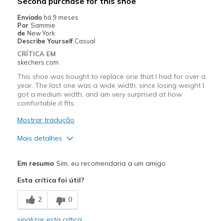
Second purchase for this shoe
Casual Wear
Enviado
há 9 meses
Por
Sammie
Travel
de
New York
Describe Yourself
Casual
Width
Feels true to width
CRÍTICA EM
skechers.com
Sizing
Feels true to size
View On Shoes
Shoes are for Wearing
This shoe was bought to replace one that I had for over a
year. The last one was a wide width; since losing weight I
got a medium width, and am very surprised at how
comfortable it fits.
Mostrar tradução
Mais detalhes
Prós
Em resumo
Sim, eu recomendaria a um amigo
Breathe Well
Esta crítica foi útil?
Comfortable
2
0
Contras
sinalizar esta crítica