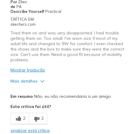
Por
Ellen
Going Out
de
PA
Describe Yourself
Practical
Special Occasions
CRÍTICA EM
skechers.com
Travel
Tried them on and was very disappointed. I had trouble
getting them on. Too small. I've worn size 9 most of my
Width
Feels true to width
adult life and changed to 9W for comfort. I even checked
Sizing
Feels true to size
the shoes and the box to make sure they were the correct
size. Can't use them. Need a good fit because of mobility
View On Shoes
Shoes are for Wearing
problems.
Mostrar tradução
Mais detalhes
Width
Feels too narrow
Em resumo
Não, eu não recomendaria a um amigo
Sizing
Feels full size too small
Esta crítica foi útil?
View On Shoes
Shoes are for Wearing
2
2
sinalizar esta crítica