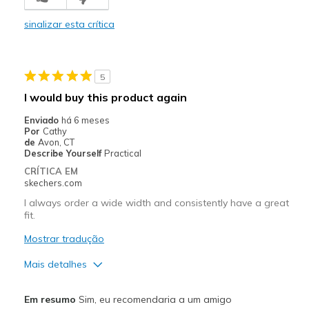
Durable
sinalizar esta crítica
Stylish
Melhores utilizações
5
Casual Wear
I would buy this product again
Travel
Enviado
há 6 meses
Por
Cathy
Width
Feels true to width
de
Avon, CT
Describe Yourself
Practical
Sizing
Feels true to size
CRÍTICA EM
View On Shoes
Shoes are for Wearing
skechers.com
I always order a wide width and consistently have a great
fit.
Mostrar tradução
Mais detalhes
Prós
Em resumo
Sim, eu recomendaria a um amigo