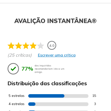
AVALIÇÃO INSTANTÂNEA®
4.0
(25 críticas)
Escrever uma crítica
dos inquiridos
77%
recomendariam isto a um
amigo.
Distribuição das classificações
5 estrelas
15
4 estrelas
3