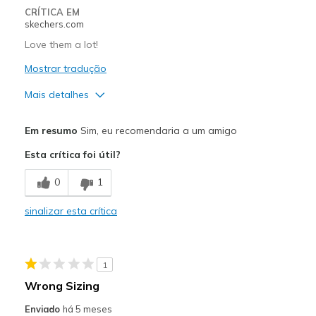
Width
Feels true to width
CRÍTICA EM
skechers.com
Sizing
Feels true to size
View On Shoes
Shoes are for Wearing
Love them a lot!
Mostrar tradução
Mais detalhes
Prós
Em resumo
Sim, eu recomendaria a um amigo
Attractive Design
Esta crítica foi útil?
Breathe Well
0
1
Comfortable
sinalizar esta crítica
Durable
Stylish
1
Melhores utilizações
Wrong Sizing
Casual Wear
Enviado
há 5 meses