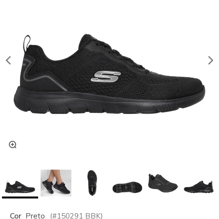
Cor
Preto
(#
150291
BBK
)