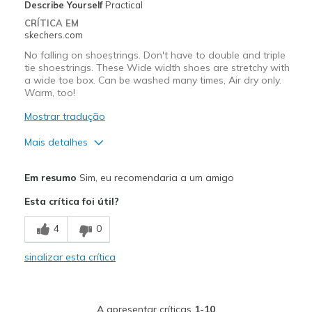
Describe Yourself
Practical
CRÍTICA EM
skechers.com
No falling on shoestrings. Don't have to double and triple
tie shoestrings. These Wide width shoes are stretchy with
a wide toe box. Can be washed many times, Air dry only.
Warm, too!
Mostrar tradução
Mais detalhes
Prós
Em resumo
Sim, eu recomendaria a um amigo
Comes in Wide width
Esta crítica foi útil?
Comfortable
4
0
Durable
sinalizar esta crítica
No falling on shoestrings
Washable
A apresentar críticas
1-10