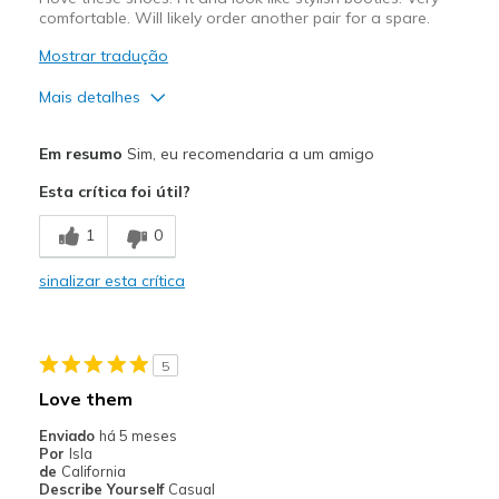
comfortable. Will likely order another pair for a spare.
Mostrar tradução
Mais detalhes
Prós
Em resumo
Sim, eu recomendaria a um amigo
Attractive Design
Esta crítica foi útil?
Comfortable
1
0
Stylish
sinalizar esta crítica
Melhores utilizações
Casual Wear
5
Going Out
Love them
Special Occasions
Enviado
há 5 meses
Por
Isla
Travel
de
California
Describe Yourself
Casual