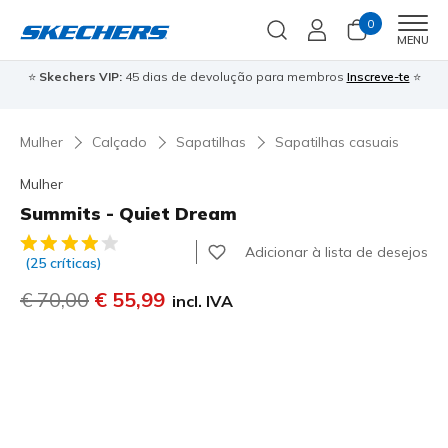
0
Men
MENU
⭐
Skechers VIP:
45 dias de devolução para membros
Inscreve-te
⭐

Mulher
Calçado
Sapatilhas
Sapatilhas casuais
Mulher
Summits - Quiet Dream
4$3 de 5 – Classificação do cliente
Adicionar à lista de desejos
(25 críticas)
Preço com desconto de
€ 70,00
para
€ 55,99
incl. IVA