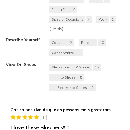
Going Out
4
Special Occasions
4
Work
2
[+
Mais
]
Describe Yourself
Casual
12
Practical
10
Conservative
1
View On Shoes
Shoes are for Wearing
15
I'm Into Shoes
5
I'm Really Into Shoes
2
Crítica positiva de que as pessoas mais gostaram
5
I love these Skechers!!!!!