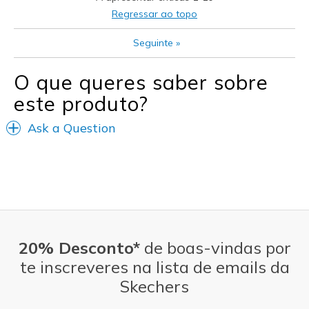
Contras
Regressar ao topo
Slip a bit, I have narrow heels
Seguinte
»
Melhores utilizações
O que queres saber sobre
Casual Wear
este produto?
Church
Ask a Question
Going Out
Travel
Width
Feels true to width
Sizing
Feels half size too big
View On Shoes
Shoes are for Wearing
20% Desconto*
de boas-vindas por
te inscreveres na lista de emails da
Skechers