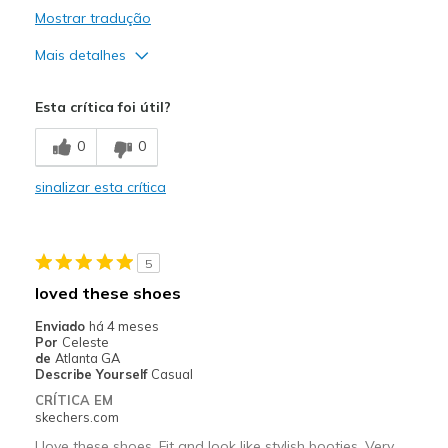
Mostrar tradução
Mais detalhes
Sizing
Feels true to size
Esta crítica foi útil?
0
0
sinalizar esta crítica
5
loved these shoes
Enviado
há 4 meses
Por
Celeste
de
Atlanta GA
Describe Yourself
Casual
CRÍTICA EM
skechers.com
I love these shoes. Fit and look like stylish booties. Very