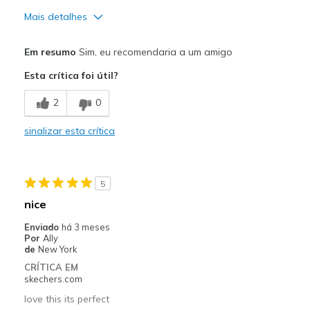
Mais detalhes
Prós
Em resumo
Sim, eu recomendaria a um amigo
Attractive Design
Esta crítica foi útil?
Breathe Well
2
0
Comfortable
sinalizar esta crítica
Durable
Stylish
5
Melhores utilizações
nice
Casual Wear
Enviado
há 3 meses
Por
Ally
Width
Feels too narrow
de
New York
Sizing
Feels true to size
CRÍTICA EM
skechers.com
View On Shoes
Shoes are for Wearing
love this its perfect