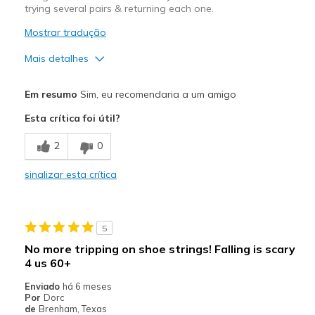
trying several pairs & returning each one.
Mostrar tradução
Mais detalhes
Prós
Em resumo
Sim, eu recomendaria a um amigo
Attractive Design
Esta crítica foi útil?
Comfortable
2
0
Stylish
sinalizar esta crítica
Melhores utilizações
Casual Wear
5
Width
Feels true to width
No more tripping on shoe strings! Falling is scary
Sizing
Feels true to size
4 us 60+
View On Shoes
Shoes are for Wearing
Enviado
há 6 meses
Por
Dorc
de
Brenham, Texas