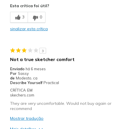
Comfortable
Esta crítica foi útil?
Melhores utilizações
3
0
Casual Wear
sinalizar esta crítica
Travel
Width
Feels true to width
3
Sizing
Feels true to size
Not a true sketcher comfort
View On Shoes
Shoes are for Wearing
Enviado
há 6 meses
Por
Sassy
de
Modesto, ca
Describe Yourself
Practical
CRÍTICA EM
skechers.com
They are very uncomfortable. Would not buy again or
recommend
Mostrar tradução
Mais detalhes