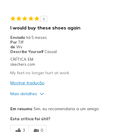
5
I would buy these shoes again
Enviado
há 5 meses
Por
Tiff
de
Wv
Describe Yourself
Casual
CRÍTICA EM
skechers.com
My feet no longer hurt at work.
Mostrar tradução
Mais detalhes
Prós
Em resumo
Sim, eu recomendaria a um amigo
Breathe Well
Esta crítica foi útil?
Comfortable
3
0