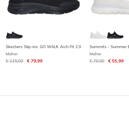
Skechers Slip-ins: GO WALK Arch Fit 2.0
Summits - Summer 
Mulher
Mulher
Preço com desconto de
para
Preço com descont
para
€ 115,00
€ 79,99
€ 70,00
€ 55,99