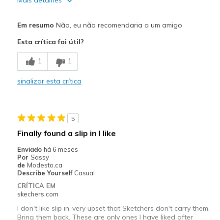
Prós
Em resumo
Não, eu não recomendaria a um amigo
Only tie shoes sketchers had
Esta crítica foi útil?
Contras
1
1
Poor Cushioning
sinalizar esta crítica
Poor Quality
Melhores utilizações
5
Casual Wear
Finally found a slip in I like
Width
Feels true to width
Enviado
há 6 meses
Sizing
Feels true to size
Por
Sassy
de
Modesto,ca
View On Shoes
I'm Into Shoes
Describe Yourself
Casual
CRÍTICA EM
skechers.com
I don't like slip in-very upset that Sketchers don't carry them.
Bring them back. These are only ones I have liked after