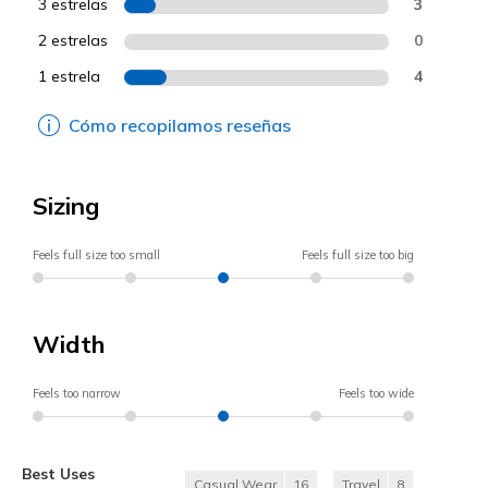
3 estrelas
3
2 estrelas
0
1 estrela
4
Cómo recopilamos reseñas
Sizing
Feels full size too small
Feels full size too big
Width
Feels too narrow
Feels too wide
Best Uses
Casual Wear
16
Travel
8