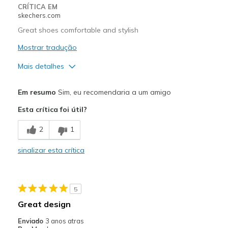
CRÍTICA EM
View On Shoes
I'm Really Into Shoes
skechers.com
Great shoes comfortable and stylish
Mostrar tradução
Mais detalhes
Prós
Em resumo
Sim, eu recomendaria a um amigo
Attractive Design
Esta crítica foi útil?
Comfortable
2
1
Stylish
sinalizar esta crítica
Melhores utilizações
Casual Wear
5
Going Out
Great design
Special Occasions
Enviado
3 anos atras