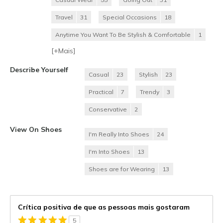
Travel
31
Special Occasions
18
Anytime You Want To Be Stylish & Comfortable
1
[+
Mais
]
Describe Yourself
Casual
23
Stylish
23
Practical
7
Trendy
3
Conservative
2
View On Shoes
I'm Really Into Shoes
24
I'm Into Shoes
13
Shoes are for Wearing
13
Crítica positiva de que as pessoas mais gostaram
5