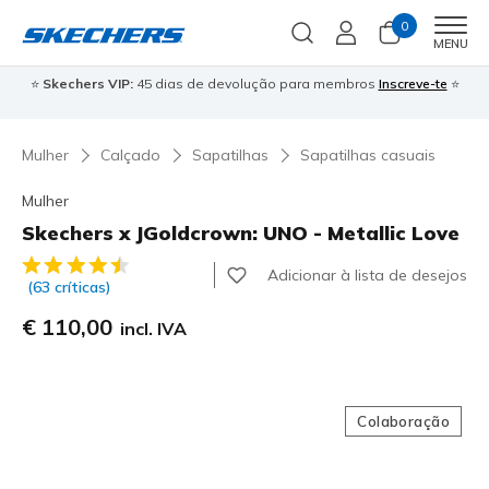
0
Men
MENU
⭐
Skechers VIP:
45 dias de devolução para membros
Inscreve-te
⭐

Mulher
Calçado
Sapatilhas
Sapatilhas casuais
Mulher
Skechers x JGoldcrown: UNO - Metallic Love
3$5 de 5 – Classificação do cliente
Adicionar à lista de desejos
(63 críticas)
€ 110,00
incl. IVA
Colaboração