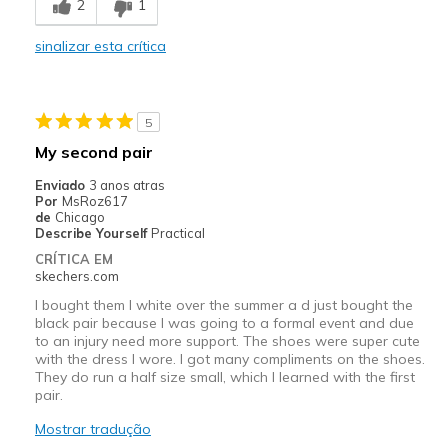
2
1
Comfortable
sinalizar esta crítica
Durable
Stylish
5
Melhores utilizações
My second pair
Casual Wear
Enviado
3 anos atras
Por
MsRoz617
Width
Feels true to width
de
Chicago
Describe Yourself
Practical
Sizing
Feels true to size
CRÍTICA EM
View On Shoes
I'm Really Into Shoes
skechers.com
I bought them I white over the summer a d just bought the
black pair because I was going to a formal event and due
to an injury need more support. The shoes were super cute
with the dress I wore. I got many compliments on the shoes.
They do run a half size small, which I learned with the first
pair.
Mostrar tradução