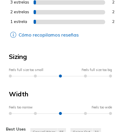
3 estrelas
2
2 estrelas
2
1 estrela
2
Cómo recopilamos reseñas
Sizing
Feels full size too small
Feels full size too big
Width
Feels too narrow
Feels too wide
Best Uses
Casual Wear
55
Going Out
31