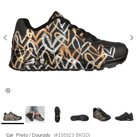
Cor
Preto / Dourado
(#
155523
BKGD
)