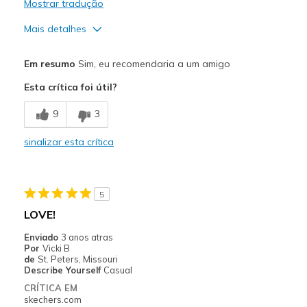
Mostrar tradução
Mais detalhes
Prós
Em resumo
Sim, eu recomendaria a um amigo
Attractive Design
Esta crítica foi útil?
Comfortable
9
3
Stylish
sinalizar esta crítica
Melhores utilizações
Casual Wear
5
Width
Feels true to width
LOVE!
Sizing
Feels true to size
Enviado
3 anos atras
View On Shoes
I'm Really Into Shoes
Por
Vicki B
de
St. Peters, Missouri
Describe Yourself
Casual
CRÍTICA EM
skechers.com