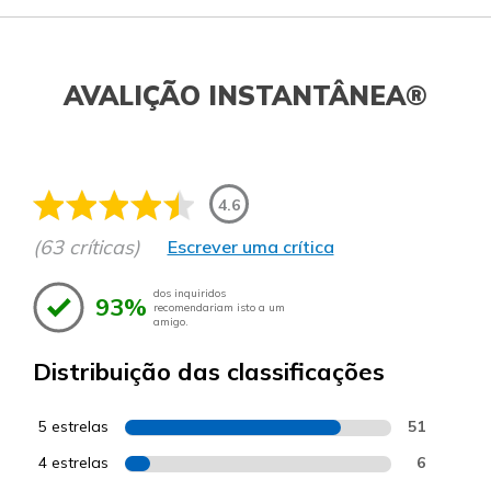
AVALIÇÃO INSTANTÂNEA®
4.6
(63 críticas)
Escrever uma crítica
dos inquiridos
93%
recomendariam isto a um
amigo.
Distribuição das classificações
5 estrelas
51
4 estrelas
6