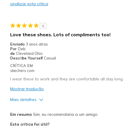
sinalizar esta crítica
Melhores utilizações
Casual Wear
5
Going Out
Love these shoes. Lots of compliments too!
Travel
Enviado
3 anos atras
Por
Deb
Width
Feels true to width
de
Cleveland Ohio
Describe Yourself
Casual
Sizing
Feels true to size
CRÍTICA EM
View On Shoes
I'm Really Into Shoes
skechers.com
I wear these to work and they are comfortable all day long.
Mostrar tradução
Mais detalhes
Prós
Em resumo
Sim, eu recomendaria a um amigo
Attractive Design
Esta crítica foi útil?
Comfortable