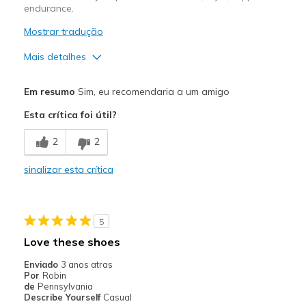
endurance.
Mostrar tradução
Mais detalhes
Prós
Em resumo
Sim, eu recomendaria a um amigo
Attractive Design
Esta crítica foi útil?
Comfortable
2
2
Durable
sinalizar esta crítica
Stylish
Melhores utilizações
5
Casual Wear
Love these shoes
Travel
Enviado
3 anos atras
Por
Robin
Width
Feels true to width
de
Pennsylvania
Describe Yourself
Casual
Sizing
Feels true to size