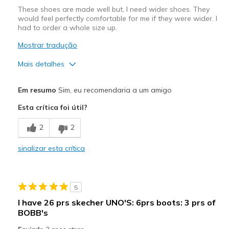
These shoes are made well but, I need wider shoes. They
would feel perfectly comfortable for me if they were wider. I
had to order a whole size up.
Mostrar tradução
Mais detalhes
Prós
Em resumo
Sim, eu recomendaria a um amigo
Attractive Design
Esta crítica foi útil?
Breathe Well
2
2
Comfortable
sinalizar esta crítica
Durable
Made well
5
Stylish
I have 26 prs skecher UNO'S: 6prs boots: 3 prs of
BOBB's
Melhores utilizações