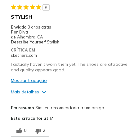
Width
Feels true to width
5
View On Shoes
Shoes are for Wearing
STYLISH
Enviado
3 anos atras
Por
Diva
de
Alhambra, CA
Describe Yourself
Stylish
CRÍTICA EM
skechers.com
I actually haven't worn them yet. The shoes are attractive
and quality appears good.
Mostrar tradução
Mais detalhes
Prós
Em resumo
Sim, eu recomendaria a um amigo
Attractive Design
Esta crítica foi útil?
Comfortable
0
2
Stylish