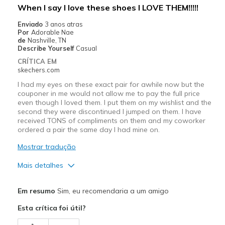
Melhores utilizações
When I say I love these shoes I LOVE THEM!!!!!
Casual Wear
Enviado
3 anos atras
Por
Adorable Nae
Going Out
de
Nashville, TN
Describe Yourself
Casual
Special Occasions
CRÍTICA EM
skechers.com
Travel
I had my eyes on these exact pair for awhile now but the
couponer in me would not allow me to pay the full price
Width
Feels true to width
even though I loved them. I put them on my wishlist and the
Sizing
Feels true to size
second they were discontinued I jumped on them. I have
received TONS of compliments on them and my coworker
View On Shoes
Shoes are for Wearing
ordered a pair the same day I had mine on.
Mostrar tradução
Mais detalhes
Prós
Em resumo
Sim, eu recomendaria a um amigo
Attractive Design
Esta crítica foi útil?
Breathe Well