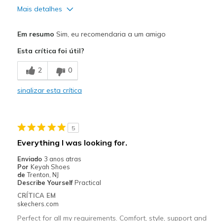
Mais detalhes
Prós
Em resumo
Sim, eu recomendaria a um amigo
Attractive Design
Esta crítica foi útil?
Comfortable
2
0
Stylish
sinalizar esta crítica
Melhores utilizações
Casual Wear
5
Going Out
Everything I was looking for.
Special Occasions
Enviado
3 anos atras
Por
Keyah Shoes
Width
Feels true to width
de
Trenton, NJ
Describe Yourself
Practical
View On Shoes
I'm Into Shoes
CRÍTICA EM
skechers.com
Perfect for all my requirements. Comfort, style, support and