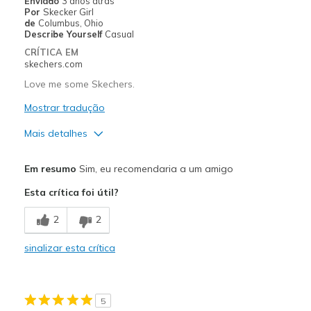
Enviado
3 anos atras
Casual Wear
Por
Skecker Girl
de
Columbus, Ohio
Going Out
Describe Yourself
Casual
CRÍTICA EM
Travel
skechers.com
Love me some Skechers.
Width
Feels too narrow
Sizing
Feels half size too small
Mostrar tradução
View On Shoes
I'm Really Into Shoes
Mais detalhes
Prós
Em resumo
Sim, eu recomendaria a um amigo
Attractive Design
Esta crítica foi útil?
Breathe Well
2
2
Comfortable
sinalizar esta crítica
Durable
Stylish
5