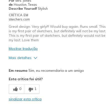
Por
Mrs. Jones
Width
Feels true to width
de
Houston, Texas
Describe Yourself
Stylish
Sizing
Feels true to size
CRÍTICA EM
View On Shoes
I'm Into Shoes
skechers.com
Great design. Very girly!!! Would buy again. Runs small. This
is my first pair of sketchers, but definitely will not be my last.
This is my first pair of sketchers, but definitely would not be
my last. Love them
Mostrar tradução
Mais detalhes
Prós
Em resumo
Sim, eu recomendaria a um amigo
Attractive Design
Esta crítica foi útil?
Breathe Well
0
1
Melhores utilizações
sinalizar esta crítica
Casual Wear