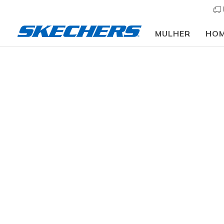
MULHER
HO
Mulher
Calçado
Sapatilhas
Sapatilhas casu