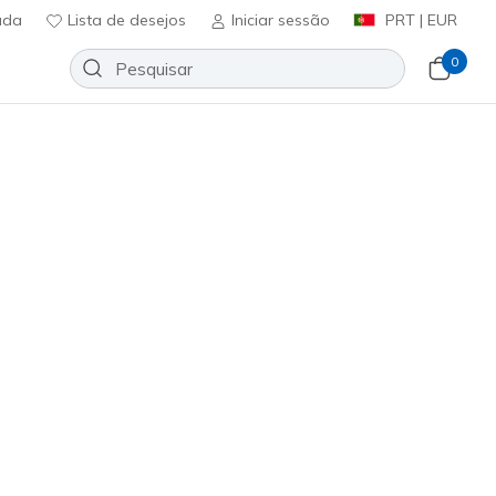
uda
Lista de desejos
Iniciar sessão
PRT | EUR
0
Slip-ins Waterproof: Summits -
ce
Adicionar à lista de desejos
81 críticas)
ificação do cliente
0
incl. IVA