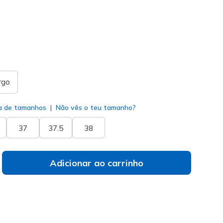
(#
150199
NVCL
)
do
rgo
a de tamanhos
Não vês o teu tamanho?
37
37.5
38
Adicionar ao carrinho