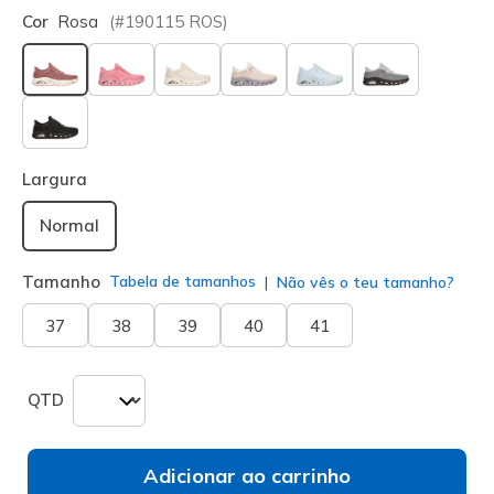
Cor
Rosa
(#
190115
ROS
)
selecionado
Largura
Normal
Tamanho
Tabela de tamanhos
Não vês o teu tamanho?
37
38
39
40
41
QTD
Adicionar ao carrinho