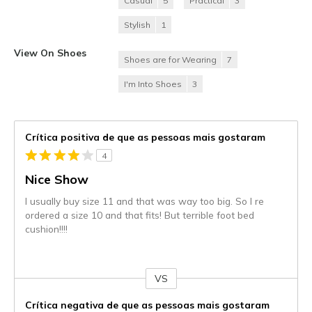
Casual
5
Practical
3
Stylish
1
View On Shoes
Shoes are for Wearing
7
I'm Into Shoes
3
Crítica positiva de que as pessoas mais gostaram
4
Nice Show
I usually buy size 11 and that was way too big. So I re
ordered a size 10 and that fits! But terrible foot bed
cushion!!!!
VS
Contra
Crítica negativa de que as pessoas mais gostaram