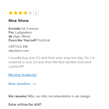
Melhores utilizações
4
Casual Wear
Nice Show
Travel
Enviado
há 3 meses
Por
Ladypeters
Width
Feels too narrow
de
Elgin, Illinois
Describe Yourself
Practical
Sizing
Feels half size too big
CRÍTICA EM
View On Shoes
Shoes are for Wearing
skechers.com
I usually buy size 11 and that was way too big. So I re
ordered a size 10 and that fits! But terrible foot bed
cushion!!!!
Mostrar tradução
Mais detalhes
Prós
Em resumo
Não, eu não recomendaria a um amigo
Attractive Design
Esta crítica foi útil?
Breathe Well