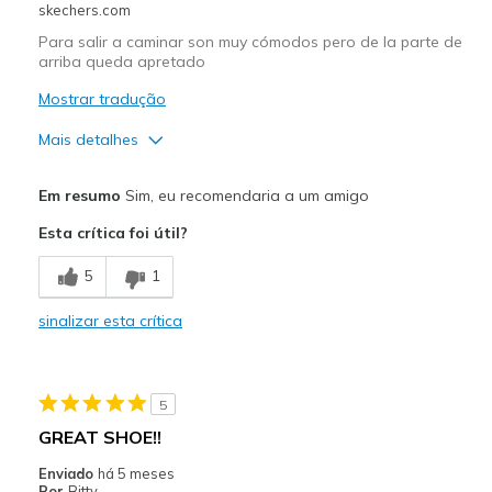
skechers.com
Para salir a caminar son muy cómodos pero de la parte de
arriba queda apretado
Mostrar tradução
Mais detalhes
Prós
Em resumo
Sim, eu recomendaria a um amigo
Comfortable
Esta crítica foi útil?
Contras
5
1
De la parte de arriba está muy estrecho
sinalizar esta crítica
Melhores utilizações
Going Out
5
Width
Feels true to width
GREAT SHOE!!
Sizing
Feels true to size
Enviado
há 5 meses
View On Shoes
Shoes are for Wearing
Por
Bitty