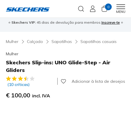
0
Men
MENU
⭐
Skechers VIP:
45 dias de devolução para membros
Inscreve-te
⭐

Mulher
Calçado
Sapatilhas
Sapatilhas casuais
Mulher
Skechers Slip-ins: UNO Glide-Step - Air
Gliders
5 de 5 – Classificação do cliente
Adicionar à lista de desejos
(10 críticas)
€ 100,00
incl. IVA