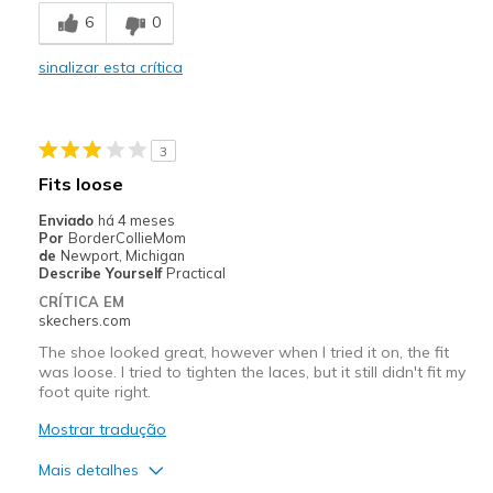
6
0
Stylish
sinalizar esta crítica
Contras
Poor Cushioning
3
Melhores utilizações
Fits loose
Casual Wear
Enviado
há 4 meses
Por
BorderCollieMom
Width
Feels true to width
de
Newport, Michigan
Describe Yourself
Practical
Sizing
Feels half size too small
CRÍTICA EM
View On Shoes
Shoes are for Wearing
skechers.com
The shoe looked great, however when I tried it on, the fit
was loose. I tried to tighten the laces, but it still didn't fit my
foot quite right.
Mostrar tradução
Mais detalhes