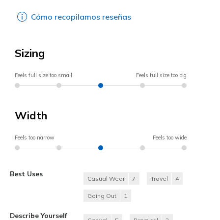
Cómo recopilamos reseñas
Sizing
Feels full size too small
Feels full size too big
Width
Feels too narrow
Feels too wide
Best Uses
Casual Wear
7
Travel
4
Going Out
1
Describe Yourself