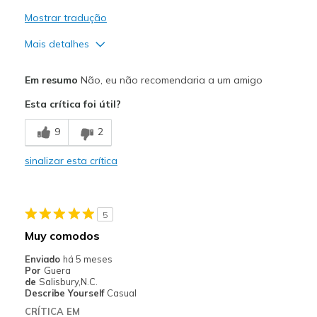
Mostrar tradução
Mais detalhes
Width
Feels too wide
Em resumo
Não, eu não recomendaria a um amigo
Sizing
Feels half size too big
Esta crítica foi útil?
View On Shoes
I'm Into Shoes
9
2
sinalizar esta crítica
5
Muy comodos
Enviado
há 5 meses
Por
Guera
de
Salisbury,N.C.
Describe Yourself
Casual
CRÍTICA EM