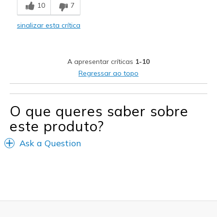
10
7
Casual Wear
sinalizar esta crítica
Width
Feels true to width
Sizing
Feels true to size
View On Shoes
Shoes are for Wearing
A apresentar críticas
1-10
Regressar ao topo
O que queres saber sobre
este produto?
Ask a Question