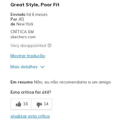
Great Style, Poor Fit
Width
Feels true to width
Enviado
há 6 meses
Por
ATJ
Sizing
Feels true to size
de
New York
View On Shoes
I'm Into Shoes
CRÍTICA EM
skechers.com
Very disappointed 😞
Mostrar tradução
Mais detalhes
Prós
Em resumo
Não, eu não recomendaria a um amigo
Attractive Design
Esta crítica foi útil?
Melhores utilizações
16
14
Casual Wear
sinalizar esta crítica
Travel
Width
Feels too narrow