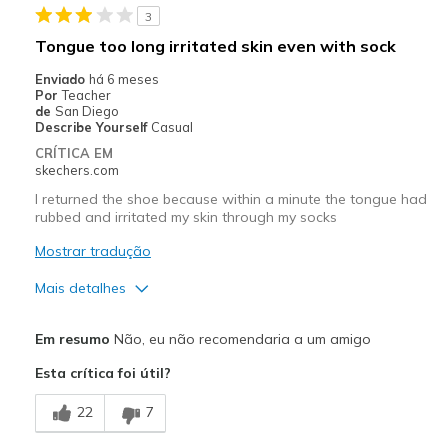
3
Sizing
Feels full size too small
Tongue too long irritated skin even with sock
View On Shoes
Shoes are for Wearing
Enviado
há 6 meses
Por
Teacher
de
San Diego
Describe Yourself
Casual
CRÍTICA EM
skechers.com
I returned the shoe because within a minute the tongue had
rubbed and irritated my skin through my socks
Mostrar tradução
Mais detalhes
Prós
Em resumo
Não, eu não recomendaria a um amigo
Attractive Design
Esta crítica foi útil?
Breathe Well
22
7
Durable