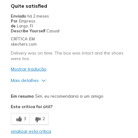
View On Shoes
Shoes are for Wearing
Quite satisfied
Enviado
há 2 meses
Por
Empress
de
Largo, Fl
Describe Yourself
Casual
CRÍTICA EM
skechers.com
Delivery was on time. The box was intact and the shoes
were too.
Mostrar tradução
Mais detalhes
Prós
Em resumo
Sim, eu recomendaria a um amigo
Attractive Design
Esta crítica foi útil?
Breathe Well
3
2
Comfortable
sinalizar esta crítica
Stylish