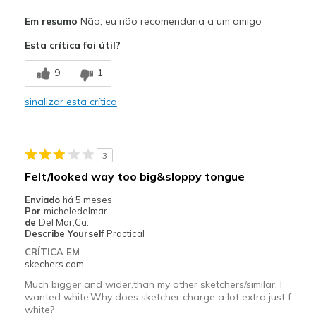
Prós
Em resumo
Não, eu não recomendaria a um amigo
Attractive Design
Esta crítica foi útil?
Melhores utilizações
9
1
Casual Wear
sinalizar esta crítica
Width
Feels too wide
Sizing
Feels half size too big
View On Shoes
I'm Into Shoes
3
Felt/looked way too big&sloppy tongue
Enviado
há 5 meses
Por
micheledelmar
de
Del Mar,Ca.
Describe Yourself
Practical
CRÍTICA EM
skechers.com
Much bigger and wider,than my other sketchers/similar. I
wanted white.Why does sketcher charge a lot extra just f
white?