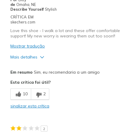
de
Omaha, NE
Describe Yourself
Stylish
CRÍTICA EM
skechers.com
Love this shoe - I walk a lot and these offer comfortable
support! My new worry is wearing them out too soon!!
Mostrar tradução
Mais detalhes
Prós
Em resumo
Sim, eu recomendaria a um amigo
Attractive Design
Esta crítica foi útil?
Comfortable
10
2
Stylish
sinalizar esta crítica
Melhores utilizações
Casual Wear
2
Travel