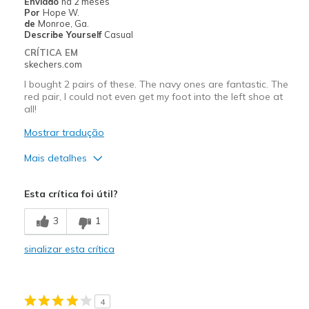
Enviado
há 2 meses
Por
Hope W.
de
Monroe, Ga.
Describe Yourself
Casual
CRÍTICA EM
skechers.com
I bought 2 pairs of these. The navy ones are fantastic. The
red pair, I could not even get my foot into the left shoe at
all!
Mostrar tradução
Mais detalhes
Prós
Esta crítica foi útil?
Attractive Design
3
1
Contras
sinalizar esta crítica
Sizing was really off on this pair.
Width
Feels too narrow
Sizing
Feels full size too small
4