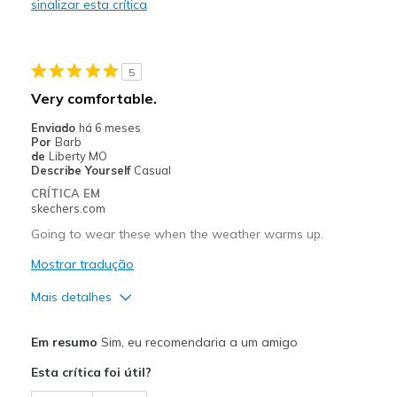
sinalizar esta crítica
Stylish
Contras
5
Tongue too long
Very comfortable.
Melhores utilizações
Enviado
há 6 meses
Por
Barb
Casual Wear
de
Liberty MO
Describe Yourself
Casual
Travel
CRÍTICA EM
skechers.com
Width
Feels true to width
Going to wear these when the weather warms up.
Sizing
Feels true to size
View On Shoes
Mostrar tradução
Shoes are for Wearing
Mais detalhes
Prós
Em resumo
Sim, eu recomendaria a um amigo
Comfortable
Esta crítica foi útil?
Melhores utilizações