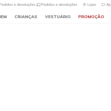
Pedidos e devoluções
Pedidos e devoluções
Lojas
Aj
MEM
CRIANÇAS
VESTUÁRIO
PROMOÇÃO
⭐
Skechers VIP:
45 dias de devolução para membros
Inscreve-te
⭐
ais
Mulher
Skechers S
Step
(
3$9 de 5 – Class
Preço co
€ 100,00