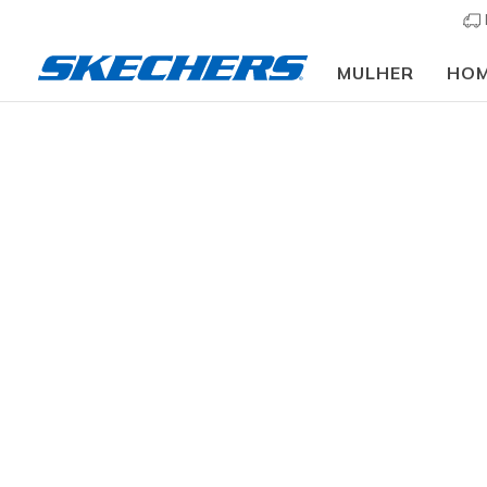
MULHER
HO
Mulher
Calçado
Sapatilhas
Sapatilhas casu