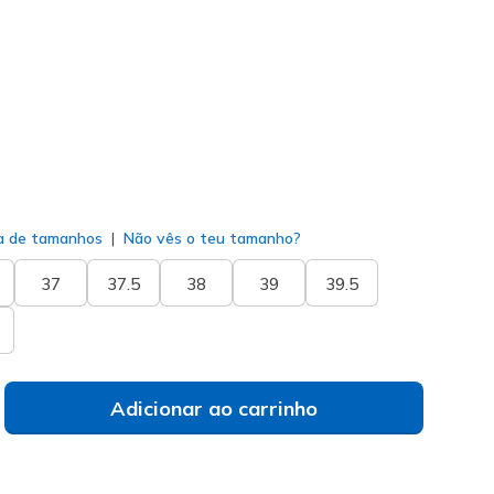
9709
MVE
)
do
a de tamanhos
Não vês o teu tamanho?
37
37.5
38
39
39.5
Adicionar ao carrinho