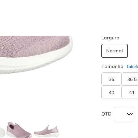
Cor
Malva
(#
14
seleciona
Largura
Normal
Tamanho
Tabel
36
36.5
40
41
QTD