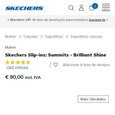
0
Men
MENU
⭐
Skechers VIP:
45 dias de devolução para membros
Inscreve-te
⭐

Mulher
Calçado
Sapatilhas
Sapatilhas casuais
Mulher
Skechers Slip-ins: Summits - Brilliant Shine
4$5 de 5 – Classificação do cliente
Adicionar à lista de desejos
(142 críticas)
€ 90,00
incl. IVA
Mais Vendidos