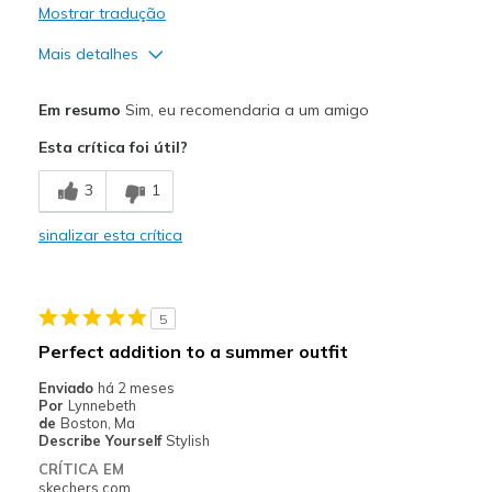
Mostrar tradução
Mais detalhes
Prós
Em resumo
Sim, eu recomendaria a um amigo
Attractive Design
Esta crítica foi útil?
Breathe Well
3
1
Comfortable
sinalizar esta crítica
Durable
Stylish
5
Melhores utilizações
Perfect addition to a summer outfit
Casual Wear
Enviado
há 2 meses
Por
Lynnebeth
Going Out
de
Boston, Ma
Describe Yourself
Stylish
Special Occasions
CRÍTICA EM
skechers.com