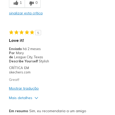
1
0
Comfortable
sinalizar esta crítica
Durable
Stylish
5
Melhores utilizações
Love it!
Bought to take to hospital for my knee replaceme
Enviado
há 2 meses
Por
Mary
Width
Feels true to width
de
League City, Texas
Describe Yourself
Stylish
Sizing
Feels full size too big
CRÍTICA EM
View On Shoes
I'm Really Into Shoes
skechers.com
Great!
Mostrar tradução
Mais detalhes
Prós
Em resumo
Sim, eu recomendaria a um amigo
Attractive Design