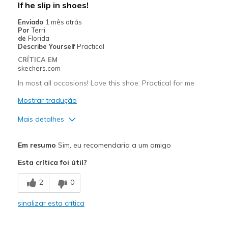
If he slip in shoes!
Going Out
Enviado
1 mês atrás
Por
Terri
Travel
de
Florida
Describe Yourself
Practical
Width
Feels true to width
CRÍTICA EM
skechers.com
Sizing
Feels half size too big
View On Shoes
Shoes are for Wearing
In most all occasions! Love this shoe. Practical for me
Mostrar tradução
Mais detalhes
Prós
Em resumo
Sim, eu recomendaria a um amigo
Attractive Design
Esta crítica foi útil?
Breathe Well
2
0
Comfortable
sinalizar esta crítica
Durable