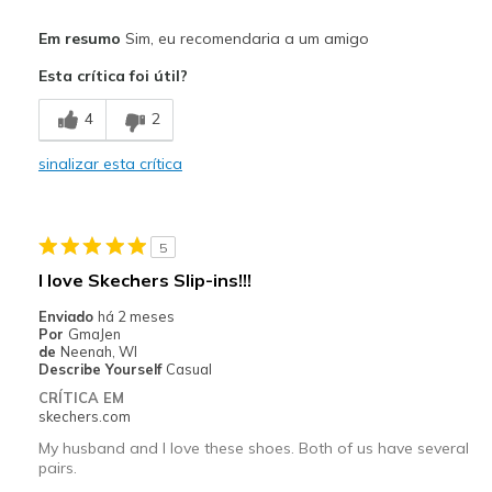
Prós
Em resumo
Sim, eu recomendaria a um amigo
Attractive Design
Esta crítica foi útil?
Comfortable
4
2
Durable
sinalizar esta crítica
Stylish
Melhores utilizações
5
Casual Wear
I love Skechers Slip-ins!!!
Walking
Enviado
há 2 meses
Por
GmaJen
Width
Feels true to width
de
Neenah, WI
Describe Yourself
Casual
Sizing
Feels true to size
CRÍTICA EM
View On Shoes
I'm Really Into Shoes
skechers.com
My husband and I love these shoes. Both of us have several
pairs.