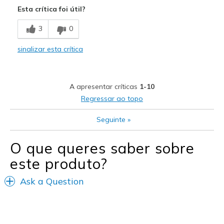
Esta crítica foi útil?
Breathe Well
3
0
Comfortable
sinalizar esta crítica
Durable
Stylin
A apresentar críticas
1-10
Stylish
Regressar ao topo
Melhores utilizações
Seguinte
»
Casual Wear
O que queres saber sobre
Going Out
este produto?
Travel
Ask a Question
Width
Feels true to width
Sizing
Feels true to size
View On Shoes
I'm Really Into Shoes