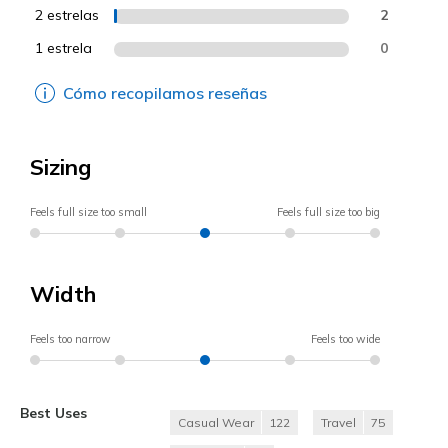
2 estrelas
2
1 estrela
0
Cómo recopilamos reseñas
Sizing
Feels full size too small
Feels full size too big
Width
Feels too narrow
Feels too wide
Best Uses
Casual Wear
122
Travel
75