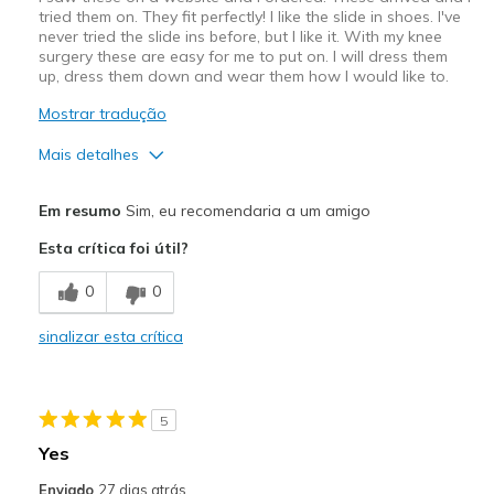
tried them on. They fit perfectly! I like the slide in shoes. I've
never tried the slide ins before, but I like it. With my knee
surgery these are easy for me to put on. I will dress them
up, dress them down and wear them how I would like to.
Mostrar tradução
Mais detalhes
Prós
Em resumo
Sim, eu recomendaria a um amigo
Attractive Design
Esta crítica foi útil?
Comfortable
0
0
Stylish
sinalizar esta crítica
Melhores utilizações
Casual Wear
5
Going Out
Yes
Special Occasions
Enviado
27 dias atrás