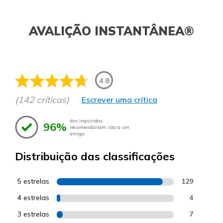
AVALIÇÃO INSTANTÂNEA®
4.8
(142 críticas)
Escrever uma crítica
dos inquiridos
96%
recomendariam isto a um
amigo.
Distribuição das classificações
5 estrelas
129
4 estrelas
4
3 estrelas
7