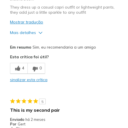
Travel
They dress up a casual capri outfit or lightweight pants,
they add just a little sparkle to any outfit
Width
Feels true to width
Sizing
Feels half size too big
Mostrar tradução
View On Shoes
I'm Into Shoes
Mais detalhes
Prós
Em resumo
Sim, eu recomendaria a um amigo
Attractive Design
Esta crítica foi útil?
Melhores utilizações
4
0
Casual Wear
sinalizar esta crítica
Going Out
Width
Feels true to width
5
Sizing
Feels true to size
This is my second pair
Enviado
há 2 meses
Por
Gert