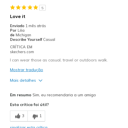
Stylish
5
Contras
Love it
Need Break In
Enviado
1 mês atrás
Por
Lilia
Melhores utilizações
de
Michigan
Describe Yourself
Casual
Casual Wear
CRÍTICA EM
skechers.com
Going Out
I can wear those as casual, travel or outdoors walk.
Special Occasions
Mostrar tradução
Travel
Mais detalhes
Width
Feels too narrow
Prós
Em resumo
Sim, eu recomendaria a um amigo
Sizing
Feels true to size
Comfortable
View On Shoes
Shoes are for Wearing
Esta crítica foi útil?
Melhores utilizações
3
1
Casual Wear
sinalizar esta crítica