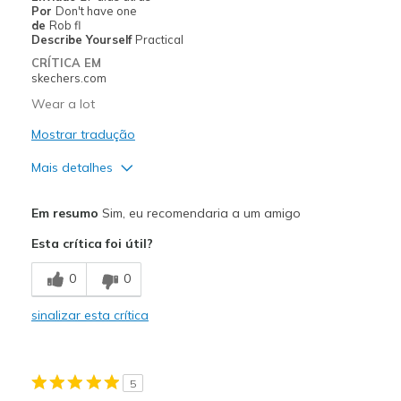
Por
Don't have one
Travel
de
Rob fl
Describe Yourself
Practical
Width
Feels true to width
CRÍTICA EM
skechers.com
Sizing
Feels true to size
View On Shoes
I'm Into Shoes
Wear a lot
Mostrar tradução
Mais detalhes
Prós
Em resumo
Sim, eu recomendaria a um amigo
Attractive Design
Esta crítica foi útil?
Comfortable
0
0
Durable
sinalizar esta crítica
Stylish
Melhores utilizações
5
Casual Wear