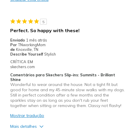
Width
Feels true to width
Sizing
Feels true to size
View On Shoes
Shoes are for Wearing
5
Perfect. So happy with these!
Enviado
1 mês atrás
Por
TNworkingMom
de
Knoxville, TN
Describe Yourself
Stylish
CRÍTICA EM
skechers.com
Comentários para Skechers Slip-ins: Summits - Brilliant
Shine
Wonderful to wear around the house. Not a tight fit but
good for home and my 45-minute slow walks with my dogs.
Still in perfect condition after a few months and the
sparkles stay on as long as you don't rub your feet
together when sitting or removing them. Classy not flashy!
Mostrar tradução
Mais detalhes