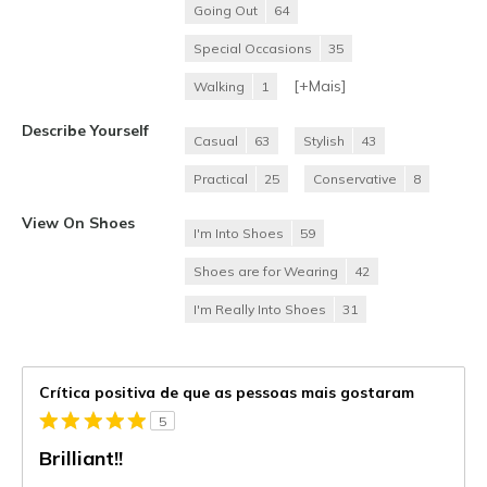
Going Out
64
Special Occasions
35
[+
Mais
]
Walking
1
Describe Yourself
Casual
63
Stylish
43
Practical
25
Conservative
8
View On Shoes
I'm Into Shoes
59
Shoes are for Wearing
42
I'm Really Into Shoes
31
Crítica positiva de que as pessoas mais gostaram
5
Brilliant!!