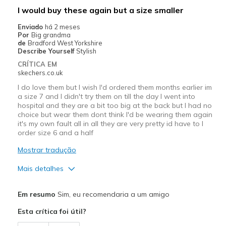
Melhores utilizações
I would buy these again but a size smaller
Casual Wear
Enviado
há 2 meses
Por
Big grandma
Going Out
de
Bradford West Yorkshire
Describe Yourself
Stylish
Travel
CRÍTICA EM
skechers.co.uk
Width
Feels true to width
I do love them but I wish I'd ordered them months earlier im
Sizing
Feels true to size
a size 7 and I didn't try them on till the day I went into
hospital and they are a bit too big at the back but I had no
View On Shoes
Shoes are for Wearing
choice but wear them dont think I'd be wearing them again
it's my own fault all in all they are very pretty id have to I
order size 6 and a half
Mostrar tradução
Mais detalhes
Prós
Em resumo
Sim, eu recomendaria a um amigo
Attractive Design
Esta crítica foi útil?
Breathe Well