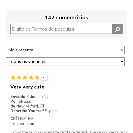
142 comentários
5
Very very cute
Enviado
8 dias atrás
Por
Strazzi
de
New Milford, CT
Describe Yourself
Stylish
CRÍTICA EM
skechers.com
I saw these on a website and I ordered. These arrived and I