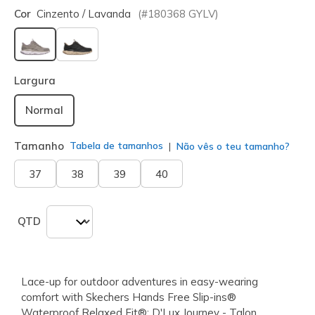
Cor
Cinzento / Lavanda
(#
180368
GYLV
)
selecionado
Largura
Normal
Tamanho
Tabela de tamanhos
Não vês o teu tamanho?
37
38
39
40
QTD
Lace-up for outdoor adventures in easy-wearing
comfort with Skechers Hands Free Slip-ins®
Waterproof Relaxed Fit®: D'Lux Journey - Talon