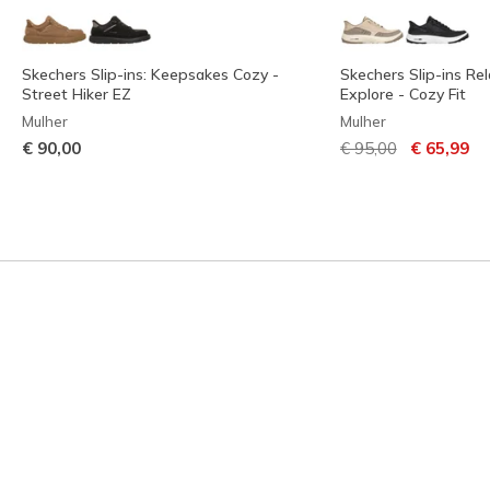
Skechers Slip-ins: Keepsakes Cozy -
Skechers Slip-ins Rel
Street Hiker EZ
Explore - Cozy Fit
Mulher
Mulher
Preço com descont
para
€ 90,00
€ 95,00
€ 65,99