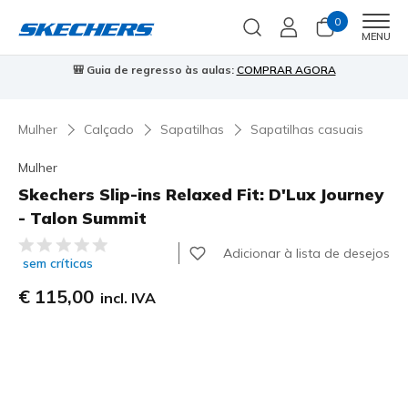
0
Men
MENU
🎒 Guia de regresso às aulas:
COMPRAR AGORA
⭐
Mulher
Calçado
Sapatilhas
Sapatilhas casuais
Mulher
Skechers Slip-ins Relaxed Fit: D'Lux Journey
- Talon Summit
5 de 5 – Classificação do cliente
Adicionar à lista de desejos
sem críticas
€ 115,00
incl. IVA