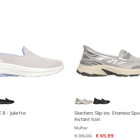
 - Julietta
Skechers Slip-ins: Stamina Spo
Instant Icon
Mulher
Preço com desconto de
€ 95,00
para
€ 65,99