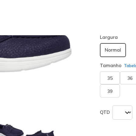
Cor
Navy
(#
138
seleciona
Largura
Normal
Tamanho
Tabel
35
36
39
QTD