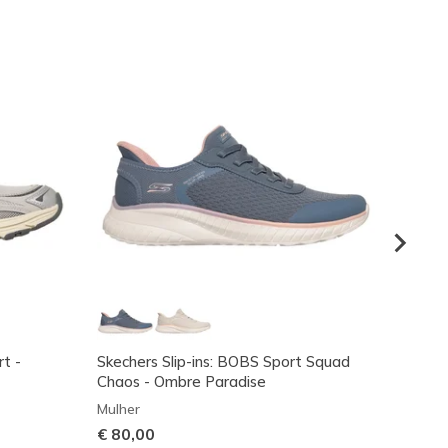
rt -
Skechers Slip-ins: BOBS Sport Squad
Skeche
Chaos - Ombre Paradise
Radian
Mulher
Mulher
€ 80,00
€ 80,