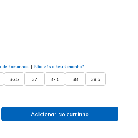
377
NVY
)
do
a de tamanhos
Não vês o teu tamanho?
36.5
37
37.5
38
38.5
Adicionar ao carrinho