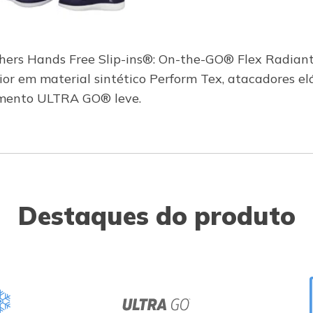
chers Hands Free Slip-ins®: On-the-GO® Flex Radian
or em material sintético Perform Tex, atacadores elá
imento ULTRA GO® leve.
Destaques do produto