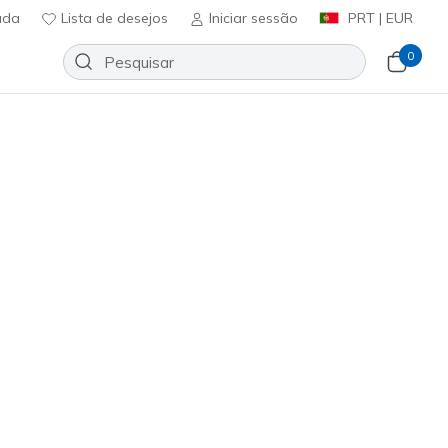
uda
Lista de desejos
Iniciar sessão
PRT | EUR
0
Slip-ins: On-The-GO Flex Radiant
n
Adicionar à lista de desejos
9 críticas)
icação do cliente
ncl. IVA