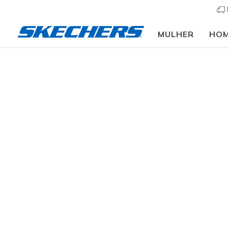
MULHER
HO
Mulher
Calçado
Sapatilhas
Sapatilhas casu