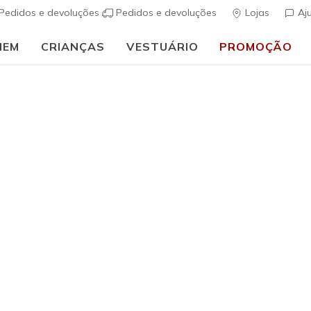
Pedidos e devoluções
Pedidos e devoluções
Lojas
Aj
MEM
CRIANÇAS
VESTUÁRIO
PROMOÇÃO
🎒 Guia de regresso às aulas:
COMPRAR AGORA
ais
Mulher
Skechers 
- Brookly
(
5 de 5 – Classif
€ 85,00
i