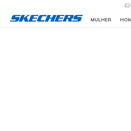
MULHER
HO
Mulher
Calçado
Sapatilhas
Sapatilhas casu