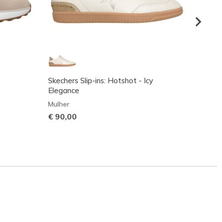
Skechers Slip-ins: Hotshot - Icy
Skeche
Elegance
Catch
Mulher
Mulher
€ 90,00
€ 90,