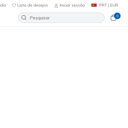
uda
Lista de desejos
Iniciar sessão
PRT | EUR
0
Slip-ins: Jade - Studded Glow
Adicionar à lista de desejos
em críticas
ificação do cliente
ncl. IVA
5367
TPE
)