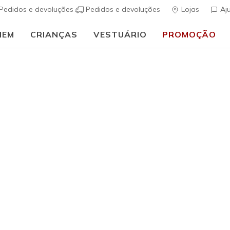
Pedidos e devoluções
Pedidos e devoluções
Lojas
Aj
MEM
CRIANÇAS
VESTUÁRIO
PROMOÇÃO
⭐
Skechers VIP:
45 dias de devolução para membros
Inscreve-te
⭐
ais
Mulher
Skechers 
s
3$9 de 5 – Class
€ 75,00
i
Cor
Taupe
(#
18