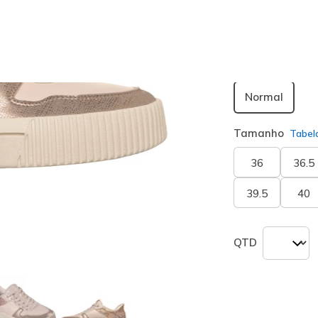
seleciona
Largura
Normal
Tamanho
Tabel
36
36.5
39.5
40
QTD