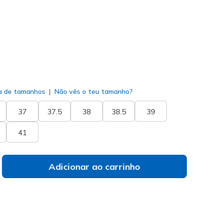
do
a de tamanhos
Não vês o teu tamanho?
37
37.5
38
38.5
39
41
Adicionar ao carrinho