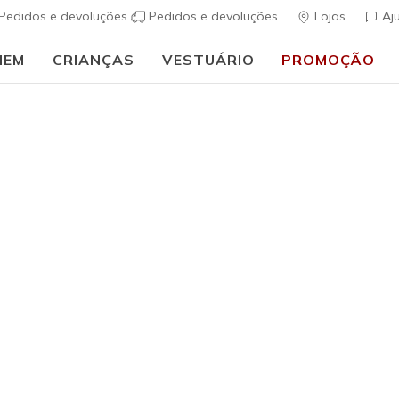
Pedidos e devoluções
Pedidos e devoluções
Lojas
Aj
MEM
CRIANÇAS
VESTUÁRIO
PROMOÇÃO
⭐
Skechers VIP:
45 dias de devolução para membros
Inscreve-te
⭐
ais
Mulher
Especial Online
Skechers 
(
4$5 de 5 – Class
€ 90,00
i
Cor
Natural
(#
1