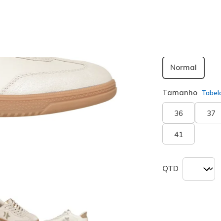
seleciona
Largura
Normal
Tamanho
Tabel
36
37
41
QTD