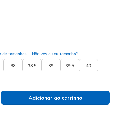
do
a de tamanhos
Não vês o teu tamanho?
38
38.5
39
39.5
40
Adicionar ao carrinho