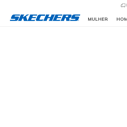
MULHER
HO
Mulher
Calçado
Sapatilhas
Sapatilhas casu