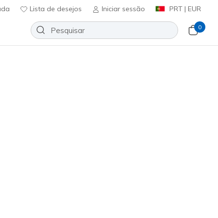
uda
Lista de desejos
Iniciar sessão
PRT | EUR
0
Slip-ins: Hotshot - Icy Elegance
Adicionar à lista de desejos
3 críticas)
ificação do cliente
ncl. IVA
85370
NAT
)