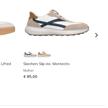
 Lifted
Skechers Slip-ins: Montecito
Hotsho
Mulher
Mulher
€ 85,00
€ 49,