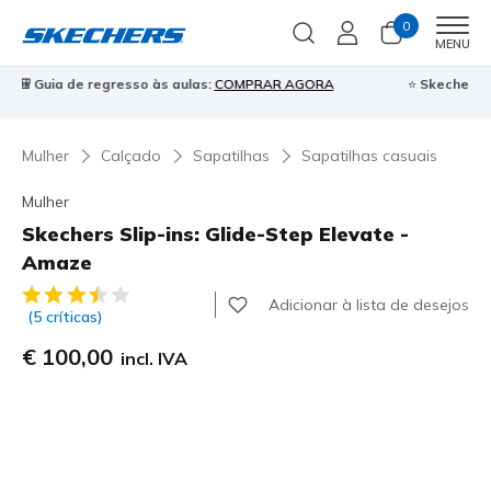
0
Men
MENU
⭐
Skechers VIP:
45 dias de devolução para membros
Inscreve-te
⭐

Mulher
Calçado
Sapatilhas
Sapatilhas casuais
Mulher
Skechers Slip-ins: Glide-Step Elevate -
Amaze
3$9 de 5 – Classificação do cliente
Adicionar à lista de desejos
(5 críticas)
€ 100,00
incl. IVA