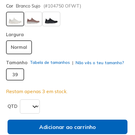
Cor
Branco Sujo
(#
104750
OFWT
)
selecionado
Largura
Normal
Tamanho
Tabela de tamanhos
Não vês o teu tamanho?
39
Restam apenas 3 em stock.
QTD
Adicionar ao carrinho