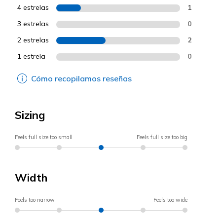
4 estrelas
1
3 estrelas
0
2 estrelas
2
1 estrela
0
Cómo recopilamos reseñas
Sizing
Feels full size too small
Feels full size too big
Width
Feels too narrow
Feels too wide