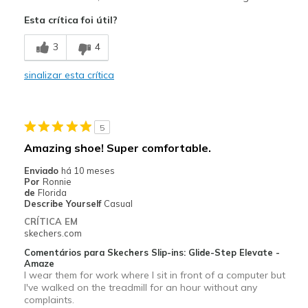
Poor Cushioning
Esta crítica foi útil?
Width
Feels true to width
3
4
Sizing
Feels true to size
View On Shoes
I'm Really Into Shoes
sinalizar esta crítica
5
Amazing shoe! Super comfortable.
Enviado
há 10 meses
Por
Ronnie
de
Florida
Describe Yourself
Casual
CRÍTICA EM
skechers.com
Comentários para Skechers Slip-ins: Glide-Step Elevate -
Amaze
I wear them for work where I sit in front of a computer but
I've walked on the treadmill for an hour without any
complaints.