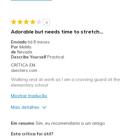
Stylish
Melhores utilizações
4
Casual Wear
Adorable but needs time to stretch...
Width
Feels true to width
Enviado
há 8 meses
Por
MeMa
Sizing
Feels true to size
de
Nevada
View On Shoes
Shoes are for Wearing
Describe Yourself
Practical
CRÍTICA EM
skechers.com
Walking and at work as I am a crossing guard at the
elementary school
Mostrar tradução
Mais detalhes
Prós
Em resumo
Sim, eu recomendaria a um amigo
Attractive Design
Esta crítica foi útil?
Durable