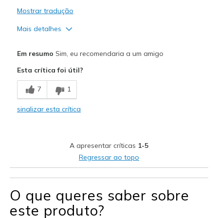
Mostrar tradução
Mais detalhes
Prós
Em resumo
Sim, eu recomendaria a um amigo
Comfortable
Esta crítica foi útil?
Durable
7
1
Stylish
sinalizar esta crítica
Melhores utilizações
Casual Wear
A apresentar críticas
1-5
Travel
Regressar ao topo
Width
Feels true to width
Sizing
Feels true to size
O que queres saber sobre
View On Shoes
Shoes are for Wearing
este produto?