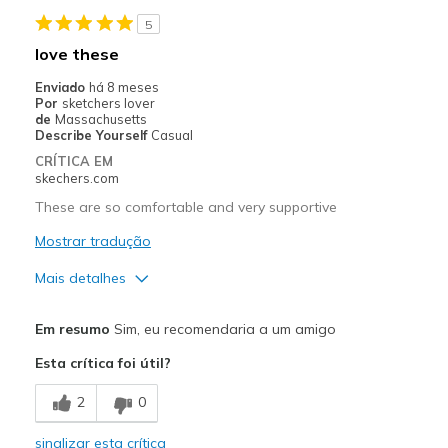
5
love these
Enviado
há 8 meses
Por
sketchers lover
de
Massachusetts
Describe Yourself
Casual
CRÍTICA EM
skechers.com
These are so comfortable and very supportive
Mostrar tradução
Mais detalhes
Prós
Em resumo
Sim, eu recomendaria a um amigo
Attractive Design
Esta crítica foi útil?
Breathe Well
2
0
Comfortable
sinalizar esta crítica