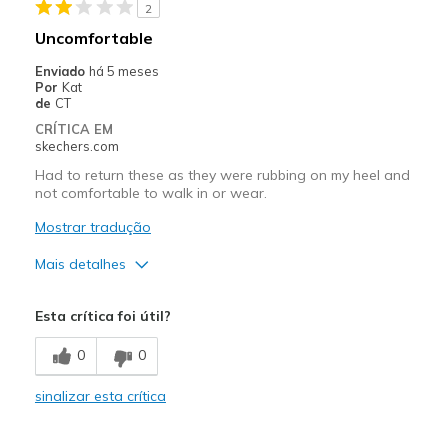
2
Uncomfortable
Enviado
há 5 meses
Por
Kat
de
CT
CRÍTICA EM
skechers.com
Had to return these as they were rubbing on my heel and
not comfortable to walk in or wear.
Mostrar tradução
Mais detalhes
Contras
Esta crítica foi útil?
Poor Cushioning
0
0
Width
Feels too narrow
sinalizar esta crítica
Sizing
Feels half size too small