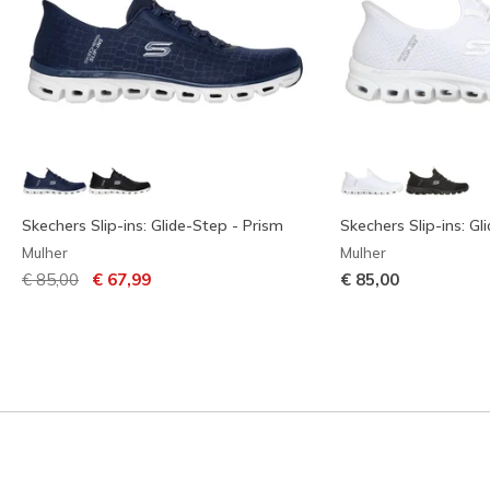
Skechers Slip-ins: Glide-Step - Prism
Skechers Slip-ins: Gl
Mulher
Mulher
Preço com desconto de
para
€ 85,00
€ 67,99
€ 85,00