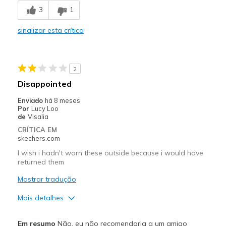
3
1
Stylish
sinalizar esta crítica
Contras
Need Break In
2
Melhores utilizações
Disappointed
Casual Wear
Enviado
há 8 meses
Por
Lucy Loo
Travel
de
Visalia
CRÍTICA EM
Width
Feels true to width
skechers.com
Sizing
Feels true to size
I wish i hadn't worn these outside because i would have
View On Shoes
Shoes are for Wearing
returned them
Mostrar tradução
Mais detalhes
Contras
Em resumo
Não, eu não recomendaria a um amigo