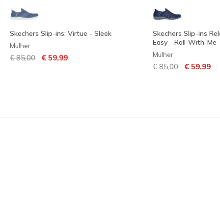
Skechers Slip-ins: Virtue - Sleek
Skechers Slip-ins Rel
Easy - Roll-With-Me
Mulher
Mulher
Preço com desconto de
para
€ 85,00
€ 59,99
Preço com descont
para
€ 85,00
€ 59,99