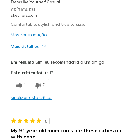
Describe Yourself
Casual
Casual Wear
CRÍTICA EM
skechers.com
Width
Feels true to width
Comfortable, stylish and true to size.
Sizing
Feels true to size
View On Shoes
Mostrar tradução
Shoes are for Wearing
Mais detalhes
Prós
Em resumo
Sim, eu recomendaria a um amigo
Attractive Design
Esta crítica foi útil?
Comfortable
1
0
Stylish
sinalizar esta crítica
Melhores utilizações
Casual Wear
5
Width
Feels true to width
My 91 year old mom can slide these cuties on
Sizing
Feels true to size
with ease