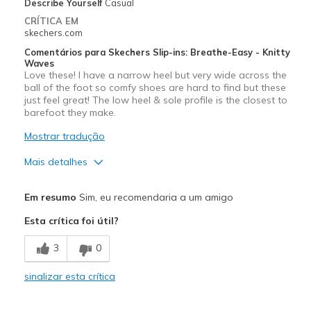
Describe Yourself
Casual
Width
Feels true to width
CRÍTICA EM
skechers.com
Sizing
Feels true to size
View On Shoes
Shoes are for Wearing
Comentários para Skechers Slip-ins: Breathe-Easy - Knitty
Waves
Love these! I have a narrow heel but very wide across the
ball of the foot so comfy shoes are hard to find but these
just feel great! The low heel & sole profile is the closest to
barefoot they make.
Mostrar tradução
Mais detalhes
Prós
Em resumo
Sim, eu recomendaria a um amigo
Attractive Design
Esta crítica foi útil?
Breathe Well
3
0
Comfortable
sinalizar esta crítica
Stylish