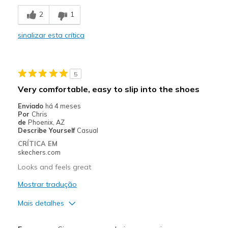
Contras
2
1
No arch
sinalizar esta crítica
Poor Cushioning
Melhores utilizações
5
Casual Wear
Very comfortable, easy to slip into the shoes
Width
Feels true to width
Enviado
há 4 meses
Sizing
Feels true to size
Por
Chris
de
Phoenix, AZ
Describe Yourself
Casual
CRÍTICA EM
skechers.com
Looks and feels great
Mostrar tradução
Mais detalhes
Prós