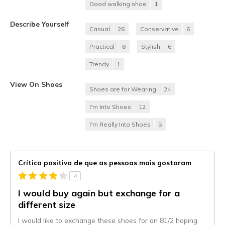
Good walking shoe
1
Describe Yourself
Casual
26
Conservative
6
Practical
6
Stylish
6
Trendy
1
View On Shoes
Shoes are for Wearing
24
I'm Into Shoes
12
I'm Really Into Shoes
5
Crítica positiva de que as pessoas mais gostaram
4
I would buy again but exchange for a
different size
I would like to exchange these shoes for an 81/2 hoping