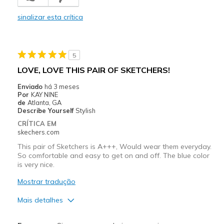
Melhores utilizações
sinalizar esta crítica
Casual Wear
Travel
5
Width
Feels true to width
LOVE, LOVE THIS PAIR OF SKETCHERS!
Sizing
Feels true to size
Enviado
há 3 meses
View On Shoes
Shoes are for Wearing
Por
KAY NINE
de
Atlanta, GA
Describe Yourself
Stylish
CRÍTICA EM
skechers.com
This pair of Sketchers is A+++, Would wear them everyday.
So comfortable and easy to get on and off. The blue color
is very nice.
Mostrar tradução
Mais detalhes
Prós