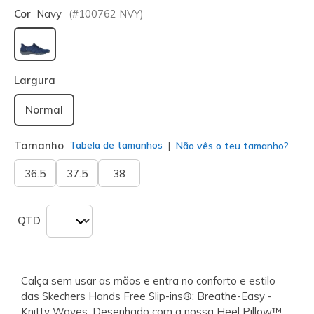
Cor
Navy
(#
100762
NVY
)
selecionado
Largura
Normal
Tamanho
Tabela de tamanhos
Não vês o teu tamanho?
36.5
37.5
38
QTD
Calça sem usar as mãos e entra no conforto e estilo
das Skechers Hands Free Slip-ins®: Breathe-Easy -
Knitty Waves. Desenhado com a nossa Heel Pillow™,