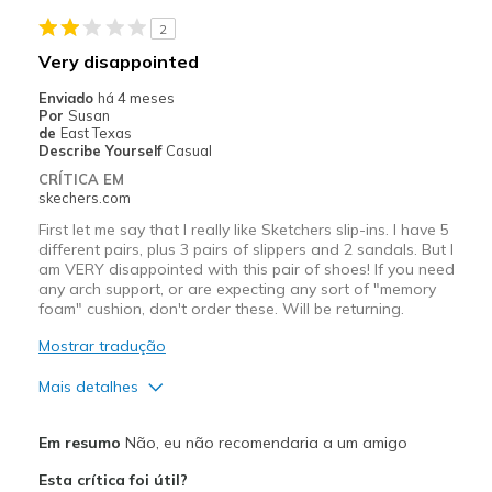
Width
Feels true to width
2
Sizing
Feels true to size
Very disappointed
Enviado
há 4 meses
Por
Susan
de
East Texas
Describe Yourself
Casual
CRÍTICA EM
skechers.com
First let me say that I really like Sketchers slip-ins. I have 5
different pairs, plus 3 pairs of slippers and 2 sandals. But I
am VERY disappointed with this pair of shoes! If you need
any arch support, or are expecting any sort of "memory
foam" cushion, don't order these. Will be returning.
Mostrar tradução
Mais detalhes
Prós
Em resumo
Não, eu não recomendaria a um amigo
Attractive Design
Esta crítica foi útil?