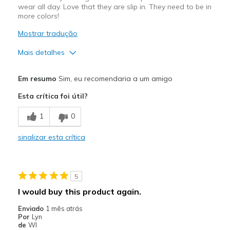
wear all day. Love that they are slip in. They need to be in
more colors!
Mostrar tradução
Mais detalhes
Prós
Em resumo
Sim, eu recomendaria a um amigo
Attractive Design
Esta crítica foi útil?
Breathe Well
1
0
Comfortable
sinalizar esta crítica
Durable
Stylish
5
Contras
I would buy this product again.
Wish they came in more colors!
Enviado
1 mês atrás
Por
Lyn
Melhores utilizações
de
WI