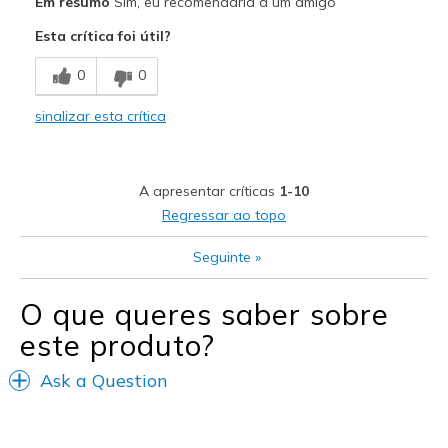
Em resumo
Sim, eu recomendaria a um amigo
Attractive Design
Esta crítica foi útil?
Breathe Well
0
0
Comfortable
sinalizar esta crítica
Durable
Stylish
A apresentar críticas
1-10
Melhores utilizações
Regressar ao topo
Casual Wear
Seguinte
»
Travel
O que queres saber sobre
Width
Feels true to width
este produto?
Sizing
Feels true to size
View On Shoes
Shoes are for Wearing
Ask a Question