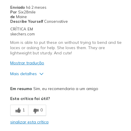
View On Shoes
I'm Into Shoes
Enviado
há 2 meses
Por
Six28mile
de
Maine
Describe Yourself
Conservative
CRÍTICA EM
skechers.com
Mom is able to put these on without trying to bend and tie
laces or asking for help. She loves them. They are
lightweight but sturdy. And cute!
Mostrar tradução
Mais detalhes
Prós
Em resumo
Sim, eu recomendaria a um amigo
Attractive Design
Esta crítica foi útil?
Breathe Well
1
0
Comfortable
sinalizar esta crítica
Durable