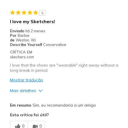
Functional
5
Stylish
I love my Sketchers!
Melhores utilizações
Enviado
há 2 meses
Por
Barbie
Casual Wear
de
Weston, Wi
Describe Yourself
Conservative
Going Out
CRÍTICA EM
skechers.com
Special Occasions
I love that the shoes are "wearable" right away without a
long break in period.
Travel
Mostrar tradução
Width
Feels true to width
Sizing
Feels true to size
Mais detalhes
View On Shoes
I'm Into Shoes
Prós
Em resumo
Sim, eu recomendaria a um amigo
Attractive Design
Esta crítica foi útil?
Comfortable
0
0