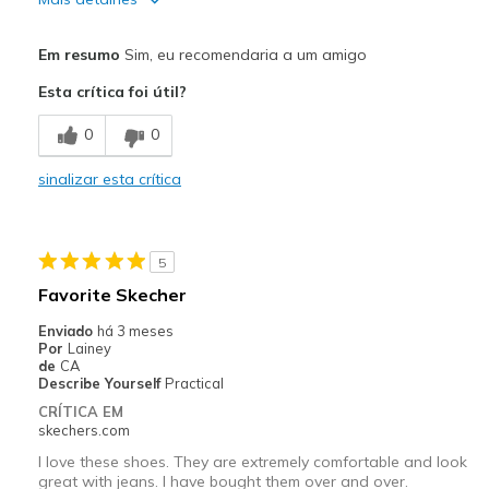
Sizing
Feels true to size
Prós
View On Shoes
I'm Into Shoes
Em resumo
Sim, eu recomendaria a um amigo
Breathe Well
Esta crítica foi útil?
Comfortable
0
0
Durable
sinalizar esta crítica
Stylish
Width
Feels true to width
5
Sizing
Feels true to size
Favorite Skecher
View On Shoes
Shoes are for Wearing
Enviado
há 3 meses
Por
Lainey
de
CA
Describe Yourself
Practical
CRÍTICA EM
skechers.com
I love these shoes. They are extremely comfortable and look
great with jeans. I have bought them over and over.