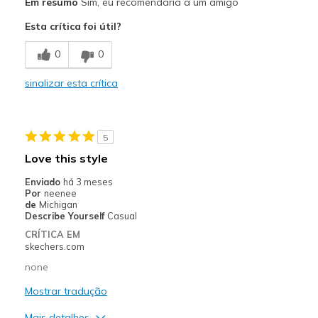
Em resumo
Sim, eu recomendaria a um amigo
Attractive Design
Esta crítica foi útil?
Breathe Well
0
0
Comfortable
sinalizar esta crítica
Durable
Easy on & off
5
Stylish
Love this style
Melhores utilizações
Enviado
há 3 meses
Por
neenee
Casual Wear
de
Michigan
Describe Yourself
Casual
Going Out
CRÍTICA EM
skechers.com
Special Occasions
none
Travel
Mostrar tradução
Width
Feels true to width
Mais detalhes