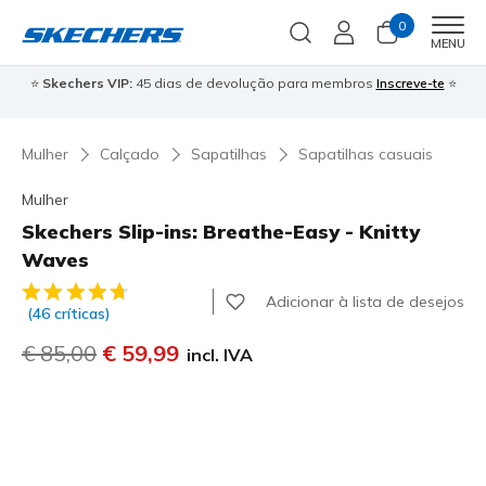
0
Men
MENU
⭐
Skechers VIP:
45 dias de devolução para membros
Inscreve-te
⭐

Mulher
Calçado
Sapatilhas
Sapatilhas casuais
Mulher
Skechers Slip-ins: Breathe-Easy - Knitty
Waves
4$3 de 5 – Classificação do cliente
Adicionar à lista de desejos
(46 críticas)
Preço com desconto de
€ 85,00
para
€ 59,99
incl. IVA