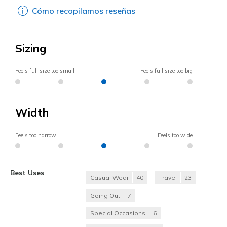
Cómo recopilamos reseñas
Sizing
Feels full size too small
Feels full size too big
Width
Feels too narrow
Feels too wide
Best Uses
Casual Wear
40
Travel
23
Going Out
7
Special Occasions
6