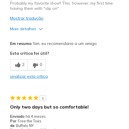
Probably my favorite shoe!! This, however, my first time
having them with "slip on".
Mostrar tradução
Mais detalhes
Prós
Em resumo
Sim, eu recomendaria a um amigo
Attractive Design
Esta crítica foi útil?
Breathe Well
2
0
Comfortable
sinalizar esta crítica
Durable
Melhores utilizações
5
Casual Wear
Only two days but so comfortable!
Going Out
Enviado
há 4 meses
Por
Free the Toes
Travel
de
Buffalo NY