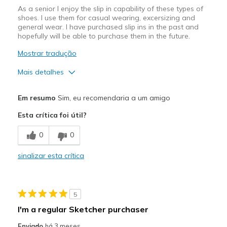
As a senior I enjoy the slip in capability of these types of
shoes. I use them for casual wearing, excersizing and
Width
Feels true to width
general wear. I have purchased slip ins in the past and
Sizing
Feels true to size
hopefully will be able to purchase them in the future.
View On Shoes
I'm Really Into Shoes
Mostrar tradução
Mais detalhes
Prós
Em resumo
Sim, eu recomendaria a um amigo
Attractive Design
Esta crítica foi útil?
Breathe Well
0
0
Comfortable
sinalizar esta crítica
Durable
Stylish
5
Contras
I'm a regular Sketcher purchaser
Need Break In
Enviado
há 3 meses