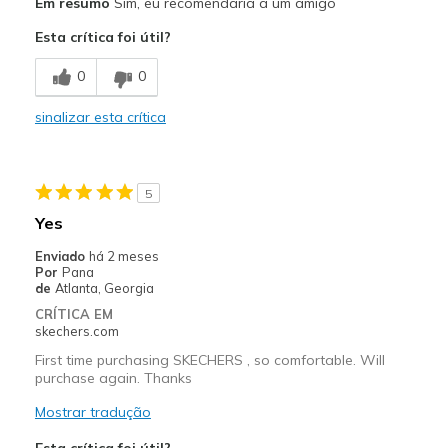
Em resumo
Sim, eu recomendaria a um amigo
Attractive Design
Esta crítica foi útil?
Breathe Well
0
0
Comfortable
sinalizar esta crítica
Melhores utilizações
Casual Wear
5
Width
Feels true to width
Yes
Sizing
Feels true to size
Enviado
há 2 meses
View On Shoes
Shoes are for Wearing
Por
Pana
de
Atlanta, Georgia
CRÍTICA EM
skechers.com
First time purchasing SKECHERS , so comfortable. Will
purchase again. Thanks
Mostrar tradução
Esta crítica foi útil?