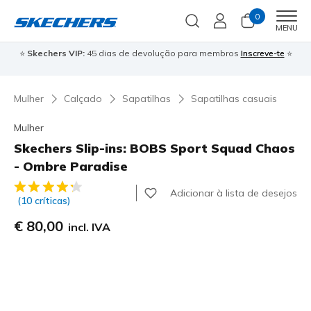
0
Men
MENU
⭐
Skechers VIP:
45 dias de devolução para membros
Inscreve-te
⭐

Mulher
Calçado
Sapatilhas
Sapatilhas casuais
Mulher
Skechers Slip-ins: BOBS Sport Squad Chaos
- Ombre Paradise
5 de 5 – Classificação do cliente
Adicionar à lista de desejos
(10 críticas)
€ 80,00
incl. IVA