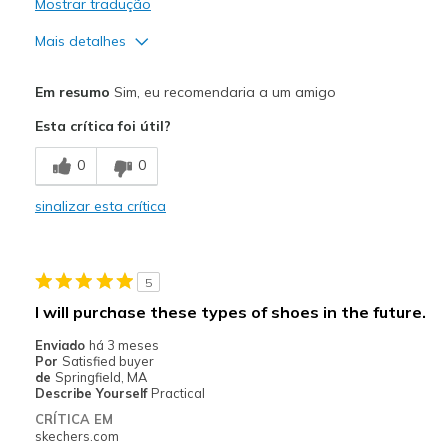
Mostrar tradução
Mais detalhes
Prós
Em resumo
Sim, eu recomendaria a um amigo
Breathe Well
Esta crítica foi útil?
Comfortable
0
0
Stylish
sinalizar esta crítica
Contras
I hurt on top part of the left shoe
5
Poor Cushioning
I will purchase these types of shoes in the future.
Melhores utilizações
Enviado
há 3 meses
Por
Satisfied buyer
Casual Wear
de
Springfield, MA
Describe Yourself
Practical
Going Out
CRÍTICA EM
skechers.com
Travel