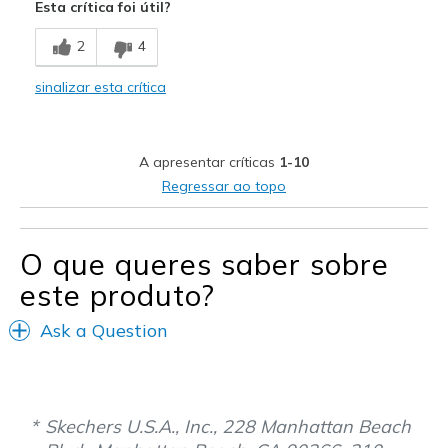
Esta crítica foi útil?
Melhores utilizações
2
4
Casual Wear
sinalizar esta crítica
Width
Feels true to width
Sizing
Feels true to size
View On Shoes
Shoes are for Wearing
A apresentar críticas
1-10
Regressar ao topo
O que queres saber sobre
este produto?
Ask a Question
Skechers U.S.A., Inc., 228 Manhattan Beach