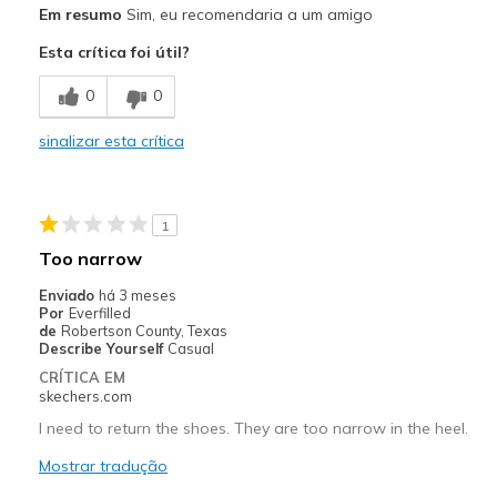
Em resumo
Sim, eu recomendaria a um amigo
Comfortable
Esta crítica foi útil?
Stylish
0
0
Melhores utilizações
sinalizar esta crítica
Casual Wear
Width
Feels true to width
1
Sizing
Feels true to size
Too narrow
View On Shoes
Shoes are for Wearing
Enviado
há 3 meses
Por
Everfilled
de
Robertson County, Texas
Describe Yourself
Casual
CRÍTICA EM
skechers.com
I need to return the shoes. They are too narrow in the heel.
Mostrar tradução