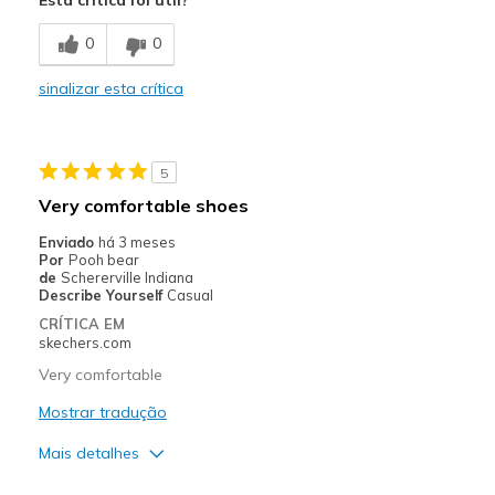
0
0
sinalizar esta crítica
5
Very comfortable shoes
Enviado
há 3 meses
Por
Pooh bear
de
Schererville Indiana
Describe Yourself
Casual
CRÍTICA EM
skechers.com
Very comfortable
Mostrar tradução
Mais detalhes
Prós