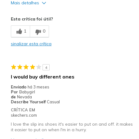
Mais detalhes
Prós
Esta crítica foi útil?
Attractive Design
1
0
Width
Feels too narrow
sinalizar esta crítica
Sizing
Feels true to size
View On Shoes
Shoes are for Wearing
4
I would buy different ones
Enviado
há 3 meses
Por
Babygirl
de
Nevada
Describe Yourself
Casual
CRÍTICA EM
skechers.com
I love the slip ins shoes it's easier to put on and off. it makes
it easier to put on when I'm in a hurry.