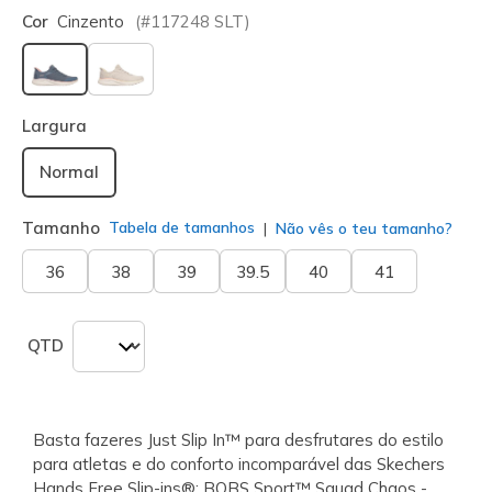
Cor
Cinzento
(#
117248
SLT
)
selecionado
Largura
Normal
Tamanho
Tabela de tamanhos
Não vês o teu tamanho?
36
38
39
39.5
40
41
QTD
Basta fazeres Just Slip In™ para desfrutares do estilo
para atletas e do conforto incomparável das Skechers
Hands Free Slip-ins®: BOBS Sport™ Squad Chaos -