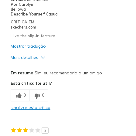
Por
Carolyn
Melhores utilizações
de
Iowa
Describe Yourself
Casual
Anytime
CRÍTICA EM
skechers.com
Width
Feels too narrow
I like the slip-in feature.
Sizing
Feels true to size
View On Shoes
Mostrar tradução
Shoes are for Wearing
Mais detalhes
Prós
Em resumo
Sim, eu recomendaria a um amigo
Comfortable
Esta crítica foi útil?
Melhores utilizações
0
0
Casual Wear
sinalizar esta crítica
Width
Feels true to width
Sizing
Feels true to size
View On Shoes
Shoes are for Wearing
3