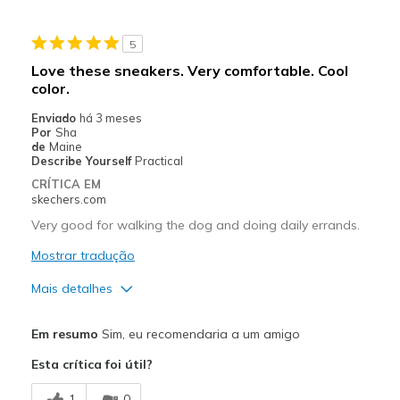
Sizing
Feels half size too small
5
Love these sneakers. Very comfortable. Cool
color.
Enviado
há 3 meses
Por
Sha
de
Maine
Describe Yourself
Practical
CRÍTICA EM
skechers.com
Very good for walking the dog and doing daily errands.
Mostrar tradução
Mais detalhes
Prós
Em resumo
Sim, eu recomendaria a um amigo
Attractive Design
Esta crítica foi útil?
Comfortable
1
0