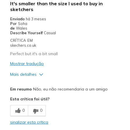
It's smaller than the size I used to buy in
sketchers
Enviado
há 3 meses
Por
Soha
de
Wales
Describe Yourself
Casual
CRÍTICA EM
skechers.co.uk
Perfect but it's a bit small
Mostrar tradução
Mais detalhes
Prós
Em resumo
Não, eu não recomendaria a um amigo
Breathe Well
Esta crítica foi útil?
Melhores utilizações
0
0
Going Out
sinalizar esta crítica
Width
Feels too narrow