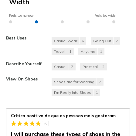
Width
Feels too narrow
Feels too wide
Best Uses
Casual Wear
6
Going Out
2
Travel
1
Anytime
1
Describe Yourself
Casual
7
Practical
2
View On Shoes
Shoes are for Wearing
7
I'm Really Into Shoes
1
Crítica positiva de que as pessoas mais gostaram
5
I will purchase these types of shoes in the