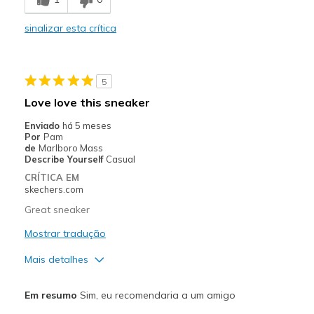
Stylish
sinalizar esta crítica
Contras
Need Break In
5
Melhores utilizações
Love love this sneaker
Casual Wear
Enviado
há 5 meses
Por
Pam
Width
Feels true to width
de
Marlboro Mass
Describe Yourself
Casual
Sizing
Feels true to size
CRÍTICA EM
View On Shoes
Shoes are for Wearing
skechers.com
Great sneaker
Mostrar tradução
Mais detalhes
Prós
Em resumo
Sim, eu recomendaria a um amigo
Comfortable