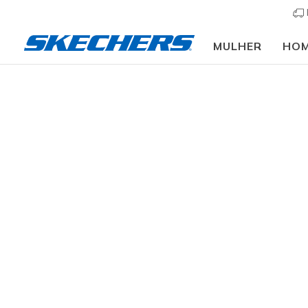
MULHER
HO
Mulher
Calçado
Sapatilhas
Sapatilhas casu