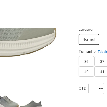
Cor
Azeitona
(#
seleciona
Largura
Normal
Tamanho
Tabel
36
37
40
41
QTD