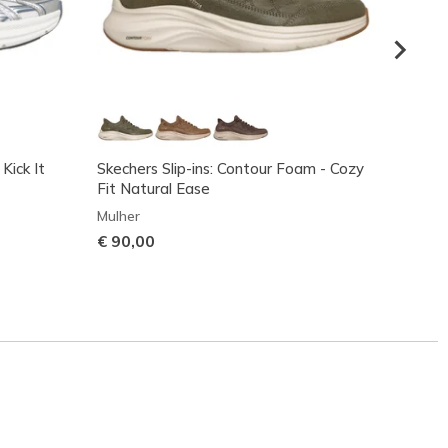
 Kick It
Skechers Slip-ins: Contour Foam - Cozy
Waterp
Fit Natural Ease
Proof
Mulher
Mulher
€ 90,00
Preço
€ 80,