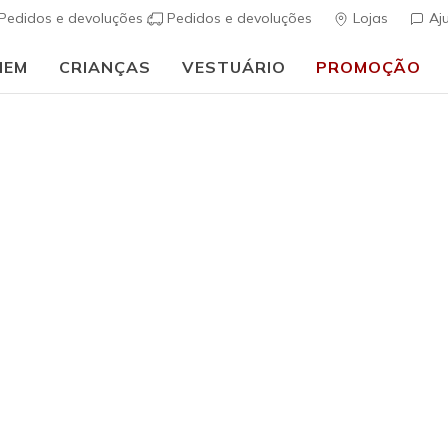
Pedidos e devoluções
Pedidos e devoluções
Lojas
Aj
MEM
CRIANÇAS
VESTUÁRIO
PROMOÇÃO
⭐
Skechers VIP:
45 dias de devolução para membros
Inscreve-te
⭐
ais
Mulher
Skechers S
Stride
(
4$1 de 5 – Class
€ 80,00
i