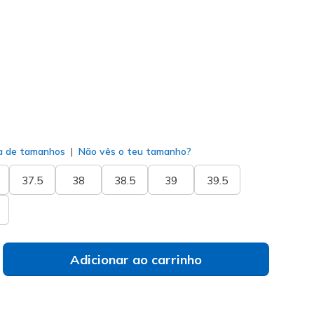
117760
OLV
)
do
a de tamanhos
Não vês o teu tamanho?
37.5
38
38.5
39
39.5
Adicionar ao carrinho