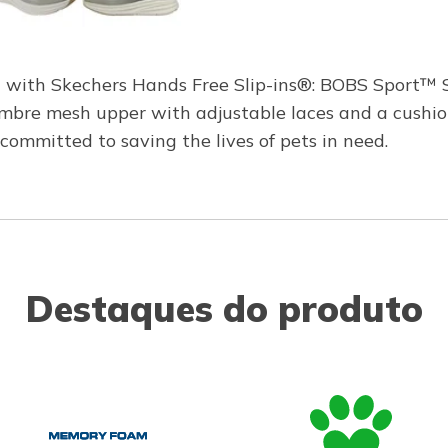
d with Skechers Hands Free Slip-ins®: BOBS Sport™ Sk
n ombre mesh upper with adjustable laces and a cush
ommitted to saving the lives of pets in need.
Destaques do produto