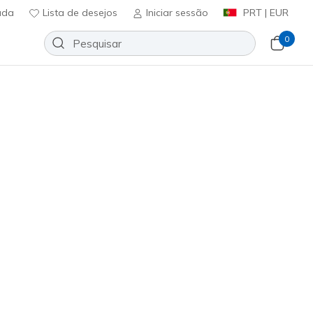
uda
Lista de desejos
Iniciar sessão
PRT | EUR
0
lip-ins: BOBS Sport Skillz - Airy
Adicionar à lista de desejos
12 críticas)
ificação do cliente
ncl. IVA