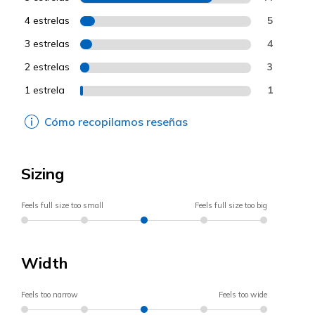
4 estrelas
5
3 estrelas
4
2 estrelas
3
1 estrela
1
Cómo recopilamos reseñas
Sizing
Feels full size too small
Feels full size too big
Width
Feels too narrow
Feels too wide