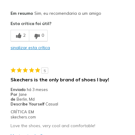
Prós
Em resumo
Sim, eu recomendaria a um amigo
Attractive Design
Esta crítica foi útil?
Comfortable
2
0
Stylish
sinalizar esta crítica
Melhores utilizações
Casual Wear
5
Width
Feels true to width
Skechers is the only brand of shoes I buy!
Sizing
Feels true to size
Enviado
há 3 meses
View On Shoes
Shoes are for Wearing
Por
Jane
de
Berlin, Md
Describe Yourself
Casual
CRÍTICA EM
skechers.com
Love the shoes, very cool and comfortable!