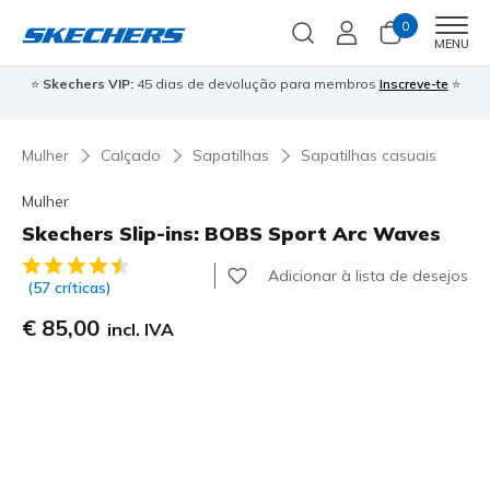
0
Men
MENU
⭐
Skechers VIP:
45 dias de devolução para membros
Inscreve-te
⭐

Mulher
Calçado
Sapatilhas
Sapatilhas casuais
Mulher
Skechers Slip-ins: BOBS Sport Arc Waves
3$9 de 5 – Classificação do cliente
Adicionar à lista de desejos
(57 críticas)
€ 85,00
incl. IVA