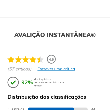
AVALIÇÃO INSTANTÂNEA®
4.5
(57 críticas)
Escrever uma crítica
dos inquiridos
92%
recomendariam isto a um
amigo.
Distribuição das classificações
5 estrelas
44