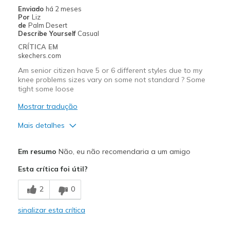
Enviado
há 2 meses
Por
Liz
de
Palm Desert
Describe Yourself
Casual
CRÍTICA EM
skechers.com
Am senior citizen have 5 or 6 different styles due to my
knee problems sizes vary on some not standard ? Some
tight some loose
Mostrar tradução
Mais detalhes
Width
Feels true to width
Em resumo
Não, eu não recomendaria a um amigo
Sizing
Feels full size too big
Esta crítica foi útil?
View On Shoes
Shoes are for Wearing
2
0
sinalizar esta crítica