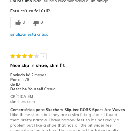
Em resumo
Não, eu não recomendaria a um amigo
Contras
Esta crítica foi útil?
Not very good walking shoes fo long time walks
0
0
Poor Cushioning
sinalizar esta crítica
Melhores utilizações
Casual Wear
Width
Feels true to width
4
Sizing
Feels true to size
Nice slip in shoe, slim fit
View On Shoes
I'm Really Into Shoes
Enviado
há 2 meses
Por
acc78
de
ID
Describe Yourself
Casual
CRÍTICA EM
skechers.com
Comentários para Skechers Slip-ins: BOBS Sport Arc Waves
I like these shoes but they are a slim fitting shoe. I found
them pretty narrow. I have narrow feet so it's not really a
problem but I like a shoe that has a little bit wider feel
especially in the toe box. They are good for taking walks