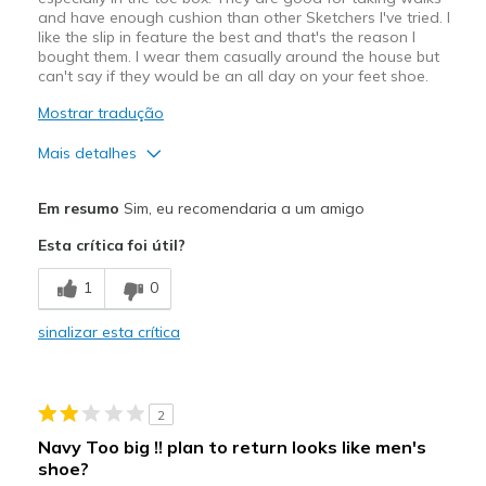
and have enough cushion than other Sketchers I've tried. I
like the slip in feature the best and that's the reason I
bought them. I wear them casually around the house but
can't say if they would be an all day on your feet shoe.
Mostrar tradução
Mais detalhes
Prós
Em resumo
Sim, eu recomendaria a um amigo
slip in
Esta crítica foi útil?
Melhores utilizações
1
0
Casual Wear
sinalizar esta crítica
Width
Feels too narrow
Sizing
Feels true to size
View On Shoes
I'm Into Shoes
2
Navy Too big !! plan to return looks like men's
shoe?