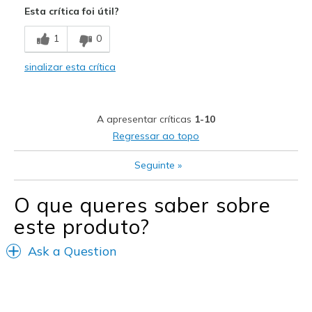
Esta crítica foi útil?
Breathe Well
1
0
Comfortable
sinalizar esta crítica
Durable
Stylish
A apresentar críticas
1-10
Contras
Regressar ao topo
Less forever
Seguinte
»
Melhores utilizações
O que queres saber sobre
To work
este produto?
Width
Feels true to width
Ask a Question
Sizing
Feels true to size
View On Shoes
I'm Really Into Shoes