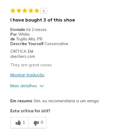
5
I have bought 3 of this shoe
Enviado
há 2 meses
Por
Whitie
de
Trujillo Alto, PR
Describe Yourself
Conservative
CRÍTICA EM
skechers.com
They are great sones
Mostrar tradução
Mais detalhes
Prós
Em resumo
Sim, eu recomendaria a um amigo
Attractive Design
Esta crítica foi útil?
Breathe Well
1
0
Comfortable