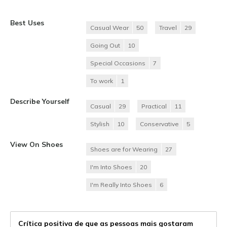
Best Uses
Casual Wear
50
Travel
29
Going Out
10
Special Occasions
7
To work
1
Describe Yourself
Casual
29
Practical
11
Stylish
10
Conservative
5
View On Shoes
Shoes are for Wearing
27
I'm Into Shoes
20
I'm Really Into Shoes
6
Crítica positiva de que as pessoas mais gostaram