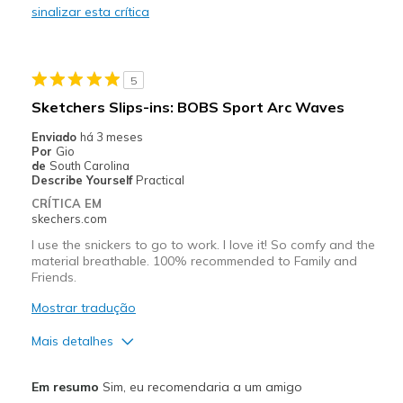
sinalizar esta crítica
Durable
Stylish
5
Melhores utilizações
Sketchers Slips-ins: BOBS Sport Arc Waves
Casual Wear
Enviado
há 3 meses
Por
Gio
Going Out
de
South Carolina
Describe Yourself
Practical
Special Occasions
CRÍTICA EM
skechers.com
Travel
I use the snickers to go to work. I love it! So comfy and the
material breathable. 100% recommended to Family and
Width
Feels true to width
Friends.
Sizing
Feels true to size
Mostrar tradução
View On Shoes
I'm Really Into Shoes
Mais detalhes
Prós
Em resumo
Sim, eu recomendaria a um amigo
Attractive Design