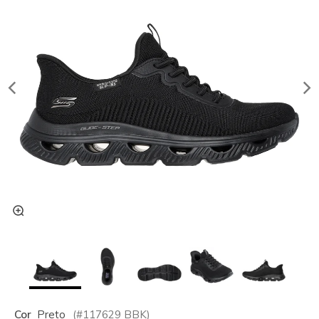
Cor
Preto
(#
117629
BBK
)