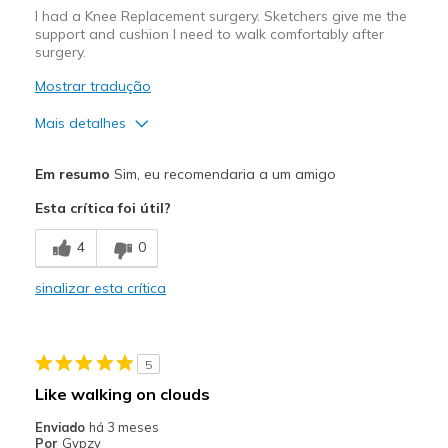
I had a Knee Replacement surgery. Sketchers give me the
support and cushion I need to walk comfortably after
surgery.
Mostrar tradução
Mais detalhes
Prós
Em resumo
Sim, eu recomendaria a um amigo
Attractive Design
Esta crítica foi útil?
Breathe Well
4
0
Comfortable
sinalizar esta crítica
Durable
Stylish
5
Melhores utilizações
Like walking on clouds
Casual Wear
Enviado
há 3 meses
Por
Gypzy