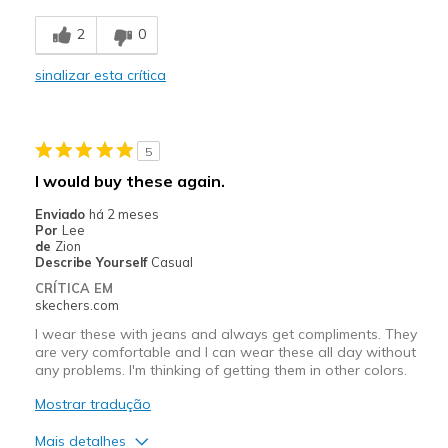
Breathe Well
2
0
Comfortable
sinalizar esta crítica
Durable
Stylish
5
Melhores utilizações
I would buy these again.
Casual Wear
Enviado
há 2 meses
Por
Lee
Travel
de
Zion
Describe Yourself
Casual
Width
Feels true to width
CRÍTICA EM
skechers.com
Sizing
Feels true to size
View On Shoes
I'm Into Shoes
I wear these with jeans and always get compliments. They
are very comfortable and I can wear these all day without
any problems. I'm thinking of getting them in other colors.
Mostrar tradução
Mais detalhes