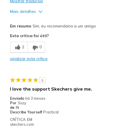
Mostrar tradução
Mais detalhes
Prós
Em resumo
Sim, eu recomendaria a um amigo
Attractive Design
Esta crítica foi útil?
Breathe Well
2
0
Comfortable
sinalizar esta crítica
Durable
Stylish
5
Melhores utilizações
I love the support Skechers give me.
Casual Wear
Enviado
há 3 meses
Por
Suzy
Width
Feels true to width
de
IN
Describe Yourself
Practical
Sizing
Feels true to size
CRÍTICA EM
View On Shoes
Shoes are for Wearing
skechers.com