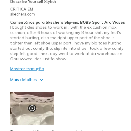
Describe Yourself
Stylish
CRÍTICA EM
skechers.com
Comentários para Skechers Slip-ins: BOBS Sport Arc Waves
I bought des shoes to work in , with the ex cushion max
cushion, after 6 hours of working my 8 hour shift my feet's
started hurting, also the right upper part of the shoe is
tighter then left shoe upper part , have my big toes hurting,
started out comfy tho, slip rite into shoe , took a few comfy
step felt good , next day went to work at da warehouse n
Oouuwwee, des just fo show
Mostrar tradução
Mais detalhes
Prós
Attractive Design
Durable
Stylish