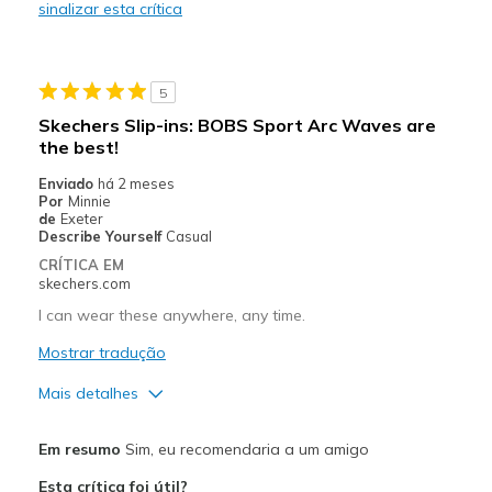
sinalizar esta crítica
Durable
Stylish
5
Melhores utilizações
Skechers Slip-ins: BOBS Sport Arc Waves are
the best!
Casual Wear
Enviado
há 2 meses
Travel
Por
Minnie
de
Exeter
Width
Describe Yourself
Casual
Feels true to width
Sizing
Feels true to size
CRÍTICA EM
skechers.com
View On Shoes
I'm Into Shoes
I can wear these anywhere, any time.
Mostrar tradução
Mais detalhes
Prós
Em resumo
Sim, eu recomendaria a um amigo
Attractive Design
Esta crítica foi útil?