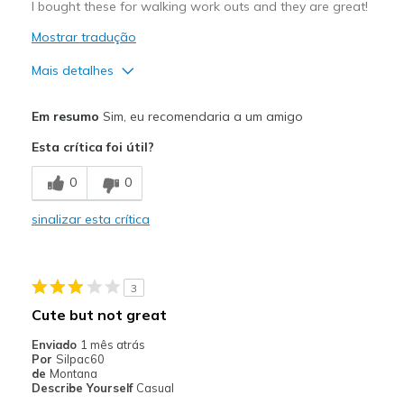
I bought these for walking work outs and they are great!
Mostrar tradução
Mais detalhes
Prós
Em resumo
Sim, eu recomendaria a um amigo
Attractive Design
Esta crítica foi útil?
Contras
0
0
I have no cons
sinalizar esta crítica
Melhores utilizações
Casual Wear
3
walking
Cute but not great
Width
Feels true to width
Enviado
1 mês atrás
Sizing
Feels true to size
Por
Silpac60
de
Montana
View On Shoes
I'm Into Shoes
Describe Yourself
Casual