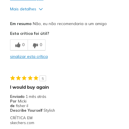
Mais detalhes
Prós
Em resumo
Não, eu não recomendaria a um amigo
Attractive Design
Esta crítica foi útil?
Stylish
0
0
Contras
sinalizar esta crítica
Need Break In
Width
Feels too narrow
5
Sizing
Feels true to size
I would buy again
View On Shoes
I'm Into Shoes
Enviado
1 mês atrás
Por
Micki
de
fisher il
Describe Yourself
Stylish
CRÍTICA EM
skechers.com