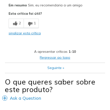
Prós
Em resumo
Sim, eu recomendaria a um amigo
Attractive Design
Esta crítica foi útil?
Breathe Well
2
1
Comfortable
sinalizar esta crítica
Durable
Stylish
A apresentar críticas
1-10
Width
Feels true to width
Regressar ao topo
Sizing
Feels true to size
Seguinte
»
View On Shoes
I'm Into Shoes
O que queres saber sobre
este produto?
Ask a Question