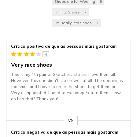
Shoes are for Wearing
9
I'm Into Shoes
7
I'm Really Into Shoes
1
Crítica positiva de que as pessoas mais gostaram
4
Very nice shoes
This is my 4th pair of Sketchers slip on. I love them all.
However, this one didn't slip on well at all. The opening is
too small and I have to untie the shoes to get them on.
Very disappointed. I need to exchange/return them. How
do I do that? Thank you!
VS
Contra
Crítica negativa de que as pessoas mais gostaram