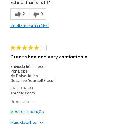
Esta crítica foi útil?
Comfortable
2
0
Durable
sinalizar esta crítica
Stylish
Melhores utilizações
5
Casual Wear
Great shoe and very comfortable
Going Out
Enviado
há 3 meses
Por
Babe
Width
Feels true to width
de
Boise, Idaho
Describe Yourself
Casual
Sizing
Feels true to size
CRÍTICA EM
View On Shoes
Shoes are for Wearing
skechers.com
Great shoes
Mostrar tradução
Mais detalhes