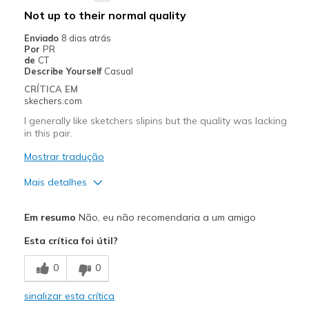
Not up to their normal quality
Enviado
8 dias atrás
Por
PR
de
CT
Describe Yourself
Casual
CRÍTICA EM
skechers.com
I generally like sketchers slipins but the quality was lacking
in this pair.
Mostrar tradução
Mais detalhes
Prós
Em resumo
Não, eu não recomendaria a um amigo
Attractive Design
Esta crítica foi útil?
Comfortable
0
0
Contras
sinalizar esta crítica
Poor Quality