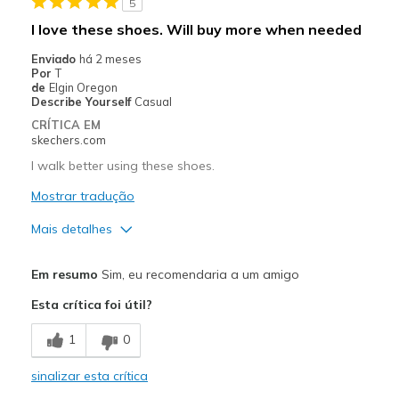
5
Contras
I love these shoes. Will buy more when needed
Can't think of any cons.
Enviado
há 2 meses
Por
T
Melhores utilizações
de
Elgin Oregon
Describe Yourself
Casual
Casual Wear
CRÍTICA EM
skechers.com
Going Out
I walk better using these shoes.
Travel
Mostrar tradução
Width
Feels true to width
Mais detalhes
Sizing
Feels true to size
Prós
View On Shoes
I'm Into Shoes
Em resumo
Sim, eu recomendaria a um amigo
Attractive Design
Esta crítica foi útil?
Breathe Well
1
0
Comfortable
sinalizar esta crítica
Durable