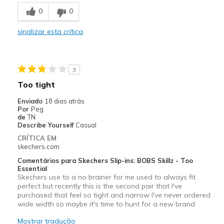
0
0
Melhores utilizações
sinalizar esta crítica
Casual Wear
Width
Feels true to width
Sizing
Feels true to size
3
View On Shoes
Shoes are for Wearing
Too tight
Enviado
18 dias atrás
Por
Peg
de
TN
Describe Yourself
Casual
CRÍTICA EM
skechers.com
Comentários para Skechers Slip-ins: BOBS Skillz - Too
Essential
Skechers use to a no brainer for me used to always fit
perfect but recently this is the second pair that I've
purchased that feel so tight and narrow I've never ordered
wide width so maybe it's time to hunt for a new brand
Mostrar tradução