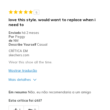
Sturdy
5
Stylish
love this style. would want to replace when i
need to
Melhores utilizações
Enviado
há 2 meses
Casual Wear
Por
Peggy
de
NM
Going Out
Describe Yourself
Casual
CRÍTICA EM
Special Occasions
skechers.com
Wear this shoe all the time.
Travel
Mostrar tradução
Width
Feels true to width
Sizing
Feels true to size
Mais detalhes
View On Shoes
I'm Really Into Shoes
Prós
Em resumo
Não, eu não recomendaria a um amigo
Attractive Design
Esta crítica foi útil?
Breathe Well
1
0