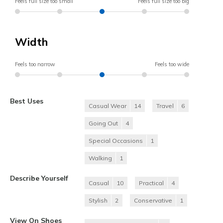
Feels full size too small
Feels full size too big
Width
Feels too narrow
Feels too wide
Best Uses
Casual Wear
14
Travel
6
Going Out
4
Special Occasions
1
Walking
1
Describe Yourself
Casual
10
Practical
4
Stylish
2
Conservative
1
View On Shoes