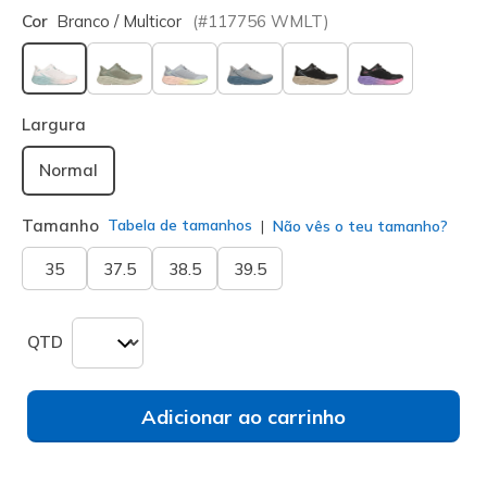
Cor
Branco / Multicor
(#
117756
WMLT
)
selecionado
Largura
Normal
Tamanho
Tabela de tamanhos
Não vês o teu tamanho?
35
37.5
38.5
39.5
QTD
Adicionar ao carrinho