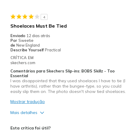
Melhores utilizações
4
Casual Wear
Shoelaces Must Be Tied
Width
Feels true to width
Enviado
12 dias atrás
Sizing
Feels half size too small
Por
Sweetie
de
New England
View On Shoes
Shoes are for Wearing
Describe Yourself
Practical
CRÍTICA EM
skechers.com
Comentários para Skechers Slip-ins: BOBS Skillz - Too
Essential
I was disappointed that they used shoelaces I have to tie (I
have arthritis), rather than the bungee-type, so you could
easily slip them on. The photo doesn't show tied shoelaces.
Mostrar tradução
Mais detalhes
Prós
Esta crítica foi útil?
Attractive Design