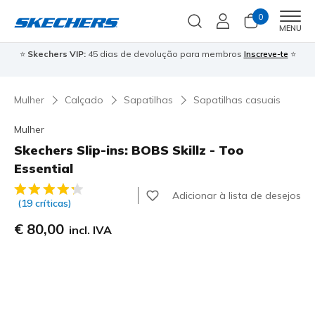
0
Men
MENU
⭐
Skechers VIP:
45 dias de devolução para membros
Inscreve-te
⭐

Mulher
Calçado
Sapatilhas
Sapatilhas casuais
Mulher
Skechers Slip-ins: BOBS Skillz - Too
Essential
3$6 de 5 – Classificação do cliente
Adicionar à lista de desejos
(19 críticas)
€ 80,00
incl. IVA