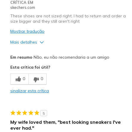
CRÍTICA EM
skechers.com
These shoes are not sized right. I had to return and order a
size bigger and they still aren't right
Mostrar tradução
Mais detalhes
Prós
Em resumo
Não, eu não recomendaria a um amigo
Attractive Design
Esta crítica foi útil?
Contras
0
0
Poor Cushioning
sinalizar esta crítica
Melhores utilizações
Casual Wear
5
Width
Feels too narrow
My wife loved them, "best looking sneakers I've
Sizing
Feels full size too small
ever had."