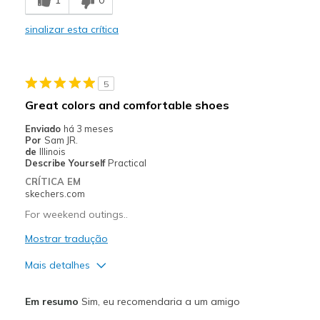
Comfortable
sinalizar esta crítica
Melhores utilizações
Casual Wear
5
Sizing
Feels true to size
Great colors and comfortable shoes
View On Shoes
Shoes are for Wearing
Enviado
há 3 meses
Por
Sam JR.
de
Illinois
Describe Yourself
Practical
CRÍTICA EM
skechers.com
For weekend outings..
Mostrar tradução
Mais detalhes
Prós
Em resumo
Sim, eu recomendaria a um amigo
Attractive Design