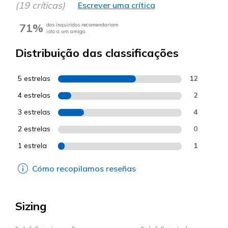
(19 críticas)
Escrever uma crítica
71%
dos inquiridos recomendariam
isto a um amigo.
Distribuição das classificações
5 estrelas
12
4 estrelas
2
3 estrelas
4
2 estrelas
0
1 estrela
1
Cómo recopilamos reseñas
Sizing