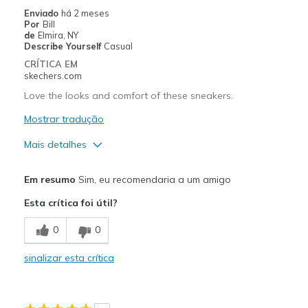
View On Shoes
I'm Into Shoes
Enviado
há 2 meses
Por
Bill
de
Elmira, NY
Describe Yourself
Casual
CRÍTICA EM
skechers.com
Love the looks and comfort of these sneakers.
Mostrar tradução
Mais detalhes
Prós
Em resumo
Sim, eu recomendaria a um amigo
Attractive Design
Esta crítica foi útil?
Breathe Well
0
0
Comfortable
sinalizar esta crítica
Durable
Stylish