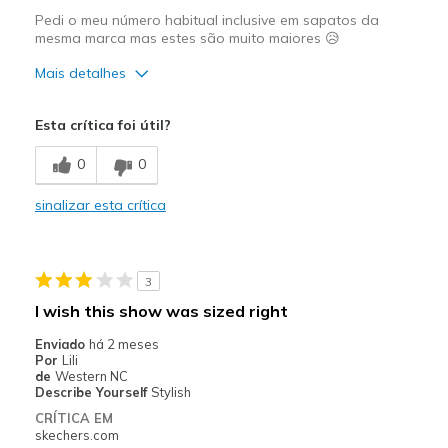
Pedi o meu número habitual inclusive em sapatos da
mesma marca mas estes são muito maiores 😥
Mais detalhes
Números
Parecem um número acima
Esta crítica foi útil?
0
0
sinalizar esta crítica
3
I wish this show was sized right
Enviado
há 2 meses
Por
Lili
de
Western NC
Describe Yourself
Stylish
CRÍTICA EM
skechers.com