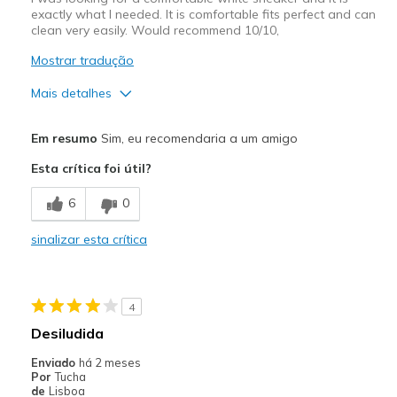
Sizing
Feels true to size
exactly what I needed. It is comfortable fits perfect and can
View On Shoes
I'm Really Into Shoes
clean very easily. Would recommend 10/10,
Mostrar tradução
Mais detalhes
Prós
Em resumo
Sim, eu recomendaria a um amigo
Attractive Design
Esta crítica foi útil?
Comfortable
6
0
Stylish
sinalizar esta crítica
Melhores utilizações
Casual Wear
4
Width
Feels true to width
Desiludida
Sizing
Feels true to size
Enviado
há 2 meses
View On Shoes
I'm Into Shoes
Por
Tucha
de
Lisboa