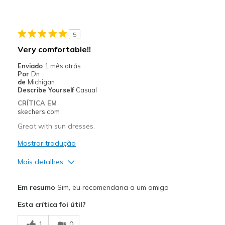
Casual Wear
Width
Feels true to width
5
Sizing
Feels true to size
Very comfortable!!
View On Shoes
Shoes are for Wearing
Enviado
1 mês atrás
Por
Dn
de
Michigan
Describe Yourself
Casual
CRÍTICA EM
skechers.com
Great with sun dresses.
Mostrar tradução
Mais detalhes
Prós
Em resumo
Sim, eu recomendaria a um amigo
Comfortable
Esta crítica foi útil?
Melhores utilizações
1
0