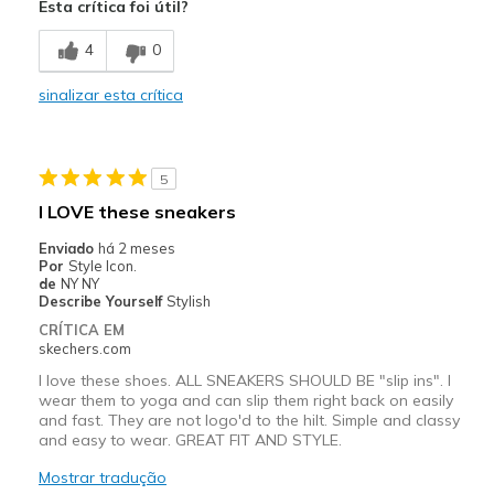
Esta crítica foi útil?
Comfortable
4
0
Melhores utilizações
sinalizar esta crítica
Casual Wear
Going Out
5
Special Occasions
I LOVE these sneakers
Width
Feels true to width
Enviado
há 2 meses
Por
Style Icon.
Sizing
Feels true to size
de
NY NY
View On Shoes
Shoes are for Wearing
Describe Yourself
Stylish
CRÍTICA EM
skechers.com
I love these shoes. ALL SNEAKERS SHOULD BE "slip ins". I
wear them to yoga and can slip them right back on easily
and fast. They are not logo'd to the hilt. Simple and classy
and easy to wear. GREAT FIT AND STYLE.
Mostrar tradução