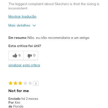
The biggest complaint about Skechers is that the sizing is
inconsistent
Mostrar tradução
Mais detalhes
Prós
Em resumo
Não, eu não recomendaria a um amigo
Attractive Design
Esta crítica foi útil?
Stylish
6
0
Melhores utilizações
sinalizar esta crítica
Casual Wear
Travel
3
Width
Feels true to width
Not for me
Sizing
Feels half size too small
Enviado
há 2 meses
View On Shoes
I'm Really Into Shoes
Por
Kim
de
Florida