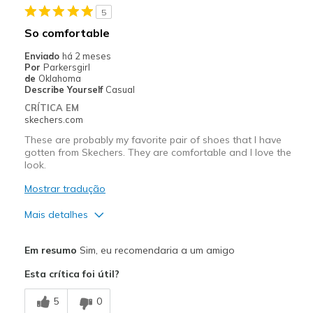
5
So comfortable
Enviado
há 2 meses
Por
Parkersgirl
de
Oklahoma
Describe Yourself
Casual
CRÍTICA EM
skechers.com
These are probably my favorite pair of shoes that I have
gotten from Skechers. They are comfortable and I love the
look.
Mostrar tradução
Mais detalhes
Prós
Em resumo
Sim, eu recomendaria a um amigo
Attractive Design
Esta crítica foi útil?
Breathe Well
5
0