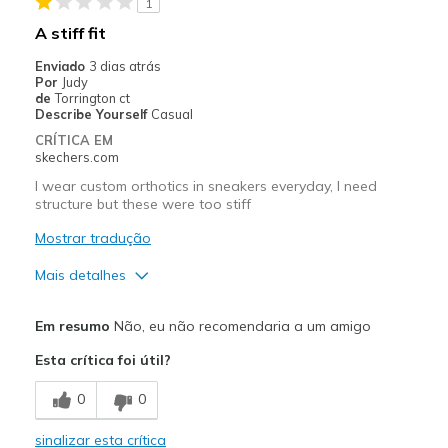
1
A stiff fit
Enviado
3 dias atrás
Por
Judy
de
Torrington ct
Describe Yourself
Casual
CRÍTICA EM
skechers.com
I wear custom orthotics in sneakers everyday, I need
structure but these were too stiff
Mostrar tradução
Mais detalhes
Prós
Em resumo
Não, eu não recomendaria a um amigo
Attractive Design
Esta crítica foi útil?
Durable
0
0
Melhores utilizações
sinalizar esta crítica