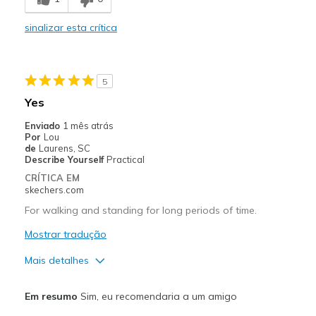
Casual Wear
sinalizar esta crítica
Travel
Width
Feels true to width
5
Sizing
Feels true to size
Yes
View On Shoes
I'm Into Shoes
Enviado
1 mês atrás
Por
Lou
de
Laurens, SC
Describe Yourself
Practical
CRÍTICA EM
skechers.com
For walking and standing for long periods of time.
Mostrar tradução
Mais detalhes
Prós
Em resumo
Sim, eu recomendaria a um amigo
Breathe Well