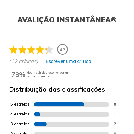
AVALIÇÃO INSTANTÂNEA®
4.3
(12 críticas)
Escrever uma crítica
73%
dos inquiridos recomendariam
isto a um amigo.
Distribuição das classificações
5 estrelas
8
4 estrelas
1
3 estrelas
2
2 estrelas
0