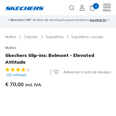
0
Men
MENU
⭐
Skechers VIP:
45 dias de devolução para membros
Inscreve-te
⭐

Mulher
Calçado
Sapatilhas
Sapatilhas casuais
Mulher
Skechers Slip-ins: Belmont - Elevated
Attitude
3$9 de 5 – Classificação do cliente
Adicionar à lista de desejos
(12 críticas)
€ 70,00
incl. IVA