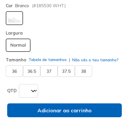
Cor
Branco
(#
185530
WHT
)
selecionado
Largura
Normal
Tamanho
Tabela de tamanhos
Não vês o teu tamanho?
36
36.5
37
37.5
38
QTD
Adicionar ao carrinho