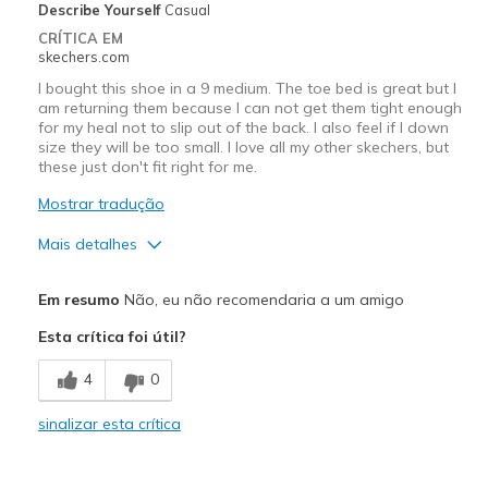
Describe Yourself
Casual
CRÍTICA EM
skechers.com
I bought this shoe in a 9 medium. The toe bed is great but I
am returning them because I can not get them tight enough
for my heal not to slip out of the back. I also feel if I down
size they will be too small. I love all my other skechers, but
these just don't fit right for me.
Mostrar tradução
Mais detalhes
Width
Feels too wide
Em resumo
Não, eu não recomendaria a um amigo
Sizing
Feels true to size
Esta crítica foi útil?
View On Shoes
I'm Into Shoes
4
0
sinalizar esta crítica