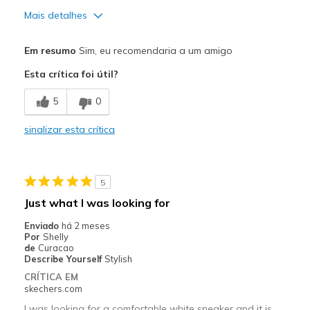
Mais detalhes
Prós
Em resumo
Sim, eu recomendaria a um amigo
Attractive Design
Esta crítica foi útil?
Breathe Well
5
0
Comfortable
sinalizar esta crítica
Durable
Stylish
5
Contras
Just what I was looking for
NONE.
Enviado
há 2 meses
Por
Shelly
Melhores utilizações
de
Curacao
Describe Yourself
Stylish
Casual Wear
CRÍTICA EM
skechers.com
Width
Feels true to width
I was looking for a comfortable white sneaker and it is