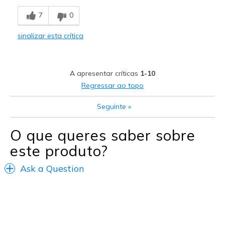
Comfortable
7
0
Stylish
sinalizar esta crítica
Contras
Poor Cushioning
A apresentar críticas
1-10
Melhores utilizações
Regressar ao topo
Casual Wear
Seguinte
»
Going Out
O que queres saber sobre
Special Occasions
este produto?
Travel
Ask a Question
Width
Feels true to width
Sizing
Feels true to size
View On Shoes
I'm Really Into Shoes