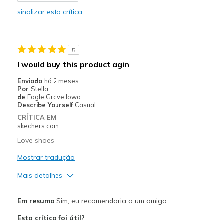
Comfortable
sinalizar esta crítica
Durable
Stylish
5
Melhores utilizações
I would buy this product agin
Casual Wear
Enviado
há 2 meses
Por
Stella
Width
Feels true to width
de
Eagle Grove Iowa
Describe Yourself
Casual
Sizing
Feels true to size
CRÍTICA EM
View On Shoes
Shoes are for Wearing
skechers.com
Love shoes
Mostrar tradução
Mais detalhes
Prós
Em resumo
Sim, eu recomendaria a um amigo
Attractive Design
Esta crítica foi útil?