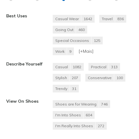
Best Uses
Casual Wear
1642
Travel
836
Going Out
460
Special Occasions
125
[+
Mais
]
Work
9
Describe Yourself
Casual
1082
Practical
313
Stylish
207
Conservative
100
Trendy
31
View On Shoes
Shoes are for Wearing
746
I'm Into Shoes
604
I'm Really Into Shoes
272