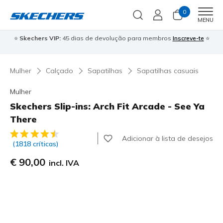
0
Men
MENU
⭐
Skechers VIP:
45 dias de devolução para membros
Inscreve-te
⭐

Mulher
Calçado
Sapatilhas
Sapatilhas casuais
Mulher
Skechers Slip-ins: Arch Fit Arcade - See Ya
There
5 de 5 – Classificação do cliente
Adicionar à lista de desejos
(1818 críticas)
€ 90,00
incl. IVA