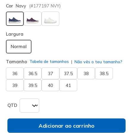
Cor
Navy
(#
177197
NVY
)
selecionado
Largura
Normal
Tamanho
Tabela de tamanhos
Não vês o teu tamanho?
36
36.5
37
37.5
38
38.5
39
39.5
40
41
QTD
Adicionar ao carrinho