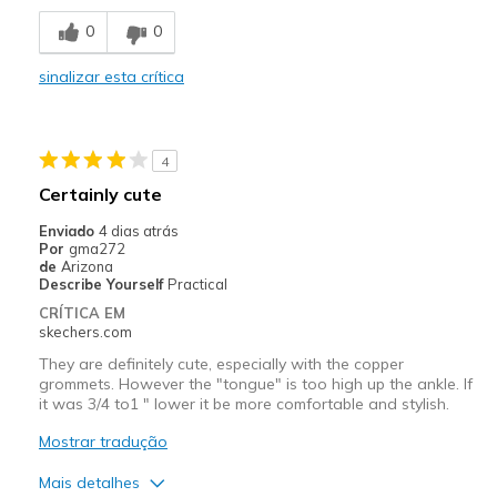
Attractive Design
0
0
Breathe Well
sinalizar esta crítica
Comfortable
Durable
4
Stylish
Certainly cute
Melhores utilizações
Enviado
4 dias atrás
Por
gma272
Casual Wear
de
Arizona
Describe Yourself
Practical
Width
Feels true to width
CRÍTICA EM
Sizing
Feels true to size
skechers.com
View On Shoes
Shoes are for Wearing
They are definitely cute, especially with the copper
grommets. However the "tongue" is too high up the ankle. If
it was 3/4 to1 " lower it be more comfortable and stylish.
Mostrar tradução
Mais detalhes