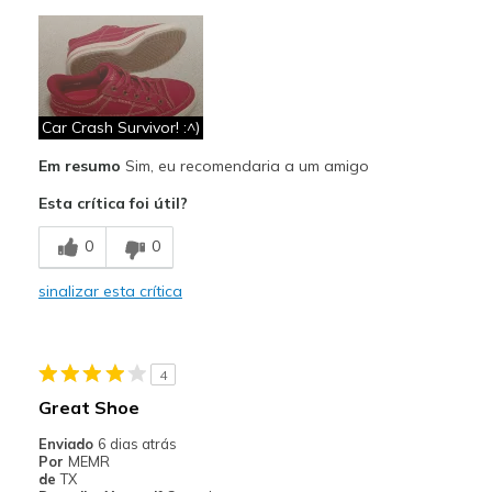
Prós
Attractive Design
Breathe Well
Comfortable
Car Crash Survivor! :^)
Em resumo
Sim, eu recomendaria a um amigo
Durable
Esta crítica foi útil?
Stylish
0
0
Melhores utilizações
Casual Wear
sinalizar esta crítica
Going Out
Travel
4
Great Shoe
Width
Feels true to width
Enviado
6 dias atrás
Sizing
Feels true to size
Por
MEMR
View On Shoes
I'm Into Shoes
de
TX