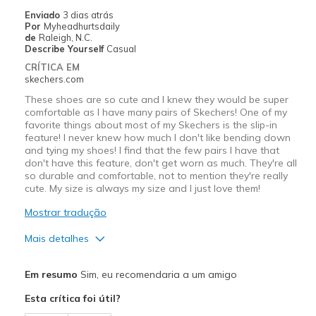
Enviado
3 dias atrás
Por
Myheadhurtsdaily
de
Raleigh, N.C.
Describe Yourself
Casual
CRÍTICA EM
skechers.com
These shoes are so cute and I knew they would be super
comfortable as I have many pairs of Skechers! One of my
favorite things about most of my Skechers is the slip-in
feature! I never knew how much I don't like bending down
and tying my shoes! I find that the few pairs I have that
don't have this feature, don't get worn as much. They're all
so durable and comfortable, not to mention they're really
cute. My size is always my size and I just love them!
Mostrar tradução
Mais detalhes
Prós
Em resumo
Sim, eu recomendaria a um amigo
Attractive Design
Esta crítica foi útil?
Breathe Well