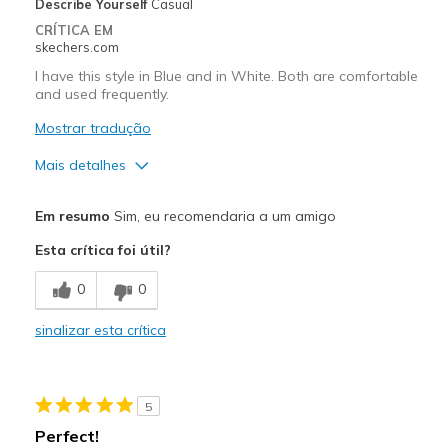
Describe Yourself
Casual
CRÍTICA EM
skechers.com
I have this style in Blue and in White. Both are comfortable
and used frequently.
Mostrar tradução
Mais detalhes
Prós
Em resumo
Sim, eu recomendaria a um amigo
Comfortable
Esta crítica foi útil?
Durable
0
0
Stylish
sinalizar esta crítica
Contras
Need Break In
5
Melhores utilizações
Perfect!