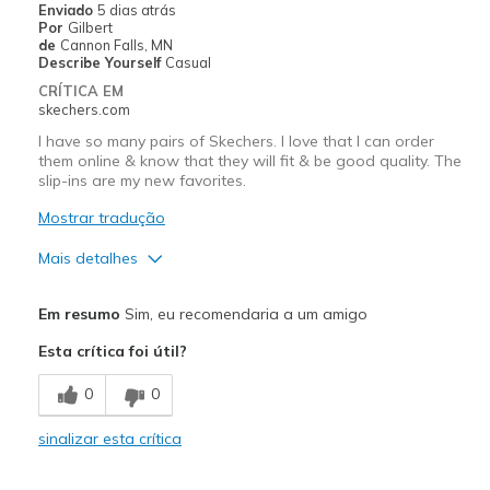
Enviado
5 dias atrás
Por
Gilbert
de
Cannon Falls, MN
Describe Yourself
Casual
CRÍTICA EM
skechers.com
I have so many pairs of Skechers. I love that I can order
them online & know that they will fit & be good quality. The
slip-ins are my new favorites.
Mostrar tradução
Mais detalhes
Prós
Em resumo
Sim, eu recomendaria a um amigo
Comfortable
Esta crítica foi útil?
Stylish
0
0
Melhores utilizações
sinalizar esta crítica
Casual Wear