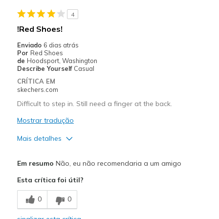
Width
Feels true to width
4
Sizing
Feels true to size
!Red Shoes!
View On Shoes
Shoes are for Wearing
Enviado
6 dias atrás
Por
Red Shoes
de
Hoodsport, Washington
Describe Yourself
Casual
CRÍTICA EM
skechers.com
Difficult to step in. Still need a finger at the back.
Mostrar tradução
Mais detalhes
Prós
Em resumo
Não, eu não recomendaria a um amigo
Attractive Design
Esta crítica foi útil?
Stylish
0
0
Contras
sinalizar esta crítica