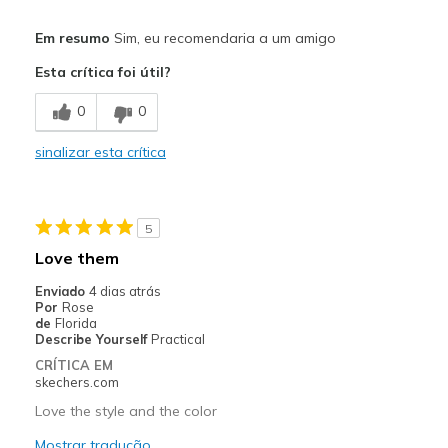
Prós
Em resumo
Sim, eu recomendaria a um amigo
Attractive Design
Esta crítica foi útil?
Durable
0
0
Stylish
sinalizar esta crítica
Contras
Need Break In
5
Melhores utilizações
Love them
Casual Wear
Enviado
4 dias atrás
Por
Rose
Width
Feels too narrow
de
Florida
Describe Yourself
Practical
Sizing
Feels true to size
CRÍTICA EM
View On Shoes
Shoes are for Wearing
skechers.com
Love the style and the color
Mostrar tradução