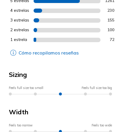
5 estrelas
1261
4 estrelas
230
3 estrelas
155
2 estrelas
100
1 estrela
72
Cómo recopilamos reseñas
Sizing
Feels full size too small
Feels full size too big
Width
Feels too narrow
Feels too wide