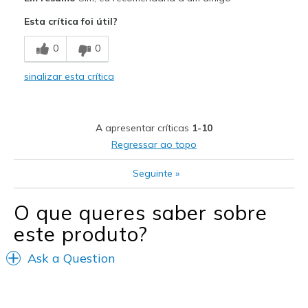
Esta crítica foi útil?
Contras
0
0
Need Break In
sinalizar esta crítica
Melhores utilizações
Casual Wear
Travel
A apresentar críticas
1-10
Regressar ao topo
Width
Feels true to width
Sizing
Feels true to size
Seguinte
»
View On Shoes
I'm Into Shoes
O que queres saber sobre
este produto?
Ask a Question