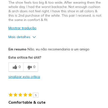
The shoe feels too big & too wide. After wearing them the
whole day, I had the worst backache. Not enough cushion
& arch does not feel right. I have this shoe in all colors &
this is 2nd purchase of the white. This pair I received, is not
the same in comfort & fit.
Mostrar tradução
Mais detalhes
Contras
Em resumo
Não, eu não recomendaria a um amigo
Poor Cushioning
Esta crítica foi útil?
Melhores utilizações
0
0
Casual Wear
sinalizar esta crítica
Width
Feels too wide
Sizing
Feels half size too big
View On Shoes
Shoes are for Wearing
5
Comfortable & cute