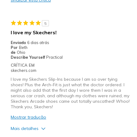
Need Break In
Melhores utilizações
5
Casual Wear
I love my Skechers!
Width
Feels true to width
Enviado
6 dias atrás
Sizing
Feels half size too small
Por
Beth
de
Ohio
View On Shoes
Shoes are for Wearing
Describe Yourself
Practical
CRÍTICA EM
skechers.com
I love my Skechers Slip-Ins because I am so over tying
shoes! Plus the Arch-Fit is just what the doctor ordered. I
might also add that the first day I wore them I was in a
serious car crash, and although my clothes were ruined, my
Skechers Arcade shoes came out totally unscathed! Whoo!
Thank you, Skechers!
Mostrar tradução
Mais detalhes