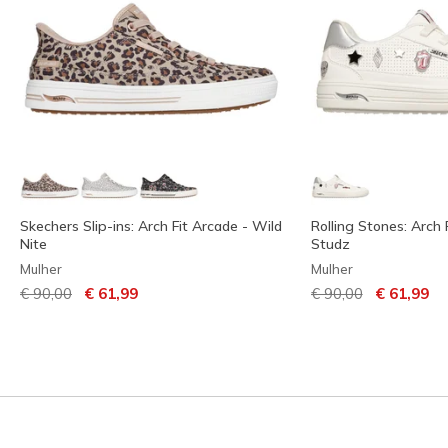
Skechers Slip-ins: Arch Fit Arcade - Wild
Rolling Stones: Arch 
Nite
Studz
Mulher
Mulher
Preço com desconto de
para
Preço com descont
para
€ 90,00
€ 61,99
€ 90,00
€ 61,99