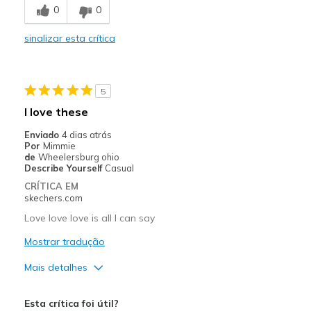
0
0
Comfortable
sinalizar esta crítica
Durable
Stylish
5
Melhores utilizações
I love these
Casual Wear
Enviado
4 dias atrás
Por
Mimmie
Travel
de
Wheelersburg ohio
Describe Yourself
Casual
Width
Feels true to width
CRÍTICA EM
skechers.com
Sizing
Feels true to size
View On Shoes
Shoes are for Wearing
Love love love is all I can say
Mostrar tradução
Mais detalhes
Prós
Esta crítica foi útil?