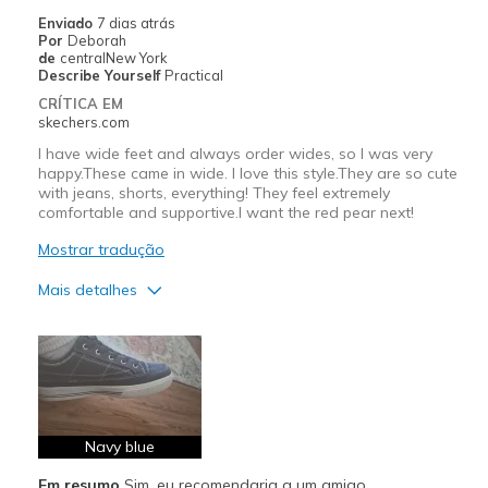
Casual Wear
Enviado
7 dias atrás
Por
Deborah
Travel
de
centralNew York
Describe Yourself
Practical
Width
Feels true to width
CRÍTICA EM
Sizing
Feels true to size
skechers.com
View On Shoes
Shoes are for Wearing
I have wide feet and always order wides, so I was very
happy.These came in wide. I love this style.They are so cute
with jeans, shorts, everything! They feel extremely
comfortable and supportive.I want the red pear next!
Mostrar tradução
Mais detalhes
Prós
Attractive Design
Comfortable
Durable
Navy blue
Em resumo
Sim, eu recomendaria a um amigo
Stylish