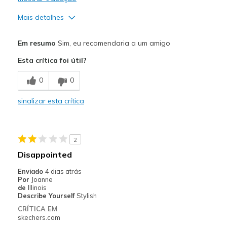
Mais detalhes
Prós
Em resumo
Sim, eu recomendaria a um amigo
Attractive Design
Esta crítica foi útil?
Comfortable
0
0
Durable
sinalizar esta crítica
Stylish
Melhores utilizações
2
Casual Wear
Disappointed
Travel
Enviado
4 dias atrás
Por
Joanne
Width
Feels true to width
de
Illinois
Describe Yourself
Stylish
Sizing
Feels true to size
CRÍTICA EM
View On Shoes
I'm Into Shoes
skechers.com