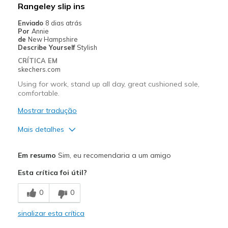
Rangeley slip ins
Enviado
8 dias atrás
Por
Annie
de
New Hampshire
Describe Yourself
Stylish
CRÍTICA EM
skechers.com
Using for work, stand up all day, great cushioned sole,
comfortable.
Mostrar tradução
Mais detalhes
Prós
Em resumo
Sim, eu recomendaria a um amigo
Breathe Well
Esta crítica foi útil?
Comfortable
0
0
Durable
sinalizar esta crítica
Melhores utilizações