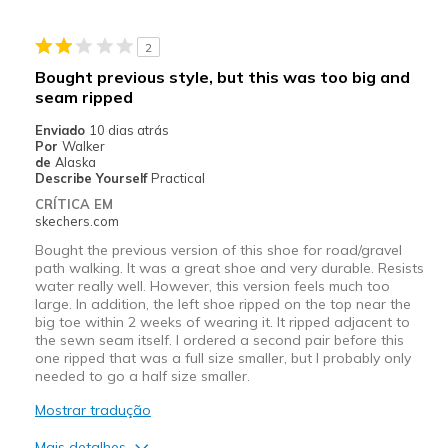
working
2
Width
Feels true to width
Bought previous style, but this was too big and
Sizing
Feels true to size
seam ripped
View On Shoes
Shoes are for Wearing
Enviado
10 dias atrás
Por
Walker
de
Alaska
Describe Yourself
Practical
CRÍTICA EM
skechers.com
Bought the previous version of this shoe for road/gravel
path walking. It was a great shoe and very durable. Resists
water really well. However, this version feels much too
large. In addition, the left shoe ripped on the top near the
big toe within 2 weeks of wearing it. It ripped adjacent to
the sewn seam itself. I ordered a second pair before this
one ripped that was a full size smaller, but I probably only
needed to go a half size smaller.
Mostrar tradução
Mais detalhes