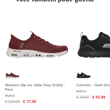
Skechers Slip-ins: Glide-Step Gratify -
Summits - Quiet Dr
Pace
Mulher
Mulher
Preço com descont
para
€ 70,00
€ 55,99
Preço com desconto de
para
€ 110,00
€ 77,99