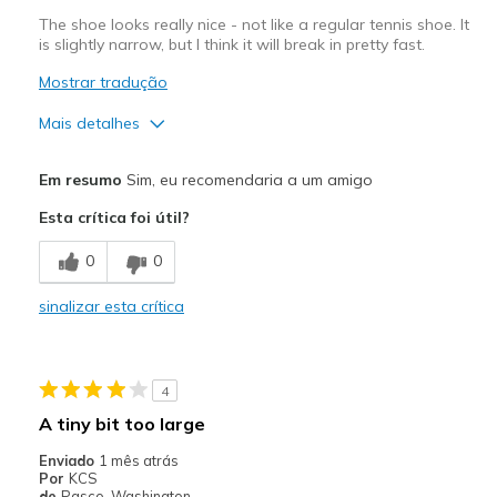
The shoe looks really nice - not like a regular tennis shoe. It
is slightly narrow, but I think it will break in pretty fast.
Mostrar tradução
Mais detalhes
Prós
Em resumo
Sim, eu recomendaria a um amigo
Attractive Design
Esta crítica foi útil?
Comfortable
0
0
Durable
sinalizar esta crítica
Contras
Need Break In
4
Melhores utilizações
A tiny bit too large
Casual Wear
Enviado
1 mês atrás
Por
KCS
Width
Feels true to width
de
Pasco, Washington