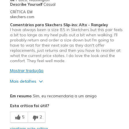
Describe Yourself
Casual
Sizing
Feels true to size
CRÍTICA EM
View On Shoes
Shoes are for Wearing
skechers.com
Comentários para Skechers Slip-ins: Alto - Rangeley
I have always been a size 8.5 in Sketchers but this pair feels
a bit too large as my heel pulls out a bit when walking. I'll
probably return and order a size down but I'm going to
have to wait for their next sale as they don't offer
replacements, just returns and then you have to reorder at
what the current price states. I do love the look and the
comfort. They feel well made.
Mostrar tradução
Mais detalhes
Prós
Em resumo
Sim, eu recomendaria a um amigo
Attractive Design
Esta crítica foi útil?
Breathe Well
5
2
Comfortable
sinalizar esta crítica