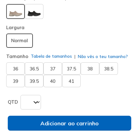
selecionado
Largura
Normal
Tamanho
Tabela de tamanhos
Não vês o teu tamanho?
36
36.5
37
37.5
38
38.5
39
39.5
40
41
QTD
Adicionar ao carrinho