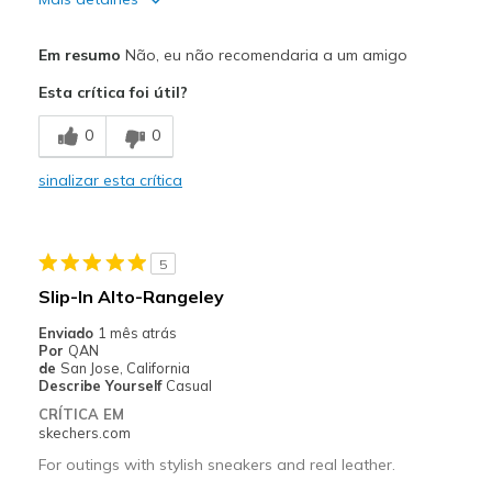
Prós
Em resumo
Não, eu não recomendaria a um amigo
Attractive Design
Esta crítica foi útil?
Comfortable
0
0
Contras
sinalizar esta crítica
Poor Quality
Melhores utilizações
5
Travel
Slip-In Alto-Rangeley
Width
Feels too wide
Enviado
1 mês atrás
Sizing
Feels half size too big
Por
QAN
de
San Jose, California
View On Shoes
I'm Into Shoes
Describe Yourself
Casual
CRÍTICA EM
skechers.com
For outings with stylish sneakers and real leather.