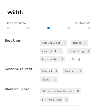
Width
Feels too narrow
Feels too wide
Best Uses
Casual Wear
6
Travel
5
Going Out
3
Easy hiking
1
[+
Mais
]
Long walks
1
Describe Yourself
Casual
4
Practical
2
Stylish
1
View On Shoes
Shoes are for Wearing
5
I'm Into Shoes
1