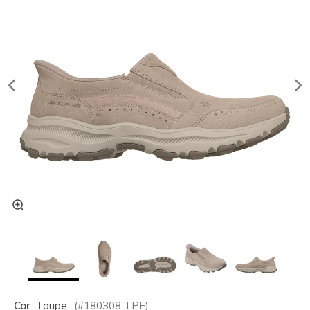
Cor
Taupe
(#
180308
TPE
)