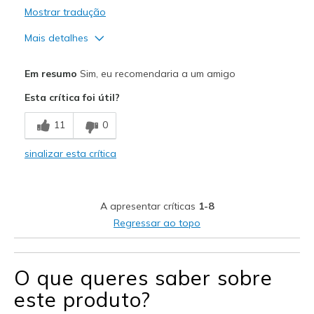
Mostrar tradução
Mais detalhes
Prós
Em resumo
Sim, eu recomendaria a um amigo
Attractive Design
Esta crítica foi útil?
Breathe Well
11
0
Comfortable
sinalizar esta crítica
Stylish
Melhores utilizações
A apresentar críticas
1-8
Casual Wear
Regressar ao topo
Going Out
Travel
O que queres saber sobre
este produto?
Width
Feels true to width