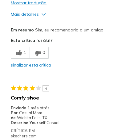
Mostrar tradução
Mais detalhes
Prós
Em resumo
Sim, eu recomendaria a um amigo
Attractive Design
Esta crítica foi útil?
Breathe Well
1
0
Comfortable
sinalizar esta crítica
Stylish
Melhores utilizações
4
Casual Wear
Comfy shoe
Travel
Enviado
1 mês atrás
Por
Casual Mom
Width
Feels true to width
de
Wichita Falls, TX
Describe Yourself
Casual
Sizing
Feels true to size
CRÍTICA EM
View On Shoes
Shoes are for Wearing
skechers.com