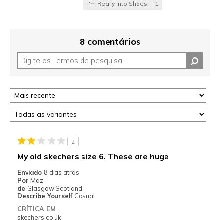
I'm Really Into Shoes
1
8 comentários
2
My old skechers size 6. These are huge
Enviado
8 dias atrás
Por
Maz
de
Glasgow Scotland
Describe Yourself
Casual
CRÍTICA EM
skechers.co.uk