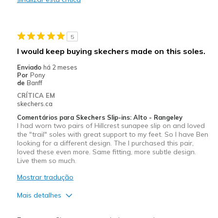
Durable
Stylish
5
Melhores utilizações
I would keep buying skechers made on this soles.
Casual Wear
Enviado
há 2 meses
Por
Pony
Going Out
de
Banff
CRÍTICA EM
Travel
skechers.ca
Comentários para Skechers Slip-ins: Alto - Rangeley
Width
Feels true to width
I had worn two pairs of Hillcrest sunapee slip on and loved
Sizing
Feels half size too big
the "trail" soles with great support to my feet. So I have Ben
looking for a different design. The I purchased this pair,
View On Shoes
Shoes are for Wearing
loved these even more. Same fitting, more subtle design.
Live them so much.
Mostrar tradução
Mais detalhes
Prós