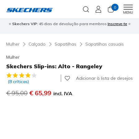
0
Men
MENU
⭐
Skechers VIP:
45 dias de devolução para membros
Inscreve-te
⭐

Mulher
Calçado
Sapatilhas
Sapatilhas casuais
Mulher
Skechers Slip-ins: Alto - Rangeley
5 de 5 – Classificação do cliente
Adicionar à lista de desejos
(8 críticas)
Preço com desconto de
€ 95,00
para
€ 65,99
incl. IVA