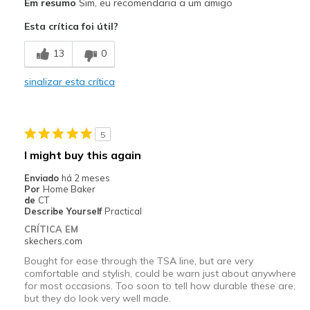
Em resumo
Sim, eu recomendaria a um amigo
Breathe Well
Esta crítica foi útil?
Comfortable
13
0
Durable
sinalizar esta crítica
Effortless to put on
Melhores utilizações
5
Casual Wear
I might buy this again
Easy hiking
Enviado
há 2 meses
Por
Home Baker
Long walks
de
CT
Describe Yourself
Practical
Travel
CRÍTICA EM
skechers.com
Width
Feels true to width
Bought for ease through the TSA line, but are very
Sizing
Feels true to size
comfortable and stylish, could be warn just about anywhere
for most occasions. Too soon to tell how durable these are,
View On Shoes
I'm Really Into Shoes
but they do look very well made.