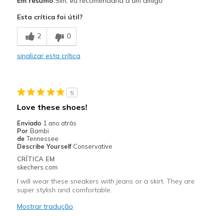
Em resumo
Sim, eu recomendaria a um amigo
Attractive Design
Esta crítica foi útil?
Comfortable
2
0
Stylish
sinalizar esta crítica
Melhores utilizações
Casual Wear
5
Travel
Love these shoes!
Enviado
1 ano atrás
Por
Bambi
de
Tennessee
Describe Yourself
Conservative
CRÍTICA EM
skechers.com
I will wear these sneakers with jeans or a skirt. They are
super stylish and comfortable.
Mostrar tradução