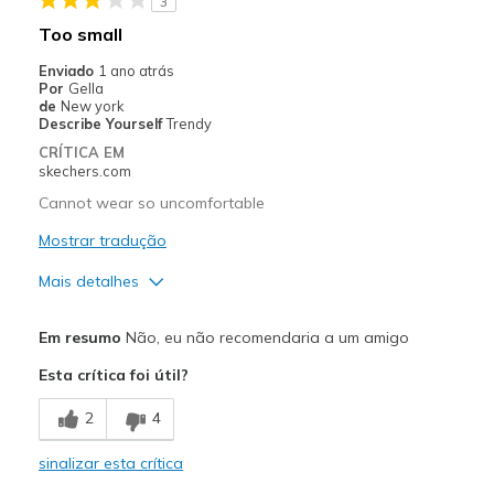
3
Stylish
Too small
Melhores utilizações
Enviado
1 ano atrás
Por
Gella
Casual Wear
de
New york
Describe Yourself
Trendy
Going Out
CRÍTICA EM
skechers.com
Special Occasions
Cannot wear so uncomfortable
Travel
Mostrar tradução
Width
Feels true to width
Mais detalhes
Sizing
Feels true to size
Prós
View On Shoes
I'm Into Shoes
Em resumo
Não, eu não recomendaria a um amigo
Attractive Design
Esta crítica foi útil?
Stylish
2
4
Contras
sinalizar esta crítica
Need Break In