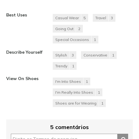
Best Uses
Casual Wear
5
Travel
3
Going Out
2
Special Occasions
1
Describe Yourself
Stylish
3
Conservative
1
Trendy
1
View On Shoes
I'm Into Shoes
1
I'm Really Into Shoes
1
Shoes are for Wearing
1
5 comentários