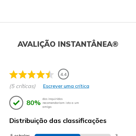
AVALIÇÃO INSTANTÂNEA®
4.4
(5 críticas)
Escrever uma crítica
dos inquiridos
80%
recomendariam isto a um
amigo.
Distribuição das classificações
5 estrelas
3