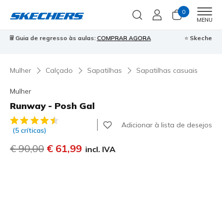
0
Men
MENU
⭐
Skechers VIP:
45 dias de devolução para membros
Inscreve-te
⭐

Mulher
Calçado
Sapatilhas
Sapatilhas casuais
Mulher
Runway - Posh Gal
3$9 de 5 – Classificação do cliente
Adicionar à lista de desejos
(5 críticas)
Preço com desconto de
€ 90,00
para
€ 61,99
incl. IVA