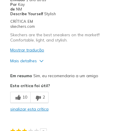
Por
Kay
de
NM
Describe Yourself
Stylish
CRÍTICA EM
skechers.com
Skechers are the best sneakers on the market!!
Comfortable, light, and stylish.
Mostrar tradução
Mais detalhes
Prós
Em resumo
Sim, eu recomendaria a um amigo
Attractive Design
Esta crítica foi útil?
Breathe Well
10
2
Comfortable
sinalizar esta crítica
Durable
Feather light