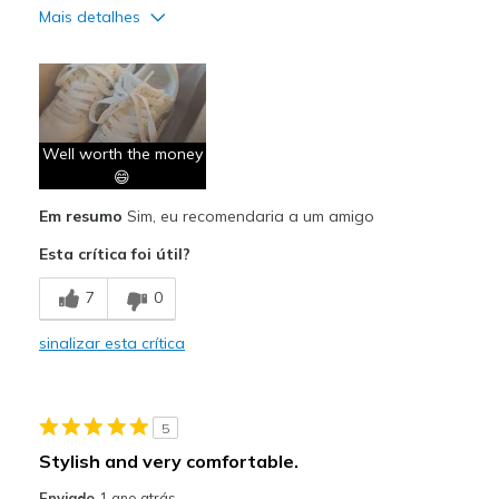
Mais detalhes
Prós
Attractive Design
Comfortable
Well worth the money
Durable
😄
Em resumo
Sim, eu recomendaria a um amigo
Stylish
Esta crítica foi útil?
Melhores utilizações
7
0
Casual Wear
Going Out
sinalizar esta crítica
Travel
5
Width
Feels true to width
Sizing
Stylish and very comfortable.
Feels true to size
View On Shoes
Shoes are for Wearing
Enviado
1 ano atrás