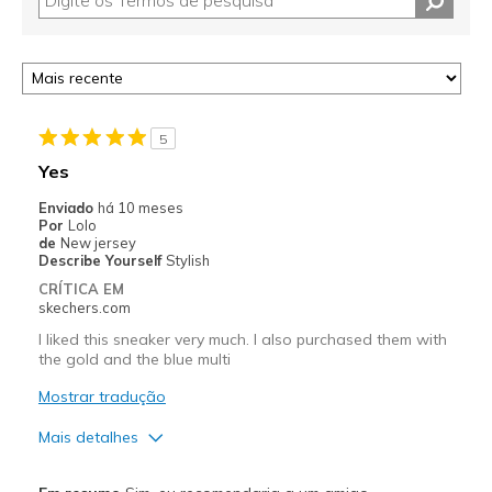
5
Yes
Enviado
há 10 meses
Por
Lolo
de
New jersey
Describe Yourself
Stylish
CRÍTICA EM
skechers.com
I liked this sneaker very much. I also purchased them with
the gold and the blue multi
Mostrar tradução
Mais detalhes
Prós