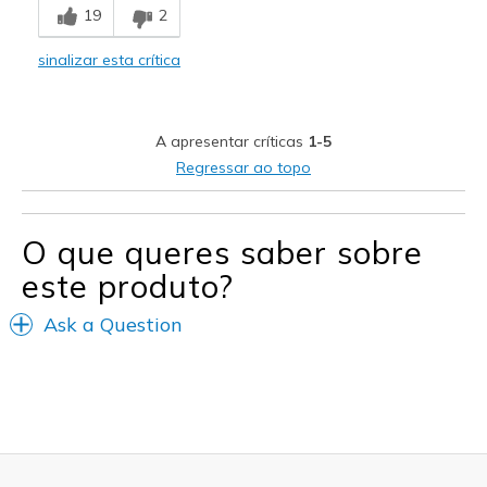
19
2
Comfortable
sinalizar esta crítica
Stylish
Melhores utilizações
A apresentar críticas
1-5
Casual Wear
Regressar ao topo
Width
Feels true to width
Sizing
Feels true to size
O que queres saber sobre
View On Shoes
I'm Really Into Shoes
este produto?
Ask a Question