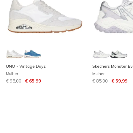
UNO - Vintage Dayz
Skechers Monster Ev
Mulher
Mulher
Preço com desconto de
para
Preço com descont
para
€ 95,00
€ 65,99
€ 85,00
€ 59,99