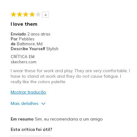
Melhores utilizações
4
Casual Wear
I love them
Width
Feels too narrow
Enviado
2 anos atras
Sizing
Feels full size too small
Por
Pebbles
de
Baltimore, Md
Describe Yourself
Stylish
CRÍTICA EM
skechers.com
I wear these for work and play. They are very comfortable. I
have to stand at work and they do not cause fatigue. I
really like the colors palette.
Mostrar tradução
Mais detalhes
Prós
Em resumo
Sim, eu recomendaria a um amigo
Attractive Design
Esta crítica foi útil?
Breathe Well