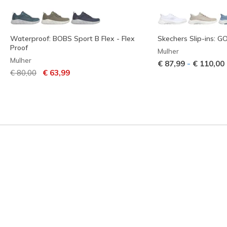
Waterproof: BOBS Sport B Flex - Flex
Skechers Slip-ins: G
Proof
Mulher
Mulher
-
€ 87,99
€ 110,00
Preço com desconto de
para
€ 80,00
€ 63,99