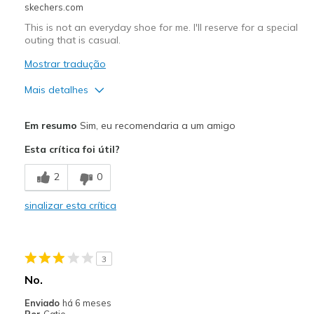
skechers.com
This is not an everyday shoe for me. I'll reserve for a special
outing that is casual.
Mostrar tradução
Mais detalhes
Prós
Em resumo
Sim, eu recomendaria a um amigo
Comfortable
Esta crítica foi útil?
Durable
2
0
Stylish
sinalizar esta crítica
Contras
Good quality.
3
Melhores utilizações
No.
Casual Wear
Enviado
há 6 meses
Por
Catie