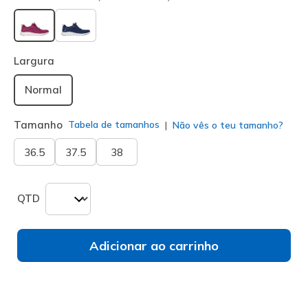
selecionado
Largura
Normal
Tamanho
Tabela de tamanhos
Não vês o teu tamanho?
36.5
37.5
38
QTD
Adicionar ao carrinho