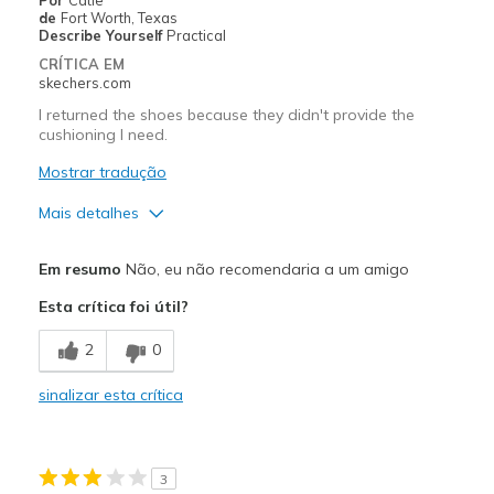
Travel
de
Fort Worth, Texas
Describe Yourself
Practical
Width
Feels true to width
CRÍTICA EM
Sizing
Feels half size too small
skechers.com
View On Shoes
Shoes are for Wearing
I returned the shoes because they didn't provide the
cushioning I need.
Mostrar tradução
Mais detalhes
Prós
Em resumo
Não, eu não recomendaria a um amigo
Attractive Design
Esta crítica foi útil?
Contras
2
0
Poor Cushioning
sinalizar esta crítica
Melhores utilizações
Casual Wear
3