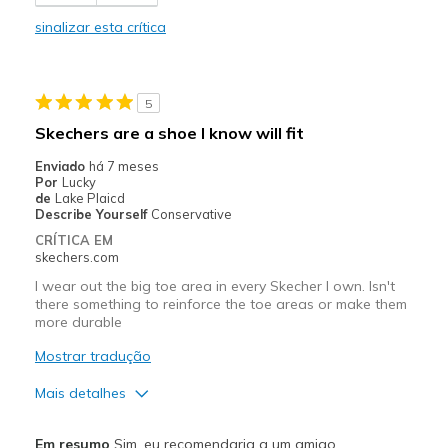
Contras
sinalizar esta crítica
Too Wide all around the shoe -
Width
Feels too wide
5
Sizing
Feels true to size
Skechers are a shoe I know will fit
View On Shoes
I'm Into Shoes
Enviado
há 7 meses
Por
Lucky
de
Lake Plaicd
Describe Yourself
Conservative
CRÍTICA EM
skechers.com
I wear out the big toe area in every Skecher I own. Isn't
there something to reinforce the toe areas or make them
more durable
Mostrar tradução
Mais detalhes
Prós
Em resumo
Sim, eu recomendaria a um amigo