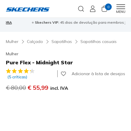
0
Men
MENU
⭐
Skechers VIP:
45 dias de devolução para membros
Inscreve-te
⭐

Mulher
Calçado
Sapatilhas
Sapatilhas casuais
Mulher
Pure Flex - Midnight Star
4$8 de 5 – Classificação do cliente
Adicionar à lista de desejos
(5 críticas)
Preço com desconto de
€ 80,00
para
€ 55,99
incl. IVA