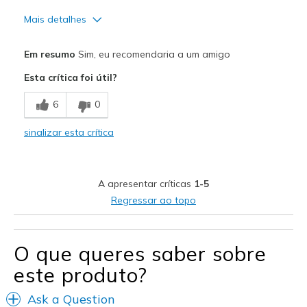
Mais detalhes
Prós
Em resumo
Sim, eu recomendaria a um amigo
Breathe Well
Esta crítica foi útil?
Comfortable
6
0
Stylish
sinalizar esta crítica
Melhores utilizações
Casual Wear
A apresentar críticas
1-5
Travel
Regressar ao topo
Width
Feels true to width
Sizing
Feels true to size
O que queres saber sobre
View On Shoes
I'm Into Shoes
este produto?
Ask a Question