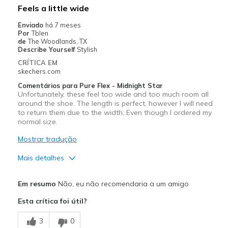
Width
Feels true to width
Feels a little wide
Sizing
Feels true to size
Enviado
há 7 meses
View On Shoes
Shoes are for Wearing
Por
Tblen
de
The Woodlands, TX
Describe Yourself
Stylish
CRÍTICA EM
skechers.com
Comentários para Pure Flex - Midnight Star
Unfortunately, these feel too wide and too much room all
around the shoe. The length is perfect, however I will need
to return them due to the width; Even though I ordered my
normal size.
Mostrar tradução
Mais detalhes
Prós
Em resumo
Não, eu não recomendaria a um amigo
Attractive Design
Esta crítica foi útil?
Stylish
3
0