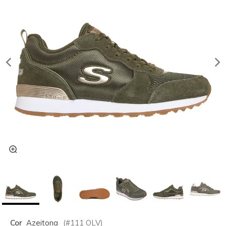
Cor
Azeitona
(#
111
OLV
)