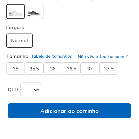
selecionado
Largura
Normal
Tamanho
Tabela de tamanhos
Não vês o teu tamanho?
35
35.5
36
36.5
37
37.5
QTD
Adicionar ao carrinho