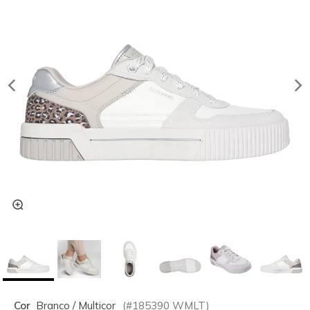
Cor
Branco / Multicor
(#
185390
WMLT
)