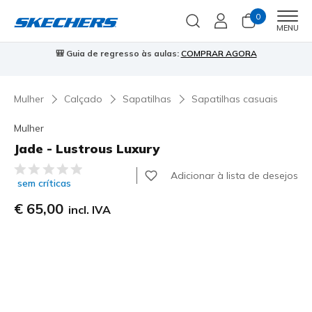
0
Men
MENU
a de regresso às aulas:
COMPRAR AGORA
⭐
Skechers VIP:
45 di
Mulher
Calçado
Sapatilhas
Sapatilhas casuais
Mulher
Jade - Lustrous Luxury
5 de 5 – Classificação do cliente
Adicionar à lista de desejos
sem críticas
€ 65,00
incl. IVA