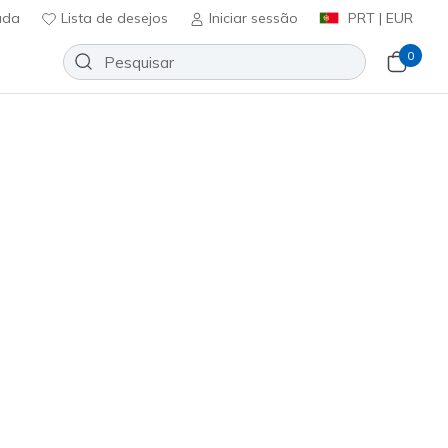
uda
Lista de desejos
Iniciar sessão
PRT | EUR
0
 Varsity Crew
Adicionar à lista de desejos
16 críticas)
ificação do cliente
ncl. IVA
5233
SAGE
)