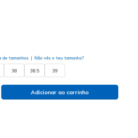
do
a de tamanhos
Não vês o teu tamanho?
38
38.5
39
Adicionar ao carrinho