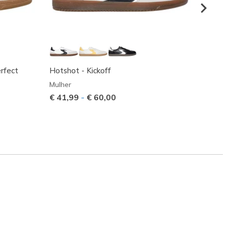
erfect
Hotshot - Kickoff
Arch 
Mulher
Mulher
€ 41,99
-
€ 60,00
€ 75,