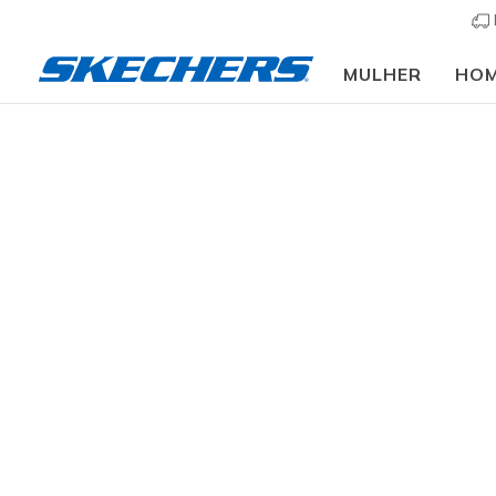
MULHER
HO
Mulher
Calçado
Sapatilhas
Sapatilhas casu