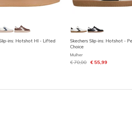
lip-ins: Hotshot HI - Lifted
Skechers Slip-ins: Hotshot - P
Choice
Mulher
Preço com desconto de
€ 70,00
para
€ 55,99