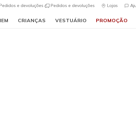
Pedidos e devoluções
Pedidos e devoluções
Lojas
Aj
MEM
CRIANÇAS
VESTUÁRIO
PROMOÇÃO
⭐
Skechers VIP:
45 dias de devolução para membros
Inscreve-te
⭐
ais
Mulher
Hotshot -
(
3$4 de 5 – Class
€ 75,00
i
Cor
Salvia
(#
18