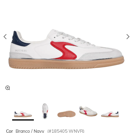
Cor
Branco / Navy
(#
185405
WNVR
)