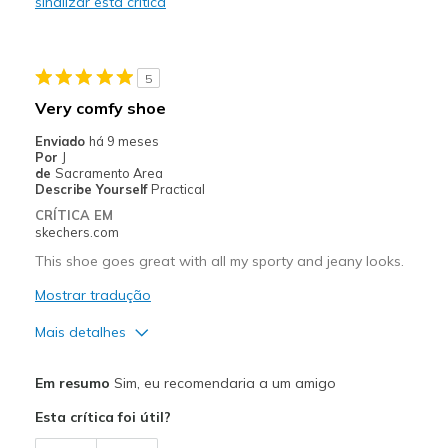
sinalizar esta crítica
Durable
Stylish
5
Melhores utilizações
Very comfy shoe
Casual Wear
Enviado
há 9 meses
Por
J
Going Out
de
Sacramento Area
Describe Yourself
Practical
Travel
CRÍTICA EM
skechers.com
Width
Feels true to width
This shoe goes great with all my sporty and jeany looks.
Sizing
Feels true to size
Mostrar tradução
View On Shoes
I'm Really Into Shoes
Mais detalhes
Prós
Em resumo
Sim, eu recomendaria a um amigo
Attractive Design
Esta crítica foi útil?
Comfortable