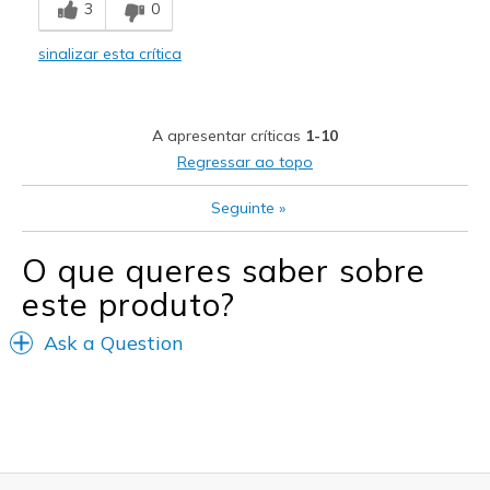
3
0
Stylish
sinalizar esta crítica
Melhores utilizações
Casual Wear
A apresentar críticas
1-10
Width
Feels true to width
Regressar ao topo
Sizing
Feels true to size
Seguinte
»
View On Shoes
Shoes are for Wearing
O que queres saber sobre
este produto?
Ask a Question