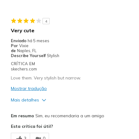
Melhores utilizações
Casual Wear
4
Travel
Very cute
Width
Feels true to width
Enviado
há 5 meses
Por
Vixie
Sizing
Feels true to size
de
Naples, FL
View On Shoes
I'm Into Shoes
Describe Yourself
Stylish
CRÍTICA EM
skechers.com
Love them. Very stylish but narrow.
Mostrar tradução
Mais detalhes
Prós
Em resumo
Sim, eu recomendaria a um amigo
Attractive Design
Esta crítica foi útil?
Comfortable
3
0