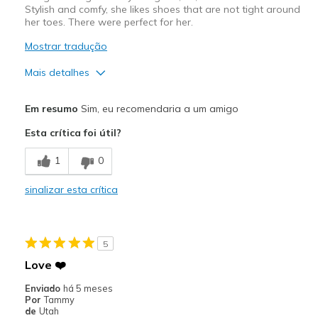
Stylish and comfy, she likes shoes that are not tight around
her toes. There were perfect for her.
Mostrar tradução
Mais detalhes
Prós
Em resumo
Sim, eu recomendaria a um amigo
Attractive Design
Esta crítica foi útil?
Comfortable
1
0
Stylish
sinalizar esta crítica
Melhores utilizações
Casual Wear
5
Going Out
Love ❤️
Width
Feels true to width
Enviado
há 5 meses
Por
Tammy
Sizing
Feels true to size
de
Utah