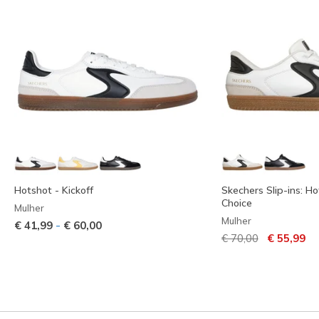
Hotshot - Kickoff
Skechers Slip-ins: Ho
Choice
Mulher
Mulher
-
€ 41,99
€ 60,00
Preço com descont
para
€ 70,00
€ 55,99