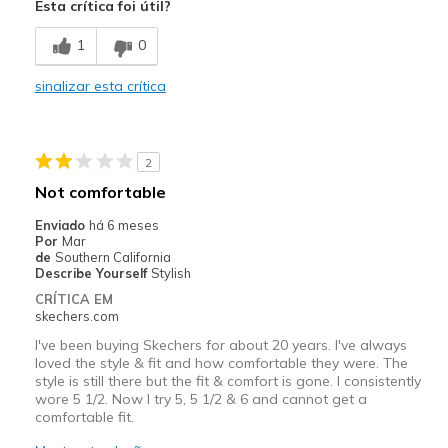
Esta crítica foi útil?
Comfortable
1
0
Durable
sinalizar esta crítica
Melhores utilizações
Casual Wear
2
Travel
Not comfortable
Width
Feels true to width
Enviado
há 6 meses
Por
Mar
Sizing
Feels true to size
de
Southern California
View On Shoes
I'm Into Shoes
Describe Yourself
Stylish
CRÍTICA EM
skechers.com
I've been buying Skechers for about 20 years. I've always
loved the style & fit and how comfortable they were. The
style is still there but the fit & comfort is gone. I consistently
wore 5 1/2. Now I try 5, 5 1/2 & 6 and cannot get a
comfortable fit.