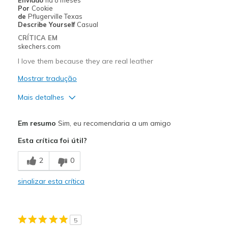
Por
Cookie
Width
Feels true to width
de
Pflugerville Texas
Describe Yourself
Casual
Sizing
Feels true to size
CRÍTICA EM
View On Shoes
I'm Into Shoes
skechers.com
I love them because they are real leather
Mostrar tradução
Mais detalhes
Prós
Em resumo
Sim, eu recomendaria a um amigo
Attractive Design
Esta crítica foi útil?
Comfortable
2
0
Durable
sinalizar esta crítica
Stylish
Contras
5
Need Break In