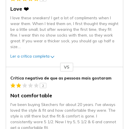
Love ❤️
I love these sneakers! I get a lot of compliments when I
wear them. When I tried them on, I first thought they might
be a little small, but after wearing the first time, they fit
fine. I wear thin no show socks with them, so they work
great. If you wear a thicker sock, you should go up half a
size.
...
Ler a crítica completa
VS
Contra
Crítica negativa de que as pessoas mais gostaram
2
Not comfortable
I've been buying Skechers for about 20 years. I've always
loved the style & fit and how comfortable they were. The
style is still there but the fit & comfort is gone. I
consistently wore 5 1/2. Now I try 5, 5 1/2 & 6 and cannot
get a comfortable fit.