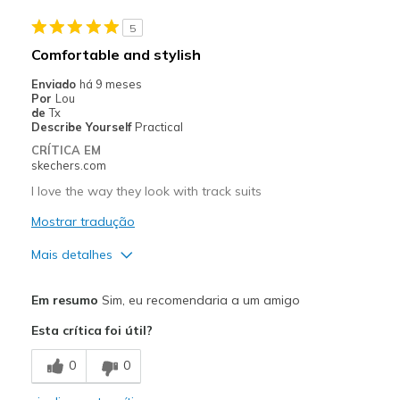
Contras
5
They are real leather love them
Comfortable and stylish
Melhores utilizações
Enviado
há 9 meses
Por
Lou
Casual Wear
de
Tx
Describe Yourself
Practical
Width
Feels true to width
CRÍTICA EM
Sizing
Feels true to size
skechers.com
View On Shoes
I'm Into Shoes
I love the way they look with track suits
Mostrar tradução
Mais detalhes
Prós
Em resumo
Sim, eu recomendaria a um amigo
Attractive Design
Esta crítica foi útil?
Breathe Well
0
0
Comfortable