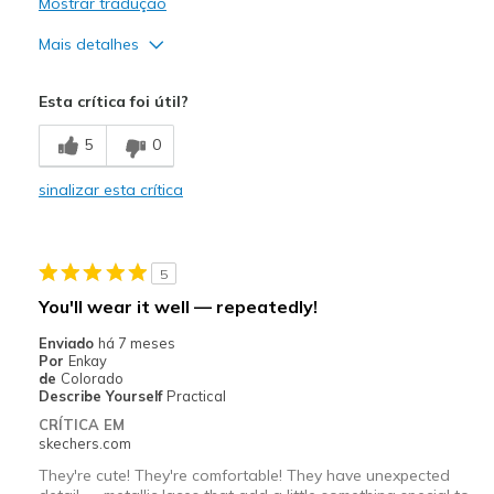
Mostrar tradução
Mais detalhes
Prós
Esta crítica foi útil?
Attractive Design
5
0
Contras
sinalizar esta crítica
Need Break In
Melhores utilizações
5
Casual Wear
You'll wear it well — repeatedly!
Width
Feels too narrow
Enviado
há 7 meses
Sizing
Feels half size too big
Por
Enkay
de
Colorado
Describe Yourself
Practical
CRÍTICA EM
skechers.com
They're cute! They're comfortable! They have unexpected