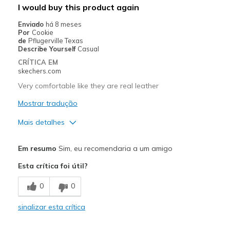
I would buy this product again
Melhores utilizações
Enviado
há 8 meses
Por
Cookie
Casual Wear
de
Pflugerville Texas
Describe Yourself
Casual
Width
Feels true to width
CRÍTICA EM
Sizing
Feels true to size
skechers.com
View On Shoes
Shoes are for Wearing
Very comfortable like they are real leather
Mostrar tradução
Mais detalhes
Prós
Em resumo
Sim, eu recomendaria a um amigo
Attractive Design
Esta crítica foi útil?
Comfortable
0
0
Durable
sinalizar esta crítica
Stylish