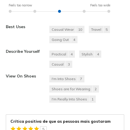
Feels too narrow
Feels too wide
Best Uses
Casual Wear
10
Travel
5
Going Out
4
Describe Yourself
Practical
4
Stylish
4
Casual
3
View On Shoes
I'm Into Shoes
7
Shoes are for Wearing
2
I'm Really Into Shoes
1
Crítica positiva de que as pessoas mais gostaram
5