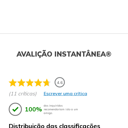
AVALIÇÃO INSTANTÂNEA®
4.6
(11 críticas)
Escrever uma crítica
dos inquiridos
100%
recomendariam isto a um
amigo.
Distribuição das classificações