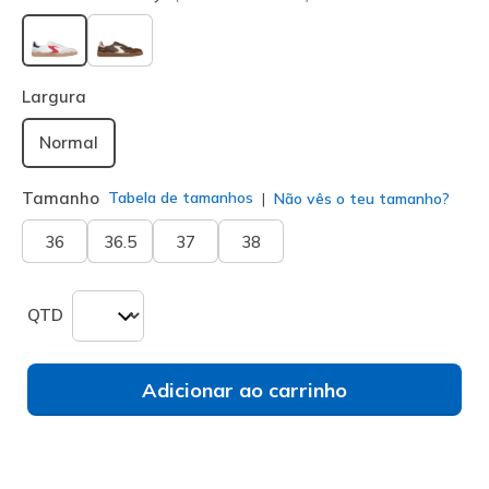
selecionado
Largura
Normal
Tamanho
Tabela de tamanhos
Não vês o teu tamanho?
36
36.5
37
38
QTD
Adicionar ao carrinho