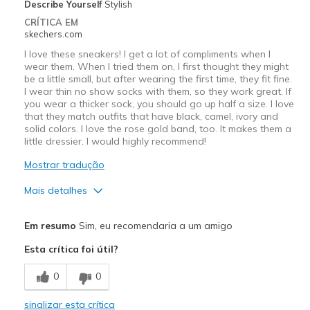
View On Shoes
I'm Into Shoes
Describe Yourself
Stylish
CRÍTICA EM
skechers.com
I love these sneakers! I get a lot of compliments when I
wear them. When I tried them on, I first thought they might
be a little small, but after wearing the first time, they fit fine.
I wear thin no show socks with them, so they work great. If
you wear a thicker sock, you should go up half a size. I love
that they match outfits that have black, camel, ivory and
solid colors. I love the rose gold band, too. It makes them a
little dressier. I would highly recommend!
Mostrar tradução
Mais detalhes
Prós
Em resumo
Sim, eu recomendaria a um amigo
Attractive Design
Esta crítica foi útil?
Comfortable
0
0
Stylish
sinalizar esta crítica