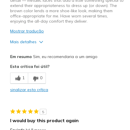
detail — metallic laces that add a little something special to
extend their appropriateness to dress up (or down). The
brown color lends a more shoe-like look, making them
office-appropriate for me. Have worn several times,
enjoying the all-day comfort they deliver.
Mostrar tradução
Mais detalhes
Prós
Em resumo
Sim, eu recomendaria a um amigo
Attractive Design
Esta crítica foi útil?
Comfortable
1
0
Stylish
sinalizar esta crítica
Melhores utilizações
Casual Wear
5
Going Out
I would buy this product again
Travel
Enviado
há 8 meses