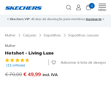
0
Men
MENU
⭐
Skechers VIP:
45 dias de devolução para membros
Inscreve-te
⭐

Mulher
Calçado
Sapatilhas
Sapatilhas casuais
Mulher
Hotshot - Living Luxe
5 de 5 – Classificação do cliente
Adicionar à lista de desejos
(11 críticas)
Preço com desconto de
€ 70,00
para
€ 49,99
incl. IVA