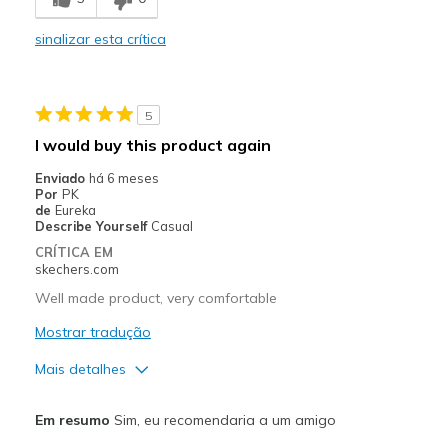
Stylish
sinalizar esta crítica
Contras
Need Break In
5
Melhores utilizações
I would buy this product again
Casual Wear
Enviado
há 6 meses
Por
PK
Going Out
de
Eureka
Describe Yourself
Casual
Travel
CRÍTICA EM
skechers.com
Width
Feels too narrow
Well made product, very comfortable
Sizing
Feels true to size
View On Shoes
Mostrar tradução
I'm Into Shoes
Mais detalhes
Prós
Em resumo
Sim, eu recomendaria a um amigo
Attractive Design