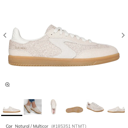
Cor
Natural / Multicor
(#
185351
NTMT
)