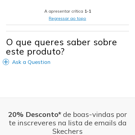
Width
Feels true to width
A apresentar crítica
1-1
Sizing
Feels true to size
Regressar ao topo
View On Shoes
I'm Really Into Shoes
O que queres saber sobre
este produto?
Ask a Question
20% Desconto*
de boas-vindas por
te inscreveres na lista de emails da
Skechers