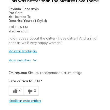
This was better than the picture!! Love them!!
Enviado
1 ano atrás
Por
Sara
de
Houston, Tx
Describe Yourself
Stylish
CRÍTICA EM
skechers.com
I did not see about the glitter- I love glitter!! And animal
print as well! Very happy woman!
Mostrar tradução
Mais detalhes
Prós
Em resumo
Sim, eu recomendaria a um amigo
Attractive Design
Esta crítica foi útil?
Comfortable
4
0
Melhores utilizações
sinalizar esta crítica
Casual Wear