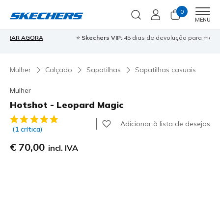
0
Men
MENU
⭐
Skechers VIP:
45 dias de devolução para membros
Inscreve-te
⭐

Mulher
Calçado
Sapatilhas
Sapatilhas casuais
Mulher
Hotshot - Leopard Magic
4 de 5 – Classificação do cliente
Adicionar à lista de desejos
(1 crítica)
€ 70,00
incl. IVA