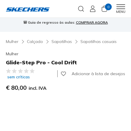
0
Men
MENU
🎒 Guia de regresso às aulas:
COMPRAR AGORA
⭐
Mulher
Calçado
Sapatilhas
Sapatilhas casuais
Mulher
Glide-Step Pro - Cool Drift
4$1 de 5 – Classificação do cliente
Adicionar à lista de desejos
sem críticas
€ 80,00
incl. IVA