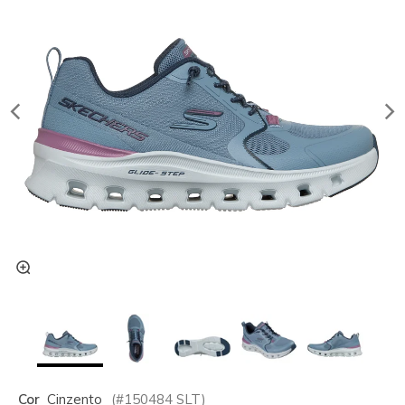
Cor
Cinzento
(#
150484
SLT
)