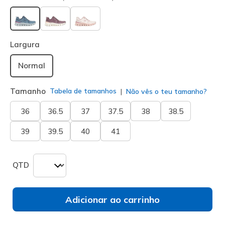
selecionado
Largura
Normal
Tamanho
Tabela de tamanhos
Não vês o teu tamanho?
36
36.5
37
37.5
38
38.5
39
39.5
40
41
QTD
Adicionar ao carrinho