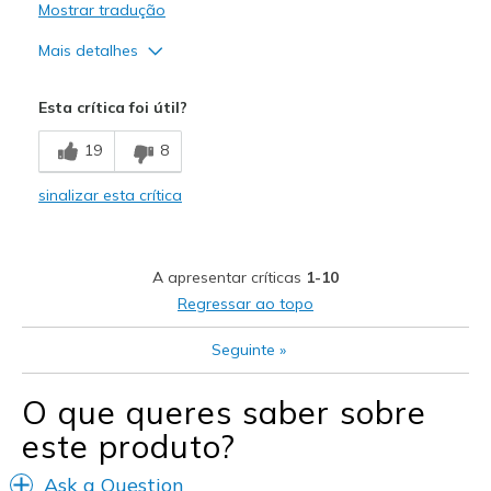
Mostrar tradução
Mais detalhes
Prós
Esta crítica foi útil?
Comfortable
19
8
Width
Feels true to width
sinalizar esta crítica
Sizing
Feels true to size
View On Shoes
Shoes are for Wearing
A apresentar críticas
1-10
Regressar ao topo
Seguinte
»
O que queres saber sobre
este produto?
Ask a Question