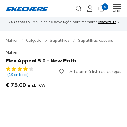
0
Men
MENU
⭐
Skechers VIP:
45 dias de devolução para membros
Inscreve-te
⭐

Mulher
Calçado
Sapatilhas
Sapatilhas casuais
Mulher
Flex Appeal 5.0 - New Path
3$8 de 5 – Classificação do cliente
Adicionar à lista de desejos
(13 críticas)
€ 75,00
incl. IVA