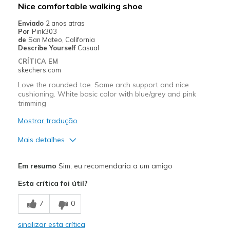
Nice comfortable walking shoe
Enviado
2 anos atras
Por
Pink303
de
San Mateo, California
Describe Yourself
Casual
CRÍTICA EM
skechers.com
Love the rounded toe. Some arch support and nice
cushioning. White basic color with blue/grey and pink
trimming
Mostrar tradução
Mais detalhes
Prós
Em resumo
Sim, eu recomendaria a um amigo
Attractive Design
Esta crítica foi útil?
Breathe Well
7
0
Comfortable
sinalizar esta crítica