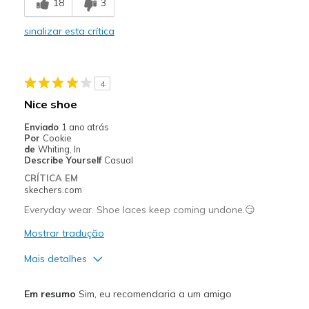
18
3
Size too long
sinalizar esta crítica
Melhores utilizações
Casual Wear
4
Width
Feels true to width
Nice shoe
Sizing
Feels full size too big
Enviado
1 ano atrás
View On Shoes
Shoes are for Wearing
Por
Cookie
de
Whiting, In
Describe Yourself
Casual
CRÍTICA EM
skechers.com
Everyday wear. Shoe laces keep coming undone.😏
Mostrar tradução
Mais detalhes
Prós
Em resumo
Sim, eu recomendaria a um amigo
Attractive Design