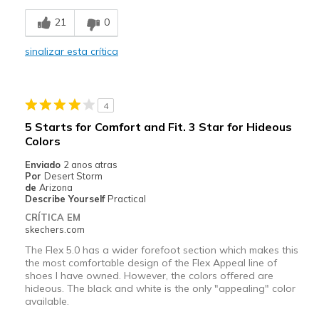
Breathe Well
21
0
Comfortable
sinalizar esta crítica
Durable
Melhores utilizações
4
Casual Wear
5 Starts for Comfort and Fit. 3 Star for Hideous
Colors
Going Out
Enviado
2 anos atras
Travel
Por
Desert Storm
de
Arizona
Width
Describe Yourself
Practical
Feels true to width
Sizing
Feels true to size
CRÍTICA EM
skechers.com
View On Shoes
Shoes are for Wearing
The Flex 5.0 has a wider forefoot section which makes this
the most comfortable design of the Flex Appeal line of
shoes I have owned. However, the colors offered are
hideous. The black and white is the only "appealing" color
available.