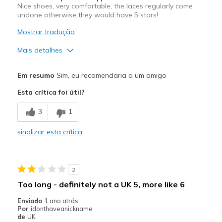
Nice shoes, very comfortable, the laces regularly come
undone otherwise they would have 5 stars!
Mostrar tradução
Mais detalhes
Prós
Em resumo
Sim, eu recomendaria a um amigo
Comfortable
Esta crítica foi útil?
Melhores utilizações
3
1
Casual Wear
sinalizar esta crítica
Width
Feels true to width
Sizing
Feels true to size
View On Shoes
Shoes are for Wearing
2
Too long - definitely not a UK 5, more like 6
Enviado
1 ano atrás
Por
idonthaveanickname
de
UK