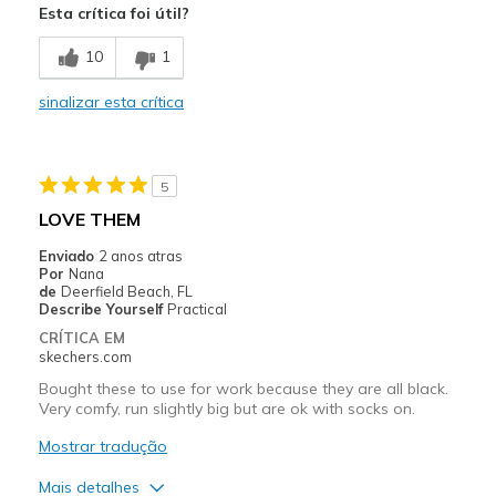
Esta crítica foi útil?
Stylish
10
1
Contras
sinalizar esta crítica
Shoe laces keep coming undone.
Melhores utilizações
5
Casual Wear
LOVE THEM
Width
Feels true to width
Enviado
2 anos atras
Sizing
Feels true to size
Por
Nana
de
Deerfield Beach, FL
View On Shoes
Shoes are for Wearing
Describe Yourself
Practical
CRÍTICA EM
skechers.com
Bought these to use for work because they are all black.
Very comfy, run slightly big but are ok with socks on.
Mostrar tradução
Mais detalhes