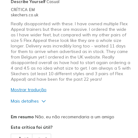
Describe Yourself
Casual
CRÍTICA EM
skechers.co.uk
Really disappointed with these. I have owned multiple Flex
Appeal trainers but these are massive. I ordered the wide
as I have wider feet, but compared with my other pairs of
size 5 Flex Appeal these look like they are a whole size
longer. Delivery was incredibly long too - waited 11 days
for them to arrive when advertised as in stock. They came
from Belgium yet I ordered in the UK website. Really
disappointed overall as have had to start again ordering a
4 and 4.5 as no idea what size to get. I am always a 5 with
Skechers (at least 10 different styles and 3 pairs of Flex
Appeal) and have been for the past 22 years!
Mostrar tradução
Mais detalhes
Prós
Em resumo
Não, eu não recomendaria a um amigo
Comfortable
Esta crítica foi útil?
Contras