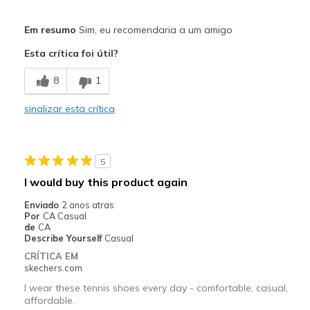
Prós
Em resumo
Sim, eu recomendaria a um amigo
Comfortable
Esta crítica foi útil?
Stylish
8
1
Melhores utilizações
sinalizar esta crítica
Casual Wear
Travel
5
Width
Feels true to width
I would buy this product again
Sizing
Feels true to size
Enviado
2 anos atras
View On Shoes
I'm Into Shoes
Por
CA Casual
de
CA
Describe Yourself
Casual
CRÍTICA EM
skechers.com
I wear these tennis shoes every day - comfortable, casual,
affordable.