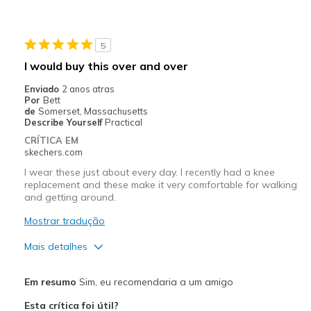
Durable
Melhores utilizações
5
Casual Wear
I would buy this over and over
Travel
Enviado
2 anos atras
Por
Bett
Width
Feels true to width
de
Somerset, Massachusetts
Describe Yourself
Practical
Sizing
Feels true to size
CRÍTICA EM
View On Shoes
I'm Into Shoes
skechers.com
I wear these just about every day. I recently had a knee
replacement and these make it very comfortable for walking
and getting around.
Mostrar tradução
Mais detalhes
Prós
Em resumo
Sim, eu recomendaria a um amigo
Attractive Design
Esta crítica foi útil?