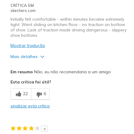
CRÍTICA EM
Width
Feels true to width
skechers.com
Sizing
Feels true to size
Initially felt comfortable - within minutes became extremely
View On Shoes
Shoes are for Wearing
tight. Went sliding on kitchen floor - no traction on bottom
of shoe. Lack of traction made driving dangerous - slippery
shoe bottoms
Mostrar tradução
Mais detalhes
Prós
Em resumo
Não, eu não recomendaria a um amigo
Attractive Design
Esta crítica foi útil?
Contras
22
6
No Traction on bottom of shoe
sinalizar esta crítica
Width
Feels too narrow
Sizing
Feels full size too small
4