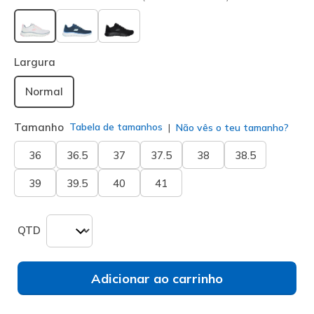
selecionado
Largura
Normal
Tamanho
Tabela de tamanhos
Não vês o teu tamanho?
36
36.5
37
37.5
38
38.5
39
39.5
40
41
QTD
Adicionar ao carrinho