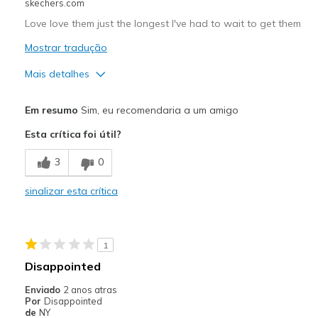
Sizing
Feels true to size
skechers.com
View On Shoes
Shoes are for Wearing
Love love them just the longest I've had to wait to get them
Mostrar tradução
Mais detalhes
Prós
Em resumo
Sim, eu recomendaria a um amigo
Attractive Design
Esta crítica foi útil?
Breathe Well
3
0
Comfortable
sinalizar esta crítica
Durable
Stylish
1
Melhores utilizações
Disappointed
Casual Wear
Enviado
2 anos atras
Por
Disappointed
Going Out
de
NY