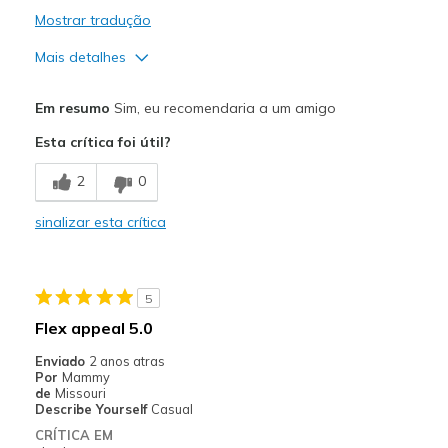
Mostrar tradução
Mais detalhes
Prós
Em resumo
Sim, eu recomendaria a um amigo
Attractive Design
Esta crítica foi útil?
Comfortable
2
0
Durable
sinalizar esta crítica
Stylish
Contras
5
Need Break In
Flex appeal 5.0
Melhores utilizações
Enviado
2 anos atras
Por
Mammy
Casual Wear
de
Missouri
Describe Yourself
Casual
Width
Feels true to width
CRÍTICA EM