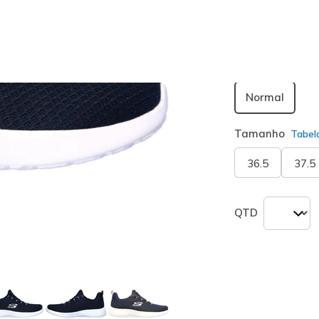
seleciona
Largura
Normal
Tamanho
Tabel
36.5
37.5
QTD