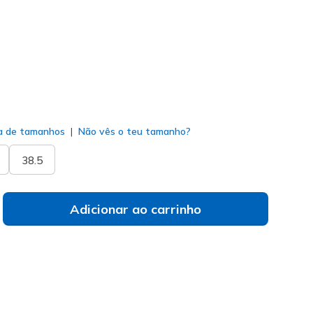
do
a de tamanhos
Não vês o teu tamanho?
38.5
Adicionar ao carrinho