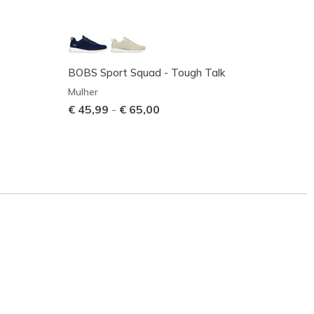
BOBS Sport Squad - Tough Talk
Skeche
Haze
Mulher
€ 45,99
-
€ 65,00
Mulher
€ 59,