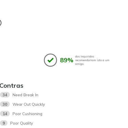
®
dos inquiridos
89%
recomendariam isto a um
amigo.
Contras
34
Need Break In
30
Wear Out Quickly
14
Poor Cushioning
9
Poor Quality