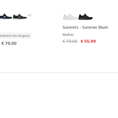
+2
Summits - Summer Blush
Mulher
ambém em largura
Preço com desconto de
€ 70,00
para
€ 55,99
-
€ 70,00