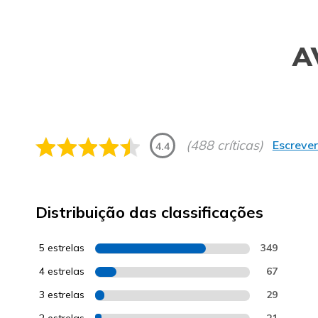
A
(488 críticas)
Escrever
4.4
Distribuição das classificações
5 estrelas
349
4 estrelas
67
3 estrelas
29
2 estrelas
21