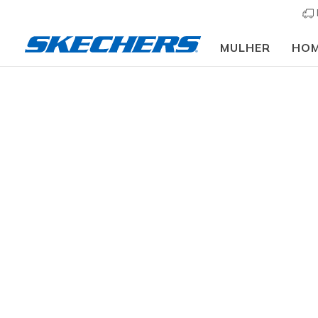
MULHER
HO
Mulher
Calçado
Sapatilhas
Sapatilhas casu