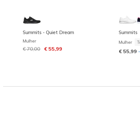
Summits - Quiet Dream
Summits
Mulher
Mulher
T
Preço com desconto de
€ 70,00
para
€ 55,99
€ 55,99