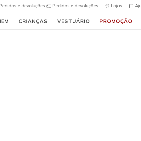
Pedidos e devoluções
Pedidos e devoluções
Lojas
Aj
MEM
CRIANÇAS
VESTUÁRIO
PROMOÇÃO
⭐
Skechers VIP:
45 dias de devolução para membros
Inscreve-te
⭐
…
ais
Mulher
D'Lites -
(
4$3 de 5 – Class
€ 90,00
i
Cor
Branco / Pr