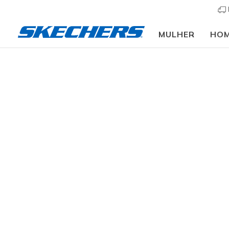
MULHER
HO
Mulher
Calçado
Sapatilhas
Sapatilhas casu