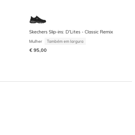
Skechers Slip-ins: D'Lites - Classic Remix
D'Lit
Mulher
Mulher
Também em largura
€ 85,
€ 95,00