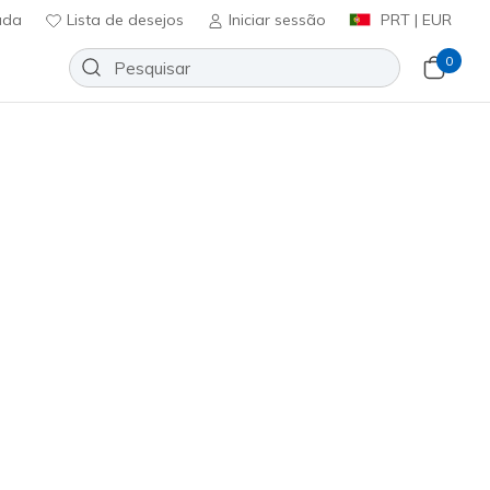
uda
Lista de desejos
Iniciar sessão
PRT | EUR
0
 Endless Dream
Adicionar à lista de desejos
2 críticas)
ificação do cliente
ncl. IVA
ateado
(#
13151
WSL
)