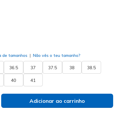
do
a de tamanhos
Não vês o teu tamanho?
36.5
37
37.5
38
38.5
40
41
Adicionar ao carrinho