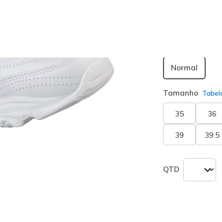
seleciona
Largura
Normal
Tamanho
Tabel
35
36
39
39.5
QTD