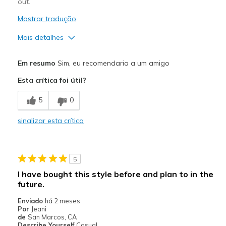
out.
Mostrar tradução
Mais detalhes
Prós
Em resumo
Sim, eu recomendaria a um amigo
Attractive Design
Esta crítica foi útil?
Comfortable
5
0
Stylish
sinalizar esta crítica
Melhores utilizações
Going Out
5
Special Occasions
I have bought this style before and plan to in the
future.
Width
Feels true to width
Sizing
Feels true to size
Enviado
há 2 meses
Por
Jeani
View On Shoes
Shoes are for Wearing
de
San Marcos, CA
Describe Yourself
Casual