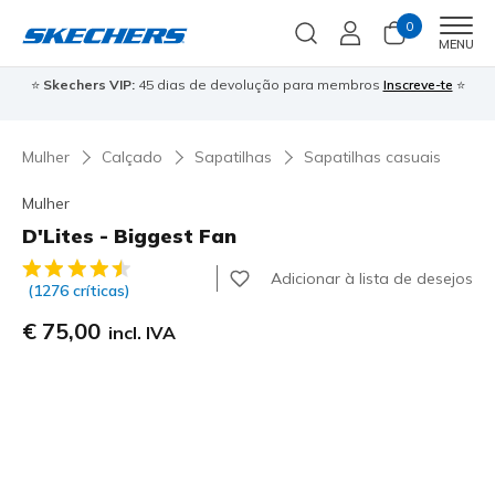
0
Men
MENU
⭐
Skechers VIP:
45 dias de devolução para membros
Inscreve-te
⭐

Mulher
Calçado
Sapatilhas
Sapatilhas casuais
Mulher
D'Lites - Biggest Fan
4$8 de 5 – Classificação do cliente
Adicionar à lista de desejos
(1276 críticas)
€ 75,00
incl. IVA