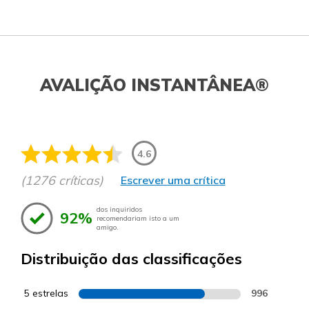
AVALIÇÃO INSTANTÂNEA®
4.6
(1276 críticas)
Escrever uma crítica
dos inquiridos
92%
recomendariam isto a um
amigo.
Distribuição das classificações
5 estrelas
996