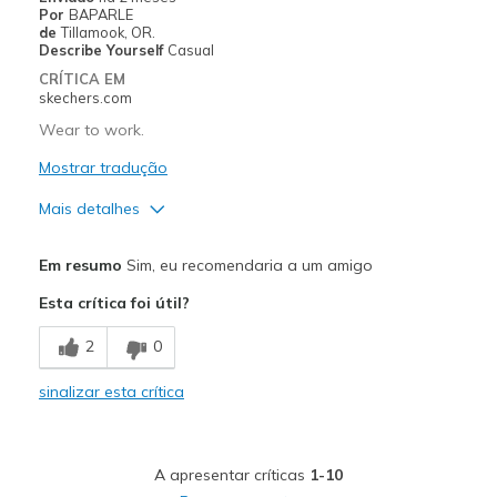
Por
BAPARLE
Sizing
Feels true to size
de
Tillamook, OR.
View On Shoes
I'm Into Shoes
Describe Yourself
Casual
CRÍTICA EM
skechers.com
Wear to work.
Mostrar tradução
Mais detalhes
Prós
Em resumo
Sim, eu recomendaria a um amigo
Attractive Design
Esta crítica foi útil?
Comfortable
2
0
Stylish
sinalizar esta crítica
Melhores utilizações
Casual Wear
A apresentar críticas
1-10
Going Out