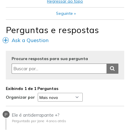
Regressar ao topo
Special Occasions
Seguinte
»
Travel
Perguntas e respostas
Work Wear
Ask a Question
Width
Feels true to width
Sizing
Feels true to size
View On Shoes
Shoes are for Wearing
Procure respostas para sua pergunta
Exibindo 1 de 1 Perguntas
Organizar por
P
Ele é antiderrapante +?
Perguntado por Jane
4 anos atrás