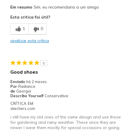
Prós
Em resumo
Sim, eu recomendaria a um amigo
Attractive Design
Esta crítica foi útil?
Breathe Well
1
0
Durable
sinalizar esta crítica
I still wear my Skechers from 20 years ago
Stylish
5
Melhores utilizações
Good shoes
Casual Wear
Enviado
há 2 meses
Por
Radiance
Going Out
de
Georgia
Describe Yourself
Conservative
Travel
CRÍTICA EM
skechers.com
Width
Feels true to width
i still have my old ones of the same design and use those
Sizing
Feels true to size
for gardening and rainy weather. These since they are
newer I wear them mostly for special occasions or going
View On Shoes
I'm Into Shoes