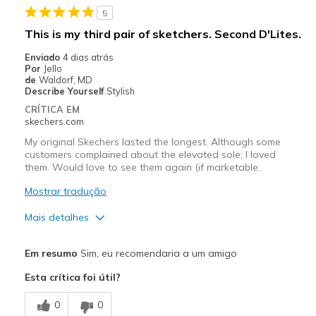
5
Width
Feels true to width
This is my third pair of sketchers. Second D'Lites.
Sizing
Feels true to size
Enviado
4 dias atrás
View On Shoes
I'm Really Into Shoes
Por
Jello
de
Waldorf, MD
Describe Yourself
Stylish
CRÍTICA EM
skechers.com
My original Skechers lasted the longest. Although some
customers complained about the elevated sole; I loved
them. Would love to see them again (if marketable.
Mostrar tradução
Mais detalhes
Prós
Em resumo
Sim, eu recomendaria a um amigo
Attractive Design
Esta crítica foi útil?
Comfortable
0
0