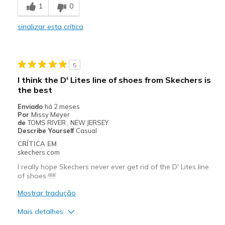
1
0
Melhores utilizações
sinalizar esta crítica
Casual Wear
Width
Feels true to width
5
Sizing
Feels true to size
I think the D' Lites line of shoes from Skechers is
the best
Enviado
há 2 meses
Por
Missy Meyer
de
TOMS RIVER , NEW JERSEY
Describe Yourself
Casual
CRÍTICA EM
skechers.com
I really hope Skechers never ever get rid of the D' Lites line
of shoes !!!!!
Mostrar tradução
Mais detalhes