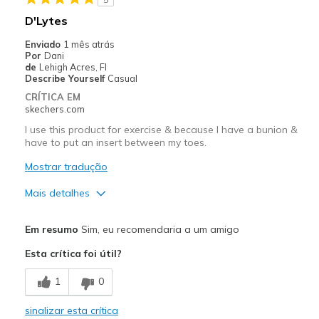
Casual Wear
D'Lytes
Going Out
Enviado
1 mês atrás
Por
Dani
Special Occasions
de
Lehigh Acres, Fl
Describe Yourself
Casual
Width
Feels true to width
CRÍTICA EM
skechers.com
Sizing
Feels true to size
View On Shoes
Shoes are for Wearing
I use this product for exercise & because I have a bunion &
have to put an insert between my toes.
Mostrar tradução
Mais detalhes
Prós
Em resumo
Sim, eu recomendaria a um amigo
Attractive Design
Esta crítica foi útil?
Comfortable
1
0
Durable
sinalizar esta crítica