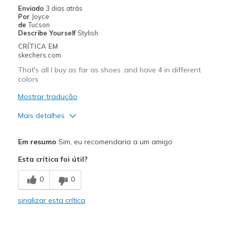
Enviado
3 dias atrás
Por
Joyce
de
Tucson
Describe Yourself
Stylish
CRÍTICA EM
skechers.com
That's all I buy as far as shoes .and have 4 in different
colors
Mostrar tradução
Mais detalhes
Prós
Em resumo
Sim, eu recomendaria a um amigo
Attractive Design
Esta crítica foi útil?
Comfortable
0
0
Stylish
sinalizar esta crítica
Melhores utilizações
Casual Wear