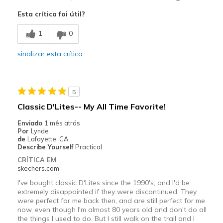
Attractive Design
Esta crítica foi útil?
Stylish
1
0
Contras
sinalizar esta crítica
Poor Cushioning
Wear Out Quickly
5
Melhores utilizações
Classic D'Lites-- My All Time Favorite!
Special Occasions
Enviado
1 mês atrás
Por
Lynde
Width
Feels too narrow
de
Lafayette, CA
Describe Yourself
Practical
Sizing
Feels true to size
CRÍTICA EM
View On Shoes
I'm Really Into Shoes
skechers.com
I've bought classic D'Lites since the 1990's, and I'd be
extremely disappointed if they were discontinued. They
were perfect for me back then, and are still perfect for me
now, even though I'm almost 80 years old and don't do all
the things I used to do. But I still walk on the trail and I