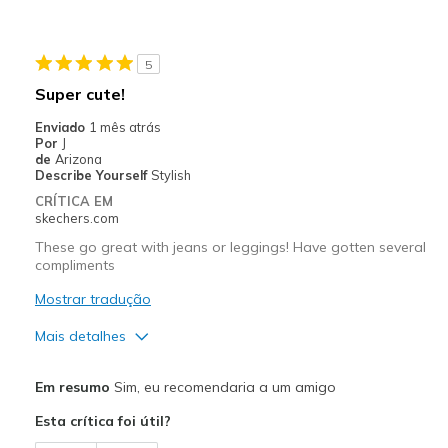
Stylish
Melhores utilizações
5
Walking & treadmill
Super cute!
Width
Feels true to width
Enviado
1 mês atrás
Por
J
Sizing
Feels true to size
de
Arizona
View On Shoes
Shoes are for Wearing
Describe Yourself
Stylish
CRÍTICA EM
skechers.com
These go great with jeans or leggings! Have gotten several
compliments
Mostrar tradução
Mais detalhes
Prós
Em resumo
Sim, eu recomendaria a um amigo
Attractive Design
Esta crítica foi útil?
Stylish