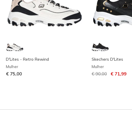
D'Lites - Retro Rewind
Skechers D'Lites
Mulher
Mulher
Preço com descont
para
€ 75,00
€ 90,00
€ 71,99