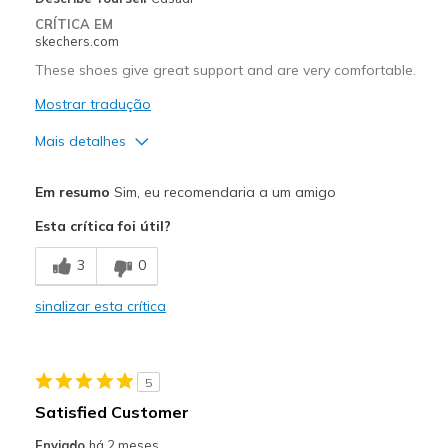
CRÍTICA EM
skechers.com
These shoes give great support and are very comfortable.
Mostrar tradução
Mais detalhes
Prós
Em resumo
Sim, eu recomendaria a um amigo
Attractive Design
Esta crítica foi útil?
Comfortable
3
0
Stylish
sinalizar esta crítica
Melhores utilizações
Casual Wear
5
Travel
Satisfied Customer
Width
Feels true to width
Enviado
há 2 meses