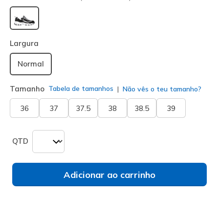
selecionado
Largura
Normal
Tamanho
Tabela de tamanhos
Não vês o teu tamanho?
36
37
37.5
38
38.5
39
QTD
Adicionar ao carrinho