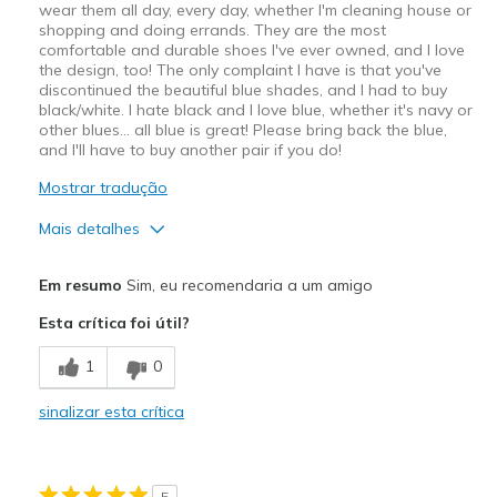
wear them all day, every day, whether I'm cleaning house or
shopping and doing errands. They are the most
comfortable and durable shoes I've ever owned, and I love
the design, too! The only complaint I have is that you've
discontinued the beautiful blue shades, and I had to buy
black/white. I hate black and I love blue, whether it's navy or
other blues... all blue is great! Please bring back the blue,
and I'll have to buy another pair if you do!
Mostrar tradução
Mais detalhes
Prós
Em resumo
Sim, eu recomendaria a um amigo
Attractive Design
Esta crítica foi útil?
Comfortable
1
0
Durable
sinalizar esta crítica
Stylish
Melhores utilizações
5