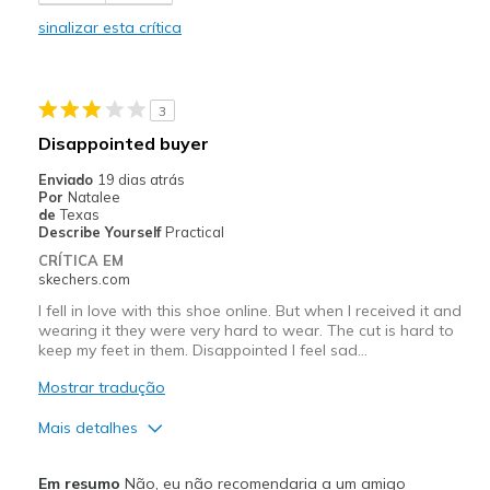
Durable
sinalizar esta crítica
Stylish
Contras
3
Need Break In
Disappointed buyer
Melhores utilizações
Enviado
19 dias atrás
Por
Natalee
Casual Wear
de
Texas
Describe Yourself
Practical
Width
Feels true to width
CRÍTICA EM
Sizing
Feels true to size
skechers.com
View On Shoes
I'm Really Into Shoes
I fell in love with this shoe online. But when I received it and
wearing it they were very hard to wear. The cut is hard to
keep my feet in them. Disappointed I feel sad…
Mostrar tradução
Mais detalhes
Prós
Em resumo
Não, eu não recomendaria a um amigo