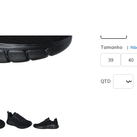
seleciona
Largura
Normal
Tamanho
Não
39
40
QTD