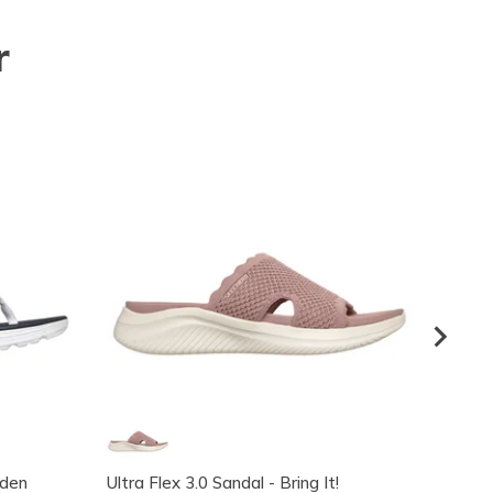
r
aden
Ultra Flex 3.0 Sandal - Bring It!
Summit