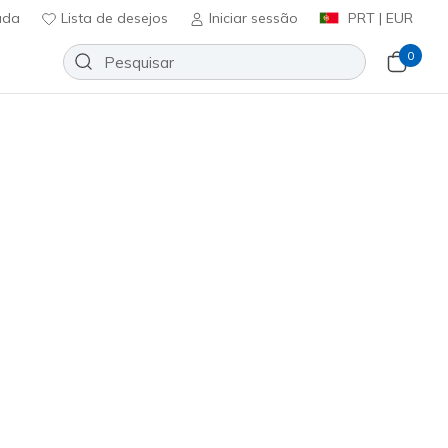
uda
Lista de desejos
Iniciar sessão
PRT | EUR
0
t B Flex - Visionary Essence
Adicionar à lista de desejos
19 críticas)
ificação do cliente
ncl. IVA
7346
B
)