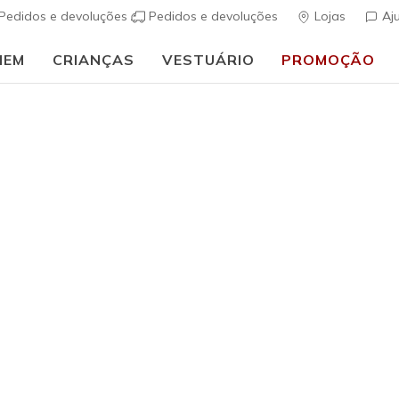
Pedidos e devoluções
Pedidos e devoluções
Lojas
Aj
MEM
CRIANÇAS
VESTUÁRIO
PROMOÇÃO
⭐
Skechers VIP:
45 dias de devolução para membros
Inscreve-te
⭐
Mulher
BOBS Spor
(
3$2 de 5 – Class
€ 60,00
i
Cor
Preto
(#
11