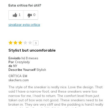
Prós
Esta crítica foi útil?
Attractive Design
1
0
Breathe Well
sinalizar esta crítica
Comfortable
Durable
3
Stylish
Stylist but uncomforable
Melhores utilizações
Enviado
há 8 meses
Por
Crazylady
Casual Wear
de
NY
Describe Yourself
Stylish
Going Out
CRÍTICA EM
skechers.com
Travel
The style of the sneaker is really nice. Love the design. That
said I have a narrow foot, and these sneakers were too
Width
Feels true to width
narrow for me. I had to return. The comfort level from just
Sizing
Feels true to size
taken out of box was not good. These sneakers need to be
broken in. They are very stiff and the padding is hard.I really