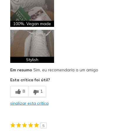
Going Out
Special Occasions
100%. Vegan made
Travel
Width
Feels too narrow
Sizing
Feels true to size
View On Shoes
I'm Really Into Shoes
Stylish
Em resumo
Sim, eu recomendaria a um amigo
Esta crítica foi útil?
8
1
sinalizar esta crítica
5