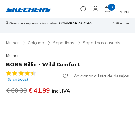
0
Men
MENU
⭐
Skechers VIP:
45 dias de devolução para membros
Inscreve-te
⭐

Mulher
Calçado
Sapatilhas
Sapatilhas casuais
Mulher
BOBS Billie - Wild Comfort
5 de 5 – Classificação do cliente
Adicionar à lista de desejos
(5 críticas)
Preço com desconto de
€ 60,00
para
€ 41,99
incl. IVA