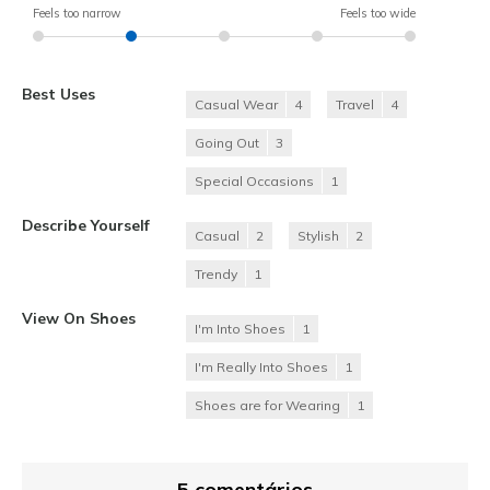
Feels too narrow
Feels too wide
Best Uses
Casual Wear
4
Travel
4
Going Out
3
Special Occasions
1
Describe Yourself
Casual
2
Stylish
2
Trendy
1
View On Shoes
I'm Into Shoes
1
I'm Really Into Shoes
1
Shoes are for Wearing
1
5 comentários