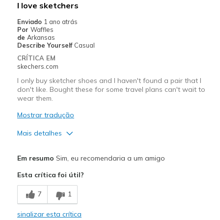
I love sketchers
Enviado
1 ano atrás
Por
Waffles
de
Arkansas
Describe Yourself
Casual
CRÍTICA EM
skechers.com
I only buy sketcher shoes and I haven't found a pair that I
don't like. Bought these for some travel plans can't wait to
wear them.
Mostrar tradução
Mais detalhes
Prós
Em resumo
Sim, eu recomendaria a um amigo
Attractive Design
Esta crítica foi útil?
Comfortable
7
1
Stylish
sinalizar esta crítica