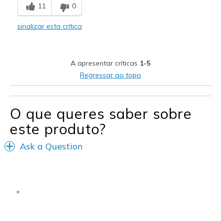
11
0
Durable
sinalizar esta crítica
Stylish
Width
Feels true to width
A apresentar críticas
1-5
Sizing
Feels half size too big
Regressar ao topo
View On Shoes
I'm Into Shoes
O que queres saber sobre
este produto?
Ask a Question