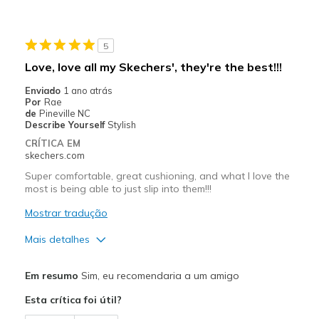
Melhores utilizações
Casual Wear
5
Travel
Love, love all my Skechers', they're the best!!!
Width
Feels true to width
Enviado
1 ano atrás
Por
Rae
Sizing
Feels true to size
de
Pineville NC
Describe Yourself
Stylish
CRÍTICA EM
skechers.com
Super comfortable, great cushioning, and what I love the
most is being able to just slip into them!!!
Mostrar tradução
Mais detalhes
Prós
Em resumo
Sim, eu recomendaria a um amigo
Breathe Well
Esta crítica foi útil?
Comfortable