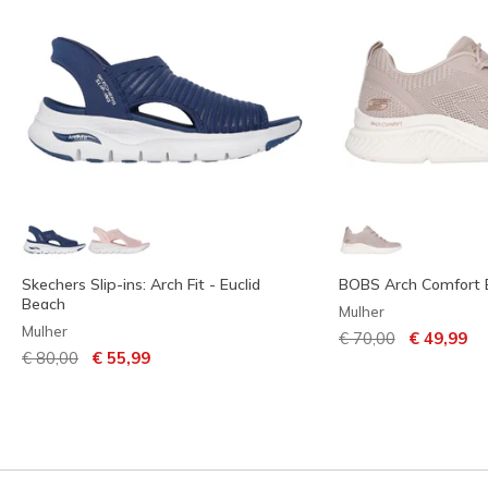
Skechers Slip-ins: Arch Fit - Euclid
BOBS Arch Comfort B
Beach
Mulher
Mulher
Preço com descont
para
€ 70,00
€ 49,99
Preço com desconto de
para
€ 80,00
€ 55,99