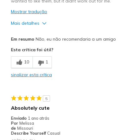
wanted to like them, but it didnt work out for me.
Mostrar tradução
Mais detalhes
Prós
Em resumo
Não, eu não recomendaria a um amigo
Attractive Design
Esta crítica foi útil?
Contras
10
1
Need Break In
sinalizar esta crítica
Melhores utilizações
Casual Wear
5
Going Out
Absolutely cute
Travel
Enviado
1 ano atrás
Por
Melissa
Width
Feels too narrow
de
Missouri
Describe Yourself
Casual
Sizing
Feels true to size