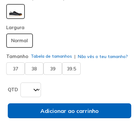
selecionado
Largura
Normal
Tamanho
Tabela de tamanhos
Não vês o teu tamanho?
37
38
39
39.5
QTD
Adicionar ao carrinho