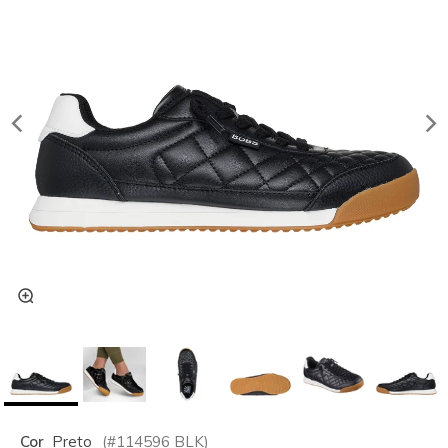
Cor
Preto
(#
114596
BLK
)