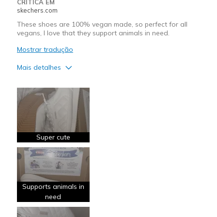
CRÍTICA EM
View On Shoes
Shoes are for Wearing
skechers.com
These shoes are 100% vegan made, so perfect for all
vegans, I love that they support animals in need.
Mostrar tradução
Mais detalhes
Prós
Attractive Design
Breathe Well
Comfortable
Super cute
Durable
Stylish
Supports animals in
Melhores utilizações
need
Casual Wear