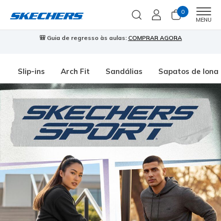
0
Men
MENU
🎒 Guia de regresso às aulas:
COMPRAR AGORA
⭐
Slip-ins
Arch Fit
Sandálias
Sapatos de lona