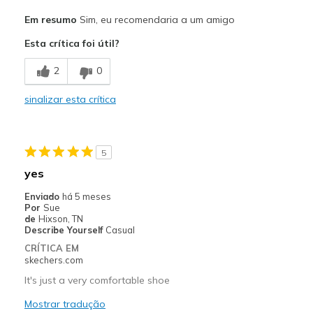
Prós
Em resumo
Sim, eu recomendaria a um amigo
Attractive Design
Esta crítica foi útil?
Comfortable
2
0
Stylish
sinalizar esta crítica
Melhores utilizações
Casual Wear
5
Going Out
yes
Travel
Enviado
há 5 meses
Por
Sue
Width
Feels true to width
de
Hixson, TN
Describe Yourself
Casual
Sizing
Feels true to size
CRÍTICA EM
View On Shoes
Shoes are for Wearing
skechers.com
It's just a very comfortable shoe
Mostrar tradução