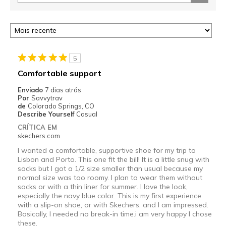
5
Comfortable support
Enviado
7 dias atrás
Por
Savvytrav
de
Colorado Springs, CO
Describe Yourself
Casual
CRÍTICA EM
skechers.com
I wanted a comfortable, supportive shoe for my trip to
Lisbon and Porto. This one fit the bill! It is a little snug with
socks but I got a 1/2 size smaller than usual because my
normal size was too roomy. I plan to wear them without
socks or with a thin liner for summer. I love the look,
especially the navy blue color. This is my first experience
with a slip-on shoe, or with Skechers, and I am impressed.
Basically, I needed no break-in time.i am very happy I chose
these.