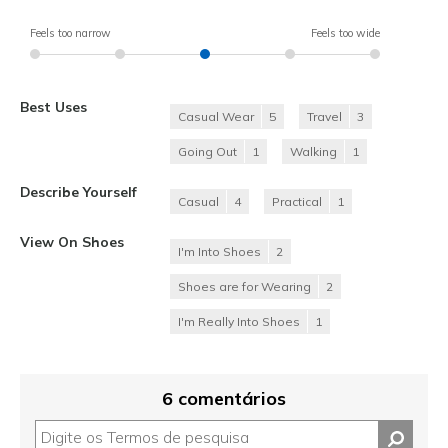
Feels too narrow
Feels too wide
Best Uses
Casual Wear
5
Travel
3
Going Out
1
Walking
1
Describe Yourself
Casual
4
Practical
1
View On Shoes
I'm Into Shoes
2
Shoes are for Wearing
2
I'm Really Into Shoes
1
6 comentários