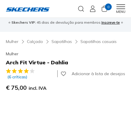
0
Men
MENU
⭐
Skechers VIP:
45 dias de devolução para membros
Inscreve-te
⭐

Mulher
Calçado
Sapatilhas
Sapatilhas casuais
Mulher
Arch Fit Virtue - Dahlia
5 de 5 – Classificação do cliente
Adicionar à lista de desejos
(6 críticas)
€ 75,00
incl. IVA