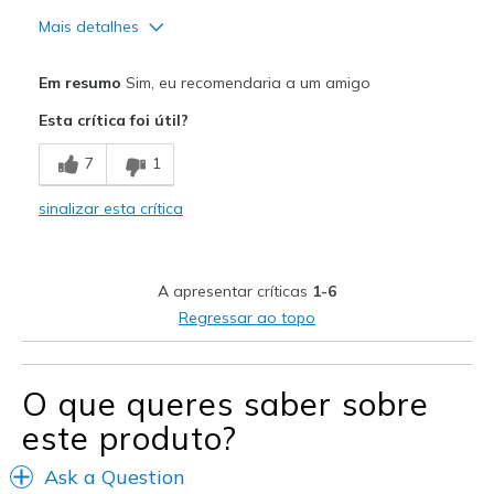
Mais detalhes
Prós
Em resumo
Sim, eu recomendaria a um amigo
Comfortable
Esta crítica foi útil?
Contras
7
1
No cons
sinalizar esta crítica
Melhores utilizações
Casual Wear
A apresentar críticas
1-6
Width
Feels true to width
Regressar ao topo
Sizing
Feels true to size
View On Shoes
Shoes are for Wearing
O que queres saber sobre
este produto?
Ask a Question