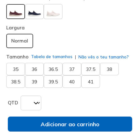
selecionado
Largura
Normal
Tamanho
Tabela de tamanhos
Não vês o teu tamanho?
35
36
36.5
37
37.5
38
38.5
39
39.5
40
41
QTD
Adicionar ao carrinho