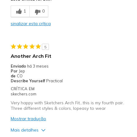
Attractive Design
1
0
Width
Feels true to width
sinalizar esta crítica
Sizing
Feels true to size
5
Another Arch Fit
Enviado
há 3 meses
Por
Jep
de
CO
Describe Yourself
Practical
CRÍTICA EM
skechers.com
Very happy with Sketchers Arch Fit...this is my fourth pair.
Three different styles & colors, lopeasy to wear
Mostrar tradução
Mais detalhes