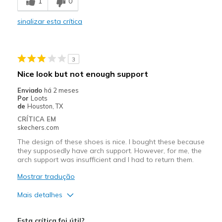
1
0
Comfortable
sinalizar esta crítica
Melhores utilizações
Casual Wear
3
Travel
Nice look but not enough support
Width
Feels true to width
Enviado
há 2 meses
Por
Loots
Sizing
Feels half size too big
de
Houston, TX
View On Shoes
I'm Really Into Shoes
CRÍTICA EM
skechers.com
The design of these shoes is nice. I bought these because
they supposedly have arch support. However, for me, the
arch support was insufficient and I had to return them.
Mostrar tradução
Mais detalhes
Prós
Esta crítica foi útil?