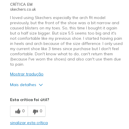
CRÍTICA EM
skechers.co.uk
I loved using Skechers especially the arch fit model
previously, but the front of the shoe was a bit narrow and
caused blisters on my toes. So, this time I bought it again
but a half size bigger. But size 5.5 seems too big and it's
not comfortable like my previous shoe. I started having pain
in heels and arch because of the size difference. I only used
my current shoe like 3 times since purchase but I don't feel
comfortable. Don't know what to do, can't return them
(because I've worn the shoes) and also can't use them due
to pain.
Mostrar tradução
Mais detalhes
Prós
Esta crítica foi útil?
Attractive Design
0
0
Durable
sinalizar esta crítica
Stylish