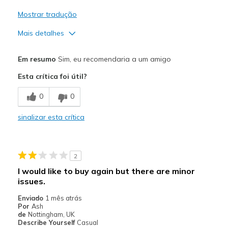
Mostrar tradução
Mais detalhes
Prós
Em resumo
Sim, eu recomendaria a um amigo
Attractive Design
Esta crítica foi útil?
Comfortable
0
0
Melhores utilizações
sinalizar esta crítica
Casual Wear
Travel
2
Width
Feels true to width
I would like to buy again but there are minor
Sizing
Feels true to size
issues.
View On Shoes
I'm Into Shoes
Enviado
1 mês atrás
Por
Ash
de
Nottingham, UK
Describe Yourself
Casual