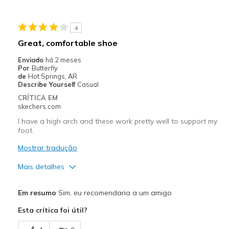
Melhores utilizações
4
Casual Wear
Great, comfortable shoe
Walking
Enviado
há 2 meses
Por
Butterfly
Width
Feels too wide
de
Hot Springs, AR
Describe Yourself
Casual
Sizing
Feels half size too big
CRÍTICA EM
View On Shoes
I'm Into Shoes
skechers.com
I have a high arch and these work pretty well to support my
foot.
Mostrar tradução
Mais detalhes
Prós
Em resumo
Sim, eu recomendaria a um amigo
Attractive Design
Esta crítica foi útil?
Breathe Well