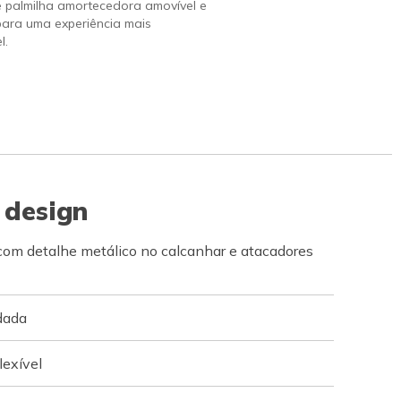
e palmilha amortecedora amovível e
para uma experiência mais
l.
 design
 com detalhe metálico no calcanhar e atacadores
dada
lexível