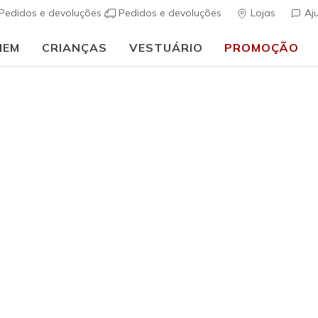
Pedidos e devoluções
Pedidos e devoluções
Lojas
Aj
MEM
CRIANÇAS
VESTUÁRIO
PROMOÇÃO
🎒 Guia de regresso às aulas:
COMPRAR AGORA
ais
Mulher
Arch Fit 
(
4$5 de 5 – Class
Preço co
€ 70,00
p
Cor
Navy
(#
177