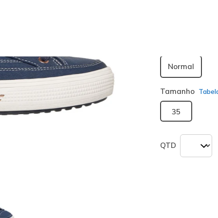
seleciona
Largura
Normal
Tamanho
Tabel
35
QTD