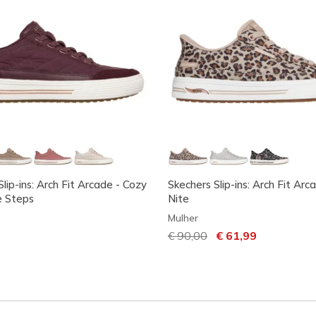
lip-ins: Arch Fit Arcade - Cozy
Skechers Slip-ins: Arch Fit Arc
e Steps
Nite
Mulher
Preço com desconto de
€ 90,00
para
€ 61,99