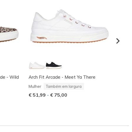
ade - Wild
Arch Fit Arcade - Meet Ya There
Arch F
Mulher
Mulher
Também em largura
Preço
€ 80,
€ 51,99
-
€ 75,00