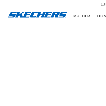
MULHER
HO
Mulher
Calçado
Sapatilhas
Sapatilhas casu