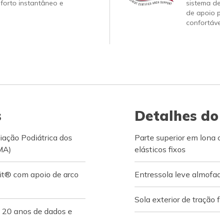
forto instantâneo e
sistema d
de apoio 
confortáve
s
Detalhes do
iação Podiátrica dos
Parte superior em lona
MA)
elásticos fixos
it® com apoio de arco
Entressola leve almofa
Sola exterior de tração f
 20 anos de dados e