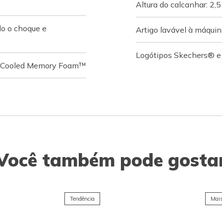
Altura do calcanhar: 2,
do o choque e
Artigo lavável à máqui
Logótipos Skechers® e 
ir-Cooled Memory Foam™
Você também pode gosta
Tendência
Mais