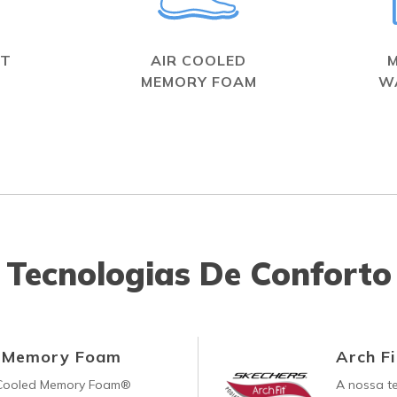
IT
AIR COOLED
MEMORY FOAM
W
Tecnologias De Conforto
d Memory Foam
Arch Fi
-Cooled Memory Foam®
A nossa te