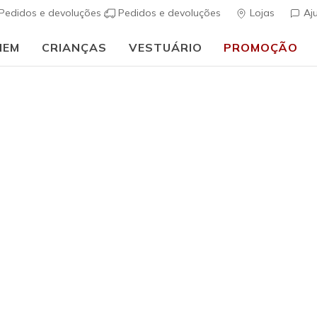
Pedidos e devoluções
Pedidos e devoluções
Lojas
Aj
MEM
CRIANÇAS
VESTUÁRIO
PROMOÇÃO
🎒 Guia de regresso às aulas:
COMPRAR AGORA
Mulher
Glide-Ste
(
5 de 5 – Classif
€ 75,00
i
Cor
Azul Claro
(