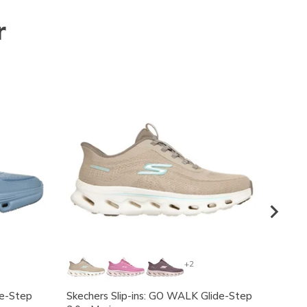
r
+2
de-Step
Skechers Slip-ins: GO WALK Glide-Step
Skeche