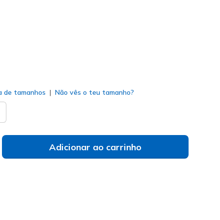
do
a de tamanhos
Não vês o teu tamanho?
Adicionar ao carrinho