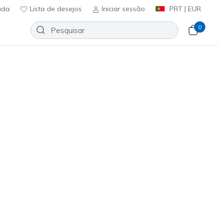
uda
Lista de desejos
Iniciar sessão
PRT | EUR
0
p Vortex - Avalin
Adicionar à lista de desejos
3 críticas)
icação do cliente
ncl. IVA
#
129826
LTBL
)