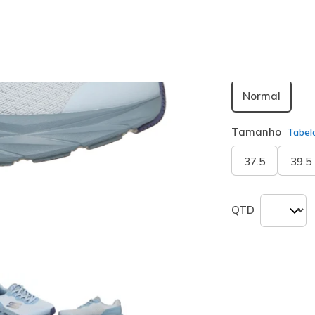
seleciona
Largura
Normal
Tamanho
Tabel
37.5
39.5
QTD