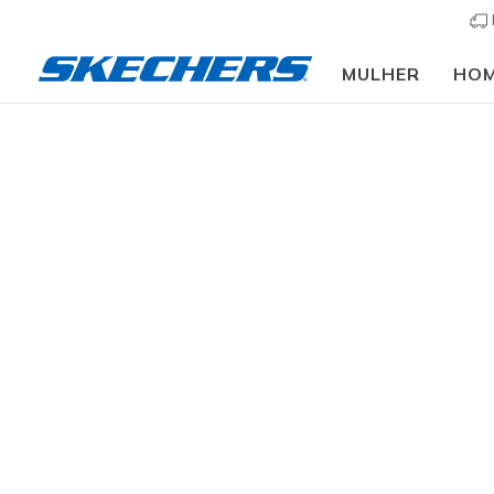
MULHER
HO
Mulher
Calçado
Sapatilhas
Sapatilhas