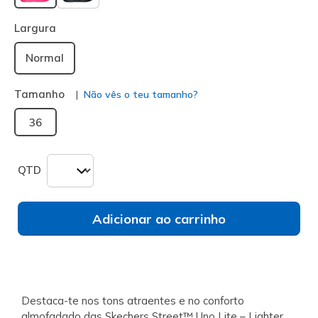
selecionado
Largura
Normal
Tamanho
Não vês o teu tamanho?
36
QTD
Adicionar ao carrinho
Destaca-te nos tons atraentes e no conforto
almofadado das Skechers Street™ Uno Lite – Lighter