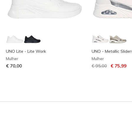
UNO Lite - Lite Work
UNO - Metallic Slider
Mulher
Mulher
Preço com descont
para
€ 70,00
€ 95,00
€ 75,99