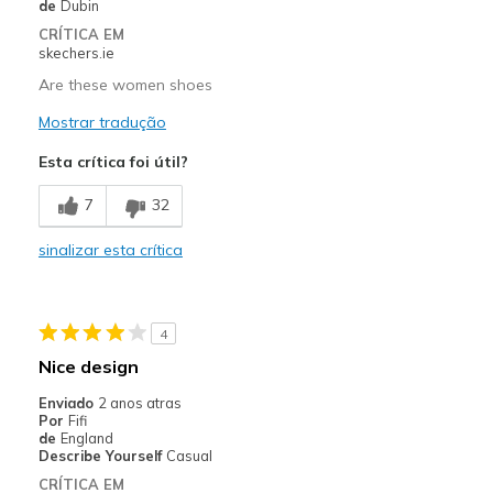
Width
Feels true to width
de
Dubin
Sizing
Feels half size too big
CRÍTICA EM
skechers.ie
View On Shoes
I'm Into Shoes
Are these women shoes
Mostrar tradução
Esta crítica foi útil?
7
32
sinalizar esta crítica
4
Nice design
Enviado
2 anos atras
Por
Fifi
de
England
Describe Yourself
Casual
CRÍTICA EM