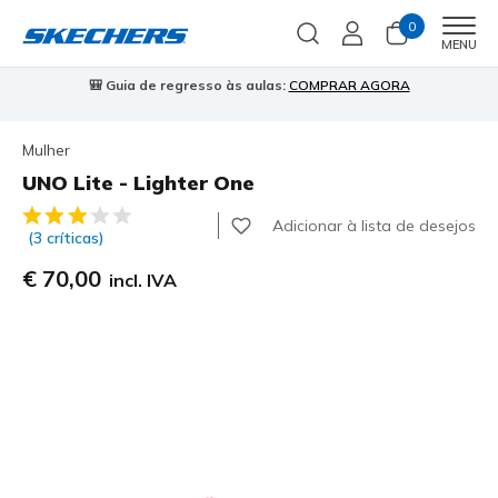
0
Men
MENU
⭐
Skechers VIP:
45 dias de devolução para membros
Inscreve-te
⭐

Mulher
UNO Lite - Lighter One
4$5 de 5 – Classificação do cliente
Adicionar à lista de desejos
(3 críticas)
€ 70,00
incl. IVA