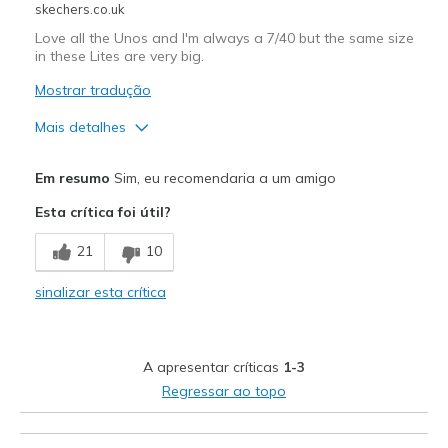
skechers.co.uk
Love all the Unos and I'm always a 7/40 but the same size
in these Lites are very big.
Mostrar tradução
Mais detalhes
Prós
Em resumo
Sim, eu recomendaria a um amigo
Attractive Design
Esta crítica foi útil?
Comfortable
21
10
Melhores utilizações
sinalizar esta crítica
Casual Wear
Travel
A apresentar críticas
1-3
Width
Feels true to width
Regressar ao topo
Sizing
Feels full size too big
View On Shoes
I'm Into Shoes