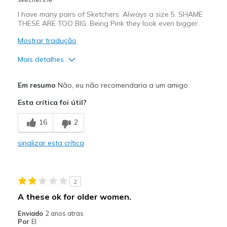
I have many pairs of Sketchers. Always a size 5. SHAME
THESE ARE TOO BIG. Being Pink they look even bigger.
Mostrar tradução
Mais detalhes
Prós
Em resumo
Não, eu não recomendaria a um amigo
Attractive Design
Esta crítica foi útil?
Breathe Well
16
2
Comfortable
sinalizar esta crítica
Stylish
Melhores utilizações
2
Casual Wear
A these ok for older women.
Travel
Enviado
2 anos atras
Por
El